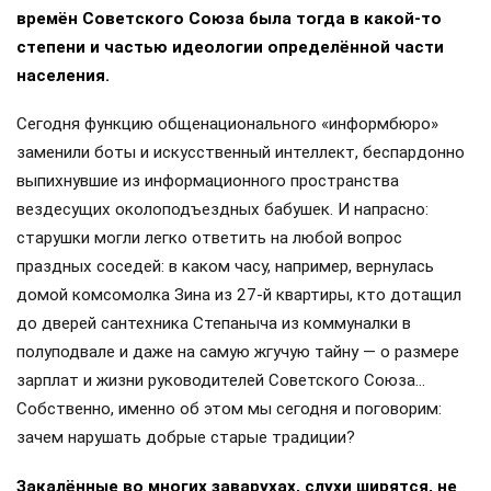
«Слухами земля полнится…» — известная фраза
времён Советского Союза была тогда в какой-то