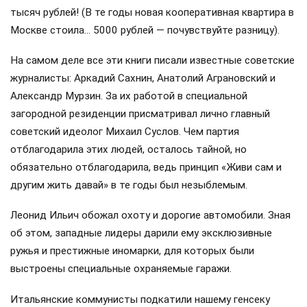
регулярные прибавки к ним в виде «лечебных» и
«тринадцатых зарплат», снабжались за госсчёт
продуктами и обеспечивались загородными
резиденциями, охраной, транспортом и медициной,
прозвище, данное ему на Западе, было полностью
оправданным.
Я к вам пишу, чего же боле?
Эту строку А. С. Пушкина можно смело адресовать и
Леониду Брежневу: его литературные опусы «Малая
земля», «Целина», «Возрождение» принесли генсеку очень
чувствительные гонорары в рублях и валюте (тираж
каждого опуса превышал 15 миллионов экземпляров —
АН). Позже за эту трилогию Леониду Ильичу коллеги
выписали и Ленинскую премию размером в 25 тысяч
рублей, а общая сумма гонораров превысила уже 180
тысяч рублей! (В те годы новая кооперативная квартира в