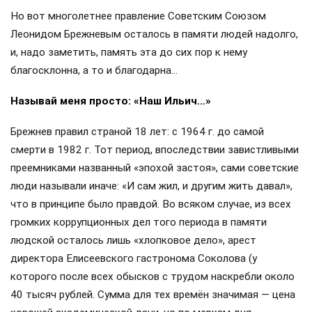
кстати, Хрущёв не особо любил, а потому бассейны на
его госдачах принимали лидера страны в свои водные
объятия весьма редко).
Жил тоже на всём казённом и во время своего величия, и
после предательской отставки. Сам целыми днями
копался на огороде, выращивал там полюбившуюся
кукурузу и ругал изменников-соратников, называя их
«дурнями». В памяти остался тем, что варварски
уничтожил собственные Вооружённые Силы, развенчал
культ личности Сталина (скорее чтобы укрыть от
обнародования и личное участие в «большом терроре» —
АН), запустил человека в космос, на паях с Кеннеди
разрулил созданный им же Карибский кризис и загубил
пахотой целинные земли. Потому и слухи об этом лидере
разнятся до сих пор…
Но вот многолетнее правление Советским Союзом