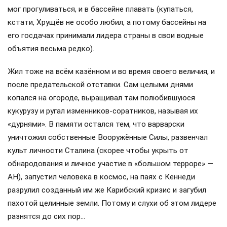
Печально, что такая добрая традиция напрочь забыта
сегодня: даже на лечение больных детишек деньги по
копейкам собираем всем миром…
Слух дурной всегда звучит в устах кликуш…
Правление Никиты Хрущёва тоже не было отмечено
какой-либо роскошью. Любил простую пищу: борщ,
галушки, котлеты, ржаные сухарики. Запивал всё это
традиционной горилкой из специально сделанной для
него «рюмки-обманки»: на вид обычная рабоче-
крестьянская рюмка «на троих», а по сути недомерок на
20 граммов.
Носил украинские вышиванки и простые советские
«семейные» сатиновые трусы, в которых и по резиденции
мог прогуливаться, и в бассейне плавать (купаться,