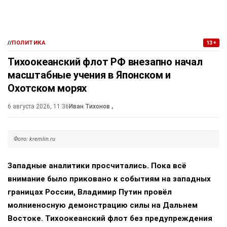
P.S.: Считай — не считай…
Считать прилюдно чужие деньги — занятие
безнравственное, но любопытное. Хотя бы потому, что
становится ясен смысл поговорки «не в деньгах счастье,
а в их наличии». Не в количестве, заметьте, но именно в
наличии. Так хочется верить, что эта мудрость когда-
нибудь из обиходного мема наконец станет и житейской
реальностью. А вдруг?
Поделиться
Подписывайтесь на «АН»:
Дзен
ВКонтакте
МАХ