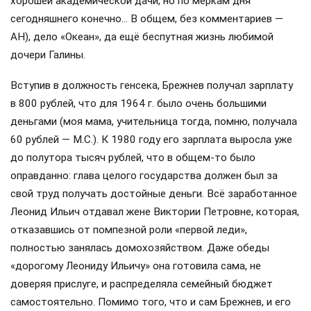
Леонидом Брежневым осталось в памяти людей надолго,
и, надо заметить, память эта до сих пор к нему
благосклонна, а то и благодарна…
Называй меня просто: «Наш Ильич…»
Брежнев правил страной 18 лет: с 1964 г. до самой
смерти в 1982 г. Тот период, впоследствии завистливыми
преемниками названный «эпохой застоя», сами советские
люди называли иначе: «И сам жил, и другим жить давал»,
что в принципе было правдой. Во всяком случае, из всех
громких коррупционных дел того периода в памяти
людской осталось лишь «хлопковое дело», арест
директора Елисеевского гастронома Соколова (у
которого после всех обысков с трудом наскребли около
40 тысяч рублей. Сумма для тех времён значимая — цена
хорошей академической дачи, но по меркам дня
сегодняшнего конечно… В общем, без комментариев —