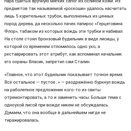
только Российской империи, но, по сути, и всего мира,
заставив историков и политиков до сих пор спорить до
хрипоты: хорошо или плохо он сделал и соратникам, и
будущим поколениям? Причём, как принято считать, за
зарплату всего в 500 рублей…
И словно мухи тут и там ходят слухи по домам…
Об этом человеке, вопреки российской традиции
обсуждать всё и всех, при жизни никаких слухов не
существовало: это было смертельно опасно!
Иосиф Сталин правил Советским Союзом в прямом
смысле «не снимая одного и того же кителя». Вождь не
терпел никакой роскоши ни в одежде, ни в быту. После его
смерти в личном гардеробе Сталина было описано: 2
кителя белого цвета, 10 пар брюк, коробка нижнего белья,
пара сшитых вручную мягких сапог из ослиной кожи. Из
предметов так называемой «роскоши» удалось насчитать