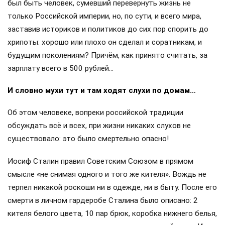
был идеологическим изобретением историков. На
предложения сестры Марии Ильиничны купить ему хотя
бы новое пальто раздражённо обрывал её. Обожал свою
знаменитую, растиражированную на фото кепку…
Единственная роскошь, с которой Ленин никогда не
расставался, — золотые часы «Павел Буре», которые в
Швейцарии ему на день рождения подарили соратники. По
этому хронографу Ильич отмерял время до последнего
дня своей жизни, хотя, конечно, мог бы при желании
собрать коллекцию тикающих шедевров куда более
обширную и богатую, чем, например, у многих нынешних
вороватых мэров и начальников ГАИ…
Вообще Ленин при растиражированном образе «доброго
дедушки» был натурой архисложной и противоречивой.
Порой жестокой. Собственно, только таким и должен
был быть человек, сумевший перевернуть жизнь не