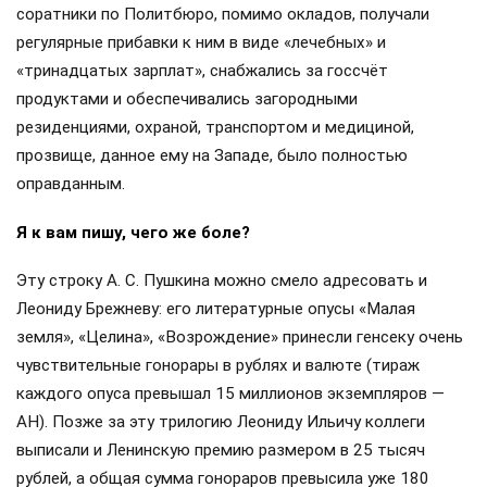
АН), дело «Океан», да ещё беспутная жизнь любимой
дочери Галины.
Вступив в должность генсека, Брежнев получал зарплату
в 800 рублей, что для 1964 г. было очень большими
деньгами (моя мама, учительница тогда, помню, получала
60 рублей — М.С.). К 1980 году его зарплата выросла уже
до полутора тысяч рублей, что в общем-то было
оправданно: глава целого государства должен был за
свой труд получать достойные деньги. Всё заработанное
Леонид Ильич отдавал жене Виктории Петровне, которая,
отказавшись от помпезной роли «первой леди»,
полностью занялась домохозяйством. Даже обеды
«дорогому Леониду Ильичу» она готовила сама, не
доверяя прислуге, и распределяла семейный бюджет
самостоятельно. Помимо того, что и сам Брежнев, и его
соратники по Политбюро, помимо окладов, получали