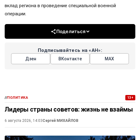
Президент Владимир Путин заслушал доклад вице-
премьера и полпреда в ДФО Юрия Трутнева. Главной
темой стала экономика региона.
Трутнев доложил о высоком уровне инвестиций и росте
промышленного производства, который удалось
обеспечить благодаря преференциальному режиму для
бизнеса, действующему на Дальнем Востоке.
Также на встрече обсудили строительство
инфраструктурных объектов в дальневосточных городах
и научно-технологического центра на острове Русский во
Владивостоке. Отдельно затронули подготовку к
одиннадцатому Восточному экономическому форуму и
вклад региона в проведение специальной военной