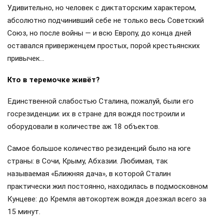
«большого террора»), а вот Льва Каменева тов. Сталин
таки к стенке поставил…
Такую странную патологию к простым житейским
правилам многие историки объясняют кавказским
происхождением Сталина: всё, что было связано с бытом
и кухней, он считал исключительно «женским делом».
Пожалуй, здесь с вождём стоит согласиться.
Там же, в Сибири, Сталин полюбил и простую
крестьянскую пищу: щи, борщ, различные каши, жареную
картошку с грибами, ягодные кисели и компоты. Правда,
часто вспоминал и о привычной грузинской еде, которую
уже позже в Кремле для любимого вождя и его гостей в
разнообразном изобилии всегда готовили проверенные
повара.
Удивительно, но человек с диктаторским характером,