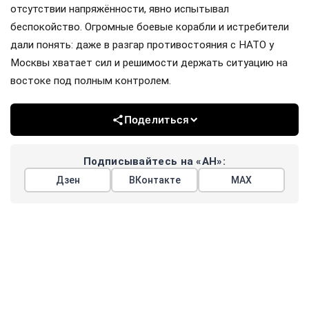
Фото: kremlin.ru
Западные аналитики просчитались. Пока всё
внимание было приковано к событиям на западных
границах России, Владимир Путин провёл
молниеносную демонстрацию силы на Дальнем
Востоке. Тихоокеанский флот без предупреждения
развернул крупномасштабные манёвры,
задействовав около шестидесяти кораблей,
десятки самолётов и больше тринадцати тысяч
военнослужащих.
Китайские журналисты из Baijiahao назвали это
оглушительной пощёчиной тем, кто считал, что Россия
увязла в украинском конфликте и ослабила восточные
рубежи. На Западе всерьёз полагали, что у Японии