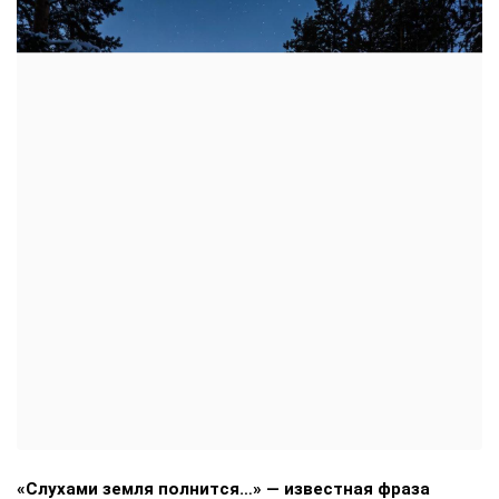
операции.
Поделиться
Подписывайтесь на «АН»:
Дзен
ВКонтакте
МАХ
//
ПОЛИТИКА
13+
Лидеры страны советов: жизнь не взаймы
6 августа 2026, 14:03
Сергей МИХАЙЛОВ