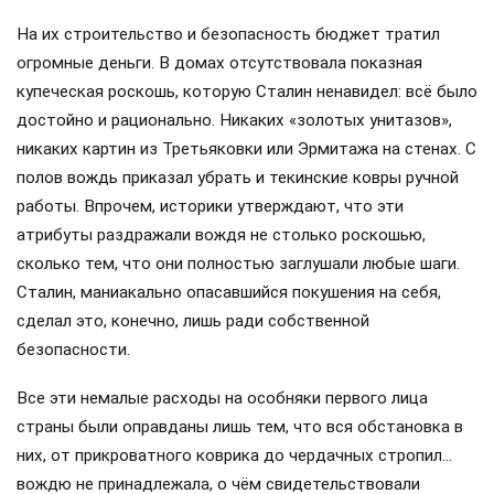
абсолютно подчинивший себе не только весь Советский
Союз, но после войны — и всю Европу, до конца дней
оставался приверженцем простых, порой крестьянских
привычек…
Кто в теремочке живёт?
Единственной слабостью Сталина, пожалуй, были его
госрезиденции: их в стране для вождя построили и
оборудовали в количестве аж 18 объектов.
Самое большое количество резиденций было на юге
страны: в Сочи, Крыму, Абхазии. Любимая, так
называемая «Ближняя дача», в которой Сталин
практически жил постоянно, находилась в подмосковном
Кунцеве: до Кремля автокортеж вождя доезжал всего за
15 минут.