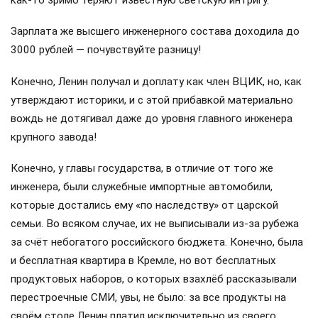
Организатор революции Владимир Ленин, даже став
главой молодой Советской республики, по воспоминаниям
соратников жил весьма скромно. Во всяком случае,
дореволюционный семейный доход семьи Ульяновых от
унаследованной земли деда по материнской линии
составлял более 2 тысяч рублей в месяц, что было в то
время весьма ощутимым финансовым бонусом. Добавим
сюда приличную зарплату главы семьи Ильи Николаевича,
и станет ясно, что семья явно не бедствовала.
После залпа «Авроры» вождь установил себе зарплату
лишь… в 500 рублей ежемесячно. Если учесть, что ВЦИК в
то же время утвердил среднюю зарплату только для
рабочих Москвы и Подмосковья в 600 рублей, то все
досужие разговоры о роскошном образе жизни Ленина
как-то зримо теряют известную светскую интригу.