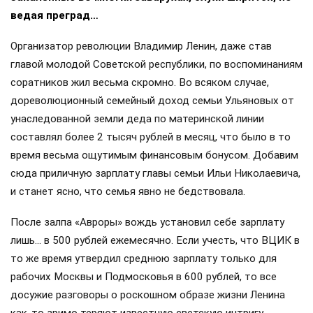
степени и частью идеологии определённой части
населения.
Сегодня функцию общенационального «информбюро»
заменили боты и искусственный интеллект, беспардонно
выпихнувшие из информационного пространства
вездесущих околоподъездных бабушек. И напрасно:
старушки могли легко ответить на любой вопрос
праздных соседей: в каком часу, например, вернулась
домой комсомолка Зина из 27-й квартиры, кто дотащил
до дверей сантехника Степаныча из коммуналки в
полуподвале и даже на самую жгучую тайну — о размере
зарплат и жизни руководителей Советского Союза…
Собственно, именно об этом мы сегодня и поговорим:
зачем нарушать добрые старые традиции?
Закалённые во многих заварухах, слухи ширятся, не
ведая преград…