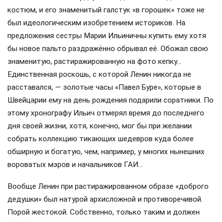
Не было и разносолов: Ленин предпочитал простую пищу,
например супы из чечевицы и пшённую кашу. Его
ординарец Желтышёв позже вспоминал, что в
кремлёвскую квартиру вождя он приносил судки с обедом
из обычной столовой, где питались и рядовые
сотрудники ВЦИКа: от курьеров и шофёров до
делопроизводителей и секретарей.
Вождь не любил сладкое, даже чай пил без сахара, зато
мог за день выпить до 10 чашек. Не ел пирожков,
предпочитая им ломоть простого ржаного хлеба. Похоже
на пропаганду? Но ведь об этом свидетельствуют многие
соратники вождя (причём документально…).
В быту Ленин был абсолютно равнодушен и к модным
новинкам личного гардероба: годами носил один и тот же
костюм, и его знаменитый галстук «в горошек» тоже не