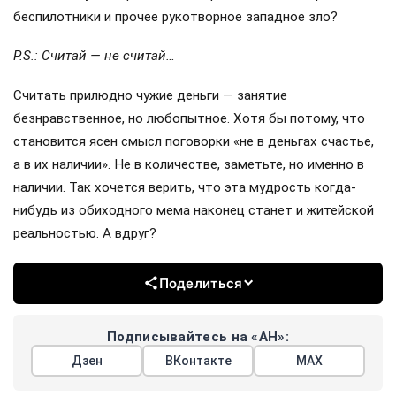
впоследствии без труда наладить в СССР и выпуск
собственных «Фиатов», известных всем под
псевдонимом «Жигули»).
«Мерседес-пульман» презентовал канцлер ФРГ Вилли
Брандт, американцы не пожалели шикарного «Линкольна-
Континенталь», ну а английская королева, конечно,
расщедрилась на лучший автомобиль тогда и сейчас —
«Роллс-Ройс»!
При этом все дарители, включая и итальянцев, ни в коем
случае не желали ни Брежневу, ни всему Советскому
Союзу добра и процветания. Запад нас тогда люто
ненавидел и так же люто… боялся. Потому и дарили.
Потому и лебезили. Потому и заискивали. До сих пор не
пойму: куда и почему улетели те, хоть и мифические, но
всё же «голуби мира», а стали прилетать лишь дроны,
беспилотники и прочее рукотворное западное зло?