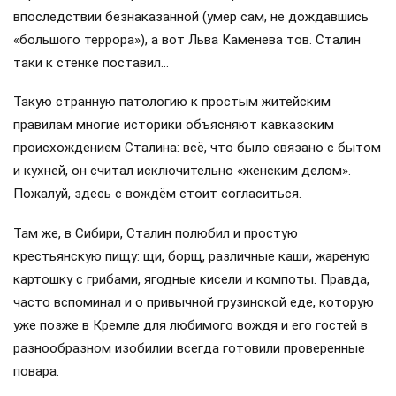
собственных привычек, которые его соратники
осторожно между собой называли «бытовой
брезгливостью». Это свойство характера проявлялось
еще во время его царской ссылки в Туруханском крае,
когда Иосиф Виссарионович ещё не был Сталиным, а
носил свою фамилию Джугашвили. Например, он не любил
готовить пищу и мыть за собой посуду.
Во время той ссылки он делил сибирскую избу вместе с
Яковом Свердловым и Львом Каменевым. Ссыльные не
имели никакой прислуги и должны были поддерживать
личный быт в достойном виде самостоятельно. Но…
будущий вождь, например, категорически не желал мыть
после еды за собой посуду. Упрямый Свердлов из-за
этого часто с ним ссорился. Более компромиссный
Каменев брал эту обязанность на себя. Тем более
странно, что та строптивость Свердлова осталась
впоследствии безнаказанной (умер сам, не дождавшись