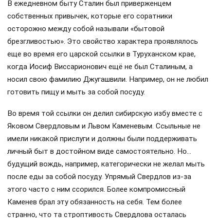
лишь 5 курительных трубок, выполненных из ценных
пород дерева, да несколько пачек папирос «Герцеговина
Флор», табаком из которых вождь эти трубки и набивал.
На столе стоял бронзовый будильник в виде лисицы, у
которой со временем отломилось одно ухо, а
реставрировать этот атрибут, как вспоминал начальник
его охраны Власик, запретил сам Сталин.
«Главное, что этот будильник показывает точное время.
Всё остальное — пустое…» — раздражённо буркнул вождь
на раболепное предложение кого-то из свиты
отремонтировать, а то и заменить часы. Больше тема с
одноухой лисой при вожде никем не обсуждалась.
Думаем, что она вообще в дальнейшем нигде не
тиражировалась.
В ежедневном быту Сталин был приверженцем