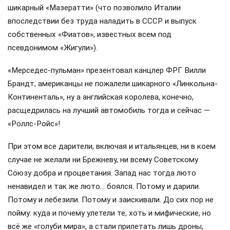
Москве стоила… 5000 рублей — почувствуйте разницу).
На самом деле все эти книги писали известные советские
журналисты: Аркадий Сахнин, Анатолий Аграновский и
Александр Мурзин. За их работой в специальной
загородной резиденции присматривал лично главный
советский идеолог Михаил Суслов. Чем партия
отблагодарила этих людей, осталось тайной, но
обязательно отблагодарила, ведь принцип «Живи сам и
другим жить давай» в те годы был незыблемым.
Леонид Ильич обожал охоту и дорогие автомобили. Зная
об этом, западные лидеры дарили ему эксклюзивные
ружья и престижные иномарки, для которых были
выстроены специальные охраняемые гаражи.
Итальянские коммунисты подкатили нашему генсеку
шикарный «Мазератти» (что позволило Италии