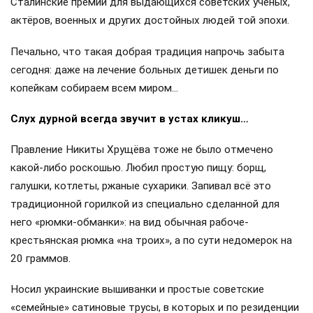
объекты принадлежат государству, часть находится под
охраной ФСО, в некоторых разрешены организованные
экскурсии. Губительного для Советского Союза словечка
«приватизация», слава Богу, при Сталине в разговорном
сленге не существовало…
Что касается зарплаты генсека, которую ему ежемесячно
начисляли, то достоверно известно, что Сталин сам к ней
не прикасался и даже не знал её размеров. А зачем, если и
быт, и лечение вождя полностью обеспечивал
госбюджет? Личными деньгами Сталина занимался его
верный помощник Александр Поскрёбышев, регулярно
складывая и зарплату, и гонорары от издания сталинских
трудов в отдельно стоящий в приёмной огромный сейф.
Впоследствии из этих и других денег по предложению
членов Политбюро начали формироваться и знаменитые
Сталинские премии для выдающихся советских учёных,
актёров, военных и других достойных людей той эпохи.