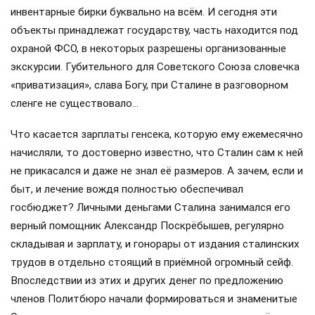
На их строительство и безопасность бюджет тратил
огромные деньги. В домах отсутствовала показная
купеческая роскошь, которую Сталин ненавидел: всё было
достойно и рационально. Никаких «золотых унитазов»,
никаких картин из Третьяковки или Эрмитажа на стенах. С
полов вождь приказал убрать и текинские ковры ручной
работы. Впрочем, историки утверждают, что эти
атрибуты раздражали вождя не столько роскошью,
сколько тем, что они полностью заглушали любые шаги.
Сталин, маниакально опасавшийся покушения на себя,
сделал это, конечно, лишь ради собственной
безопасности.
Все эти немалые расходы на особняки первого лица
страны были оправданы лишь тем, что вся обстановка в
них, от прикроватного коврика до чердачных стропил…
вождю не принадлежала, о чём свидетельствовали
инвентарные бирки буквально на всём. И сегодня эти