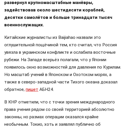
//
ПОЛИТИКА
13+
Тихоокеанский флот РФ внезапно начал
масштабные учения в Японском и
Охотском морях
6 августа 2026, 11:36
Иван Тихонов
,