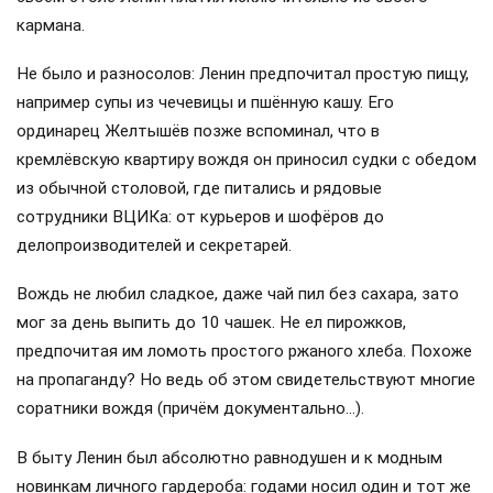
Зарплата же высшего инженерного состава доходила до
3000 рублей — почувствуйте разницу!
Конечно, Ленин получал и доплату как член ВЦИК, но, как
утверждают историки, и с этой прибавкой материально
вождь не дотягивал даже до уровня главного инженера
крупного завода!
Конечно, у главы государства, в отличие от того же
инженера, были служебные импортные автомобили,
которые достались ему «по наследству» от царской
семьи. Во всяком случае, их не выписывали из-за рубежа
за счёт небогатого российского бюджета. Конечно, была
и бесплатная квартира в Кремле, но вот бесплатных
продуктовых наборов, о которых взахлёб рассказывали
перестроечные СМИ, увы, не было: за все продукты на
своём столе Ленин платил исключительно из своего
кармана.