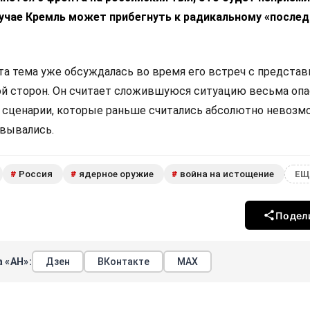
лучае Кремль может прибегнуть к радикальному «после
эта тема уже обсуждалась во время его встреч с предста
ой сторон. Он считает сложившуюся ситуацию весьма опа
е сценарии, которые раньше считались абсолютно невозм
овывались.
Россия
ядерное оружие
война на истощение
#
#
#
ЕЩ
Подел
 «АН»:
Дзен
ВКонтакте
МАХ