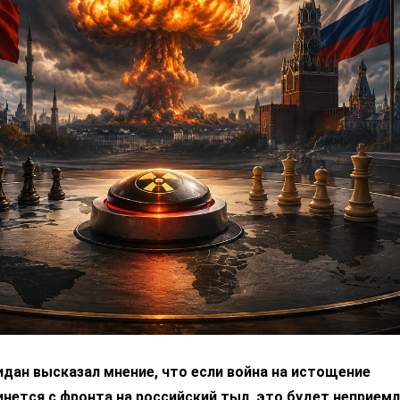
дан высказал мнение, что если война на истощение
нется с фронта на российский тыл, это будет неприем