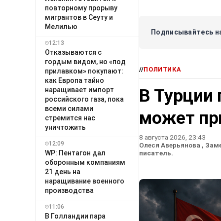
повторному прорыву
мигрантов в Сеуту и
Мелилью
Подписывайтесь на
12:13
Отказываются с
гордым видом, но «под
//
ПОЛИТИКА
прилавком» покупают:
как Европа тайно
В Турции 
наращивает импорт
российского газа, пока
всеми силами
может пр
стремится нас
уничтожить
8 августа 2026, 23:43
12:09
Олеся Аверьянова
, Зам
WP: Пентагон дал
писатель.
оборонным компаниям
21 день на
наращивание военного
производства
11:06
В Голландии пара