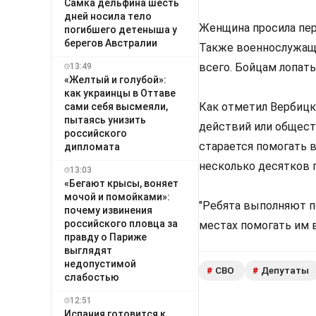
Самка дельфина шесть
дней носила тело
Женщина просила пере
погибшего детеныша у
берегов Австралии
Также военнослужащи
всего. Бойцам лопаты
13:49
«Желтый и голубой»:
как украинцы в Оттаве
Как отметил Вербицк
сами себя высмеяли,
пытаясь унизить
действий или общест
российского
старается помогать в
дипломата
несколько десятков п
13:03
«Бегают крысы, воняет
мочой и помойками»:
"Ребята выполняют п
почему извинения
российского пловца за
местах помогать им 
правду о Париже
выглядят
недопустимой
СВО
Депутаты
#
#
слабостью
12:51
Испания готовится к