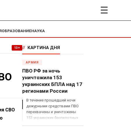
☰
Я
ОБРАЗОВАНИЕ
НАУКА
//
КАРТИНА ДНЯ
13+
АРМИЯ
ПВО РФ за ночь
СВО
уничтожила 153
украинских БПЛА над 17
регионами России
В течение прошедшей ночи
дежурными средствами ПВО
ия СВО
перехвачены и уничтожены
ию
153 украинских беспилотных
летательных аппарата
самолетного типа над