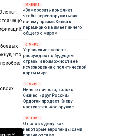
территориями Белгородской,
МНЕНИЕ
«Заморозить конфликт,
Брянской, Владимирской,
 лопат.
чтобы перевооружиться»:
Воронежской, Калужской,
ются чаще
почему призыв Киева к
Курской, Липецкой,
перемирию не имеет ничего
ификаций.
Орловской, Ростовской,
общего с миром
Рязанской, Самарской,
Смоленской, Тверской,
В МИРЕ
в боевых
Тульской областей,
Украинские эксперты
Московского региона,
кнул, что
рассуждают о будущем
Республики Крым, Республики
страны и возможности её
 приобрёл
Татарстан, Краснодарского
исчезновения с политической
края и над акваториями
карты мира
Азовского и Черного морей.
В МИРЕ
 своих
Ничего личного, только
бизнес: «друг России»
Эрдоган продает Киеву
наступательное оружие
МНЕНИЕ
От слов к делу: как
некоторые европейцы сами
иться
признаются во