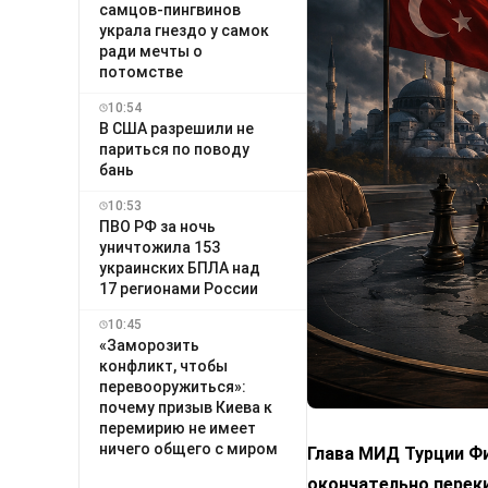
самцов-пингвинов
украла гнездо у самок
ради мечты о
потомстве
10:54
В США разрешили не
париться по поводу
бань
10:53
ПВО РФ за ночь
уничтожила 153
украинских БПЛА над
17 регионами России
10:45
«Заморозить
конфликт, чтобы
перевооружиться»:
почему призыв Киева к
перемирию не имеет
ничего общего с миром
Глава МИД Турции Фи
окончательно переки