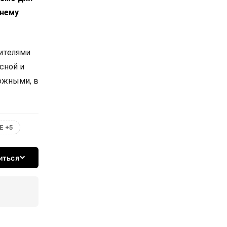
днему
вителями
сной и
ожными, в
Е +5
иться