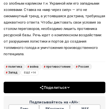
со злобным карликом т.н. Украиной или его западными
хозяевами. Ставка на «мир через силу» — это не
сиюминутный тренд, а устоявшаяся доктрина, требующая
адекватного ответа. Чтобы диктовать свои условия за
столом переговоров, необходимо лишить противника
ресурсной базы. Речь идет о комплексном воздействии:
от разрушения логистики и портов до создания
топливного голода и уничтожения производственного
потенциала.
политика
война
противостояние
Россия
#
#
#
#
Запад
#
ЕЩЕ +14
Поделиться
Подписывайтесь на «АН»:
Дзен
ВКонтакте
МАХ