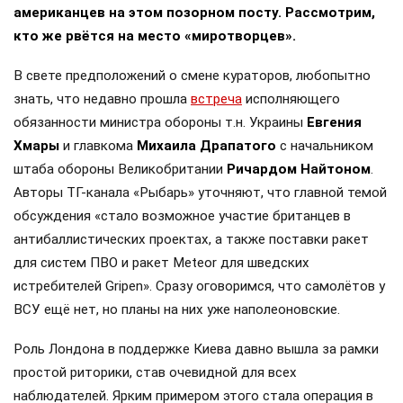
американцев на этом позорном посту. Рассмотрим,
кто же рвётся на место «миротворцев».
В свете предположений о смене кураторов, любопытно
знать, что недавно прошла
встреча
исполняющего
обязанности министра обороны т.н. Украины
Евгения
Хмары
и главкома
Михаила Драпатого
с начальником
штаба обороны Великобритании
Ричардом Найтоном
.
Авторы ТГ-канала «Рыбарь» уточняют, что главной темой
обсуждения «стало возможное участие британцев в
антибаллистических проектах, а также поставки ракет
для систем ПВО и ракет Meteor для шведских
истребителей Gripen». Сразу оговоримся, что самолётов у
ВСУ ещё нет, но планы на них уже наполеоновские.
Роль Лондона в поддержке Киева давно вышла за рамки
простой риторики, став очевидной для всех
наблюдателей. Ярким примером этого стала операция в