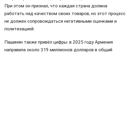
При этом он признал, что каждая страна должна
работать над качеством своих товаров, но этот процесс
не должен сопровождаться негативными оценками и
политизацией.
Пашинян также привёл цифры: в 2025 году Армения
направила около 319 миллионов долларов в общий
бюджет ввозных таможенных пошлин ЕАЭС, а получила
обратно примерно 175 миллионов. Импорт Армении из
стран союза составил около пяти миллиардов долларов,
экспорт — примерно 3,2 миллиарда. По его словам, это
доказывает, что Армения является не просто
участником, а значительным потребителем товаров и
услуг государств ЕАЭС.
Пашинян
Армения
ЕАЭС
Россия
поставки
#
#
#
#
#
ЕЩЕ +3