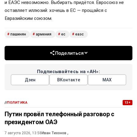
и ЕАЭС невозможно. Выбирать придётся. Евросоюз не
оставляет иллюзий: хочешь в ЕС — прощайся с
Евразийским союзом.
пашинян
армения
ес
еаэс
#
#
#
#
Поделиться
Подписывайтесь на «АН»:
Дзен
ВКонтакте
МАХ
//
ПОЛИТИКА
13+
Путин провёл телефонный разговор с
президентом ОАЭ
7 августа 2026, 13:58
Иван Тихонов
,