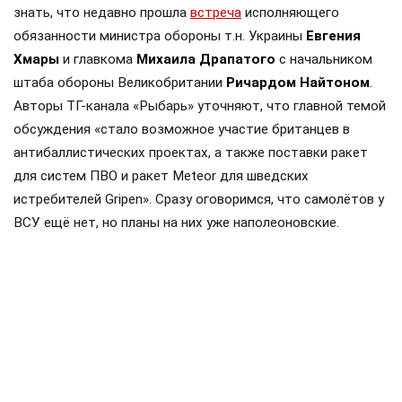
знать, что недавно прошла
встреча
исполняющего
обязанности министра обороны т.н. Украины
Евгения
Хмары
и главкома
Михаила Драпатого
с начальником
штаба обороны Великобритании
Ричардом Найтоном
.
Авторы ТГ-канала «Рыбарь» уточняют, что главной темой
обсуждения «стало возможное участие британцев в
антибаллистических проектах, а также поставки ракет
для систем ПВО и ракет Meteor для шведских
истребителей Gripen». Сразу оговоримся, что самолётов у
ВСУ ещё нет, но планы на них уже наполеоновские.
Роль Лондона в поддержке Киева давно вышла за рамки
простой риторики, став очевидной для всех
наблюдателей. Ярким примером этого стала операция в
Крынках, где британский след проявился наиболее
отчетливо. Более того, Британия фактически превратила
зону конфликта в полигон для испытаний своих