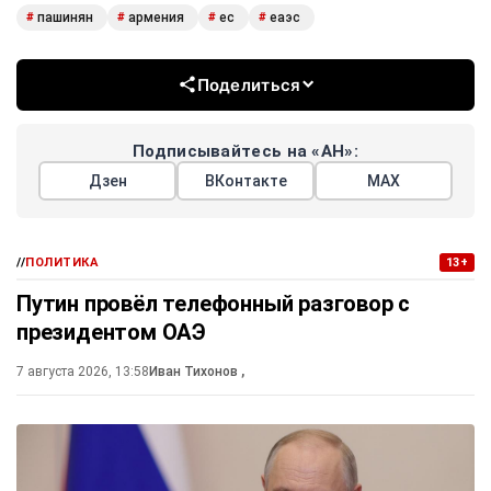
пашинян
армения
ес
еаэс
#
#
#
#
Поделиться
Подписывайтесь на «АН»:
Дзен
ВКонтакте
МАХ
//
ПОЛИТИКА
13+
Путин провёл телефонный разговор с
президентом ОАЭ
7 августа 2026, 13:58
Иван Тихонов
,