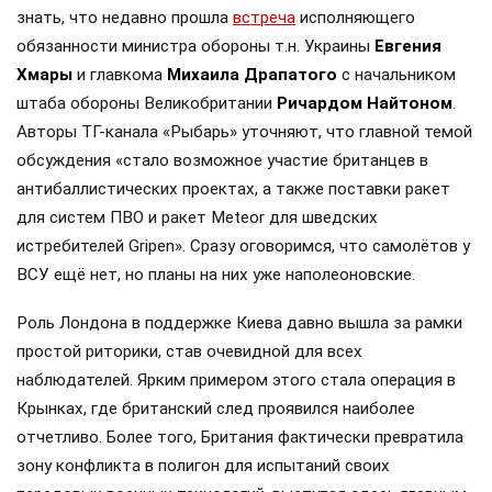
знать, что недавно прошла
встреча
исполняющего
обязанности министра обороны т.н. Украины
Евгения
Хмары
и главкома
Михаила Драпатого
с начальником
штаба обороны Великобритании
Ричардом Найтоном
.
Авторы ТГ-канала «Рыбарь» уточняют, что главной темой
обсуждения «стало возможное участие британцев в
антибаллистических проектах, а также поставки ракет
для систем ПВО и ракет Meteor для шведских
истребителей Gripen». Сразу оговоримся, что самолётов у
ВСУ ещё нет, но планы на них уже наполеоновские.
Роль Лондона в поддержке Киева давно вышла за рамки
простой риторики, став очевидной для всех
наблюдателей. Ярким примером этого стала операция в
Крынках, где британский след проявился наиболее
отчетливо. Более того, Британия фактически превратила
зону конфликта в полигон для испытаний своих