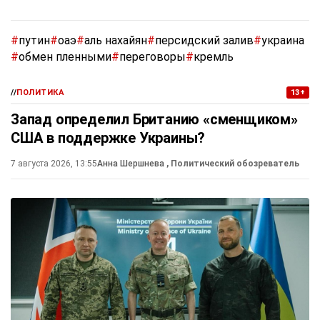
#
путин
#
оаэ
#
аль нахайян
#
персидский залив
#
украина
#
обмен пленными
#
переговоры
#
кремль
//
ПОЛИТИКА
13+
Запад определил Британию «сменщиком»
США в поддержке Украины?
7 августа 2026, 13:55
Анна Шершнева
, Политический обозреватель