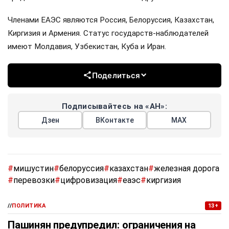
Членами ЕАЭС являются Россия, Белоруссия, Казахстан,
Киргизия и Армения. Статус государств-наблюдателей
имеют Молдавия, Узбекистан, Куба и Иран.
Поделиться
Подписывайтесь на «АН»:
Дзен
ВКонтакте
МАХ
#
мишустин
#
белоруссия
#
казахстан
#
железная дорога
#
перевозки
#
цифровизация
#
еаэс
#
киргизия
//
ПОЛИТИКА
13+
Пашинян предупредил: ограничения на