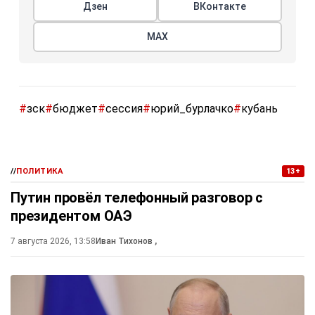
Дзен
ВКонтакте
МАХ
#
зск
#
бюджет
#
сессия
#
юрий_бурлачко
#
кубань
//
ПОЛИТИКА
13+
Путин провёл телефонный разговор с
президентом ОАЭ
7 августа 2026, 13:58
Иван Тихонов
,