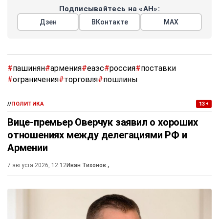
Подписывайтесь на «АН»:
Дзен
ВКонтакте
МАХ
#
пашинян
#
армения
#
еаэс
#
россия
#
поставки
#
ограничения
#
торговля
#
пошлины
//
ПОЛИТИКА
13+
Вице-премьер Оверчук заявил о хороших
отношениях между делегациями РФ и
Армении
7 августа 2026, 12:12
Иван Тихонов
,