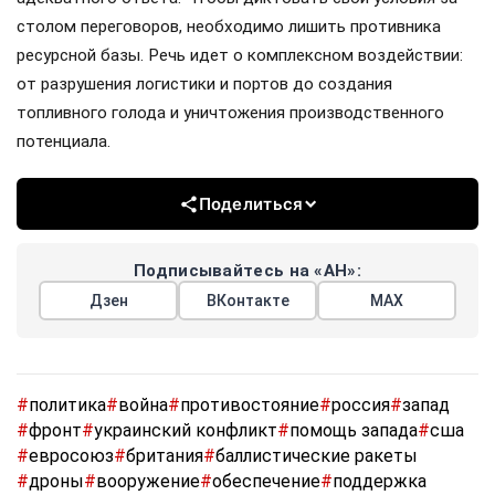
столом переговоров, необходимо лишить противника
ресурсной базы. Речь идет о комплексном воздействии:
от разрушения логистики и портов до создания
топливного голода и уничтожения производственного
потенциала.
Поделиться
Подписывайтесь на «АН»:
Дзен
ВКонтакте
МАХ
#
политика
#
война
#
противостояние
#
россия
#
запад
#
фронт
#
украинский конфликт
#
помощь запада
#
сша
#
евросоюз
#
британия
#
баллистические ракеты
#
дроны
#
вооружение
#
обеспечение
#
поддержка