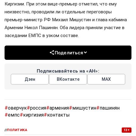
Киргизии. При этом вице-премьер отметил, что ему
неизвестно, проводили ли отдельные переговоры
премьер-министр РФ Михаил Мишустин и глава кабмина
Армении Никол Пашинян. Оба лидера приняли участие в
заседании ЕМПС в узком составе.
Поделиться
Подписывайтесь на «АН»:
Дзен
ВКонтакте
МАХ
#
оверчук
#
россия
#
армения
#
мишустин
#
пашинян
#
емпс
#
киргизия
#
контакты
//
ПОЛИТИКА
13+