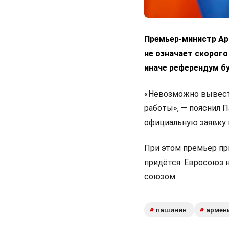
Премьер-министр Арм
не означает скорого
иначе референдум б
«Невозможно вывести
работы», — пояснил 
официальную заявку 
При этом премьер пр
придётся. Евросоюз 
союзом.
пашинян
армен
#
#