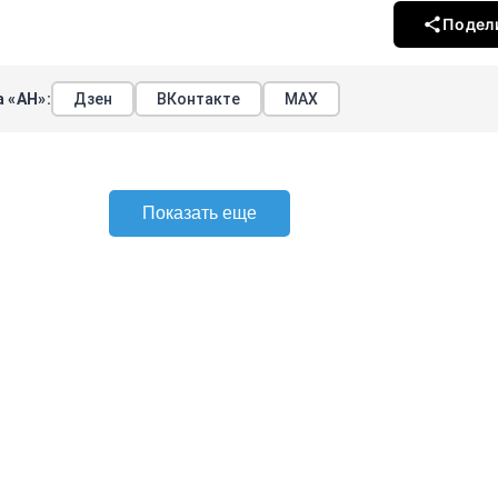
Подел
 «АН»:
Дзен
ВКонтакте
МАХ
Показать еще