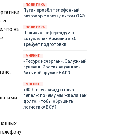
закупленное ранее оружие.
ПОЛИТИКА
Путин провёл телефонный
Также американская
ергетики
разговор с президентом ОАЭ
администрация скидывает на
ста
европейцев снабжение
ПОЛИТИКА
, что на
киевского режима оружием,
Пашинян: референдум о
которое стремится продавать
ые
вступлении Армении в ЕС
всем новым снабженцам.
требует подготовки
Однако часто возникают
предположения о возможном
МНЕНИЕ
«сменщике» американцев на
«Ресурс исчерпан». Залужный
этом позорном посту.
признал: Россия научилась
ывно,
Рассмотрим, кто же рвётся на
бить всё оружие НАТО
место «миротворцев».
МНЕНИЕ
«400 тысяч квадратов в
пепел»: почему мы ждали так
альными
долго, чтобы обрушить
логистику ВСУ?
еченных
 телефону