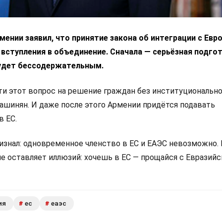
ении заявил, что принятие закона об интеграции с Ев
 вступления в объединение. Сначала — серьёзная подгот
удет бессодержательным.
 этот вопрос на решение граждан без институциональн
Пашинян. И даже после этого Армении придётся подавать
в ЕС.
изнал: одновременное членство в ЕС и ЕАЭС невозможно.
не оставляет иллюзий: хочешь в ЕС — прощайся с Евразий
ия
ес
еаэс
#
#