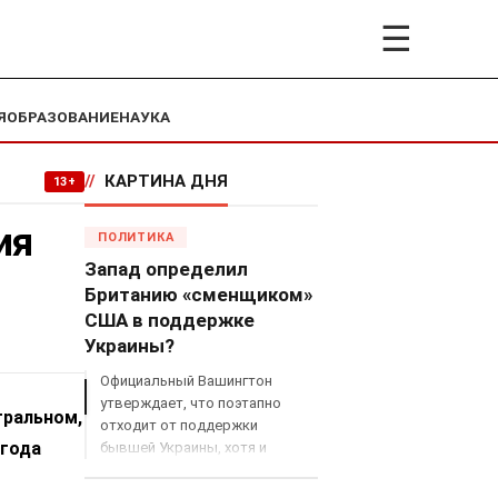
☰
Я
ОБРАЗОВАНИЕ
НАУКА
//
КАРТИНА ДНЯ
13+
ия
ПОЛИТИКА
Запад определил
Британию «сменщиком»
США в поддержке
Украины?
Официальный Вашингтон
утверждает, что поэтапно
тральном,
отходит от поддержки
огода
бывшей Украины, хотя и
продолжает снабжать ВСУ
разведданными и поставлять