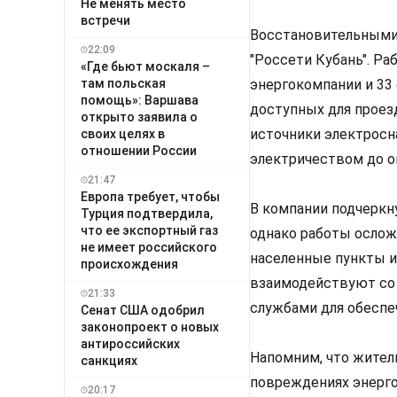
Не менять место
встречи
Восстановительными 
22:09
"Россети Кубань". Ра
«Где бьют москаля –
там польская
энергокомпании и 33
помощь»: Варшава
доступных для проез
открыто заявила о
источники электросн
своих целях в
отношении России
электричеством до о
21:47
Европа требует, чтобы
В компании подчеркн
Турция подтвердила,
что ее экспортный газ
однако работы ослож
не имеет российского
населенные пункты и
происхождения
взаимодействуют со 
21:33
службами для обеспе
Сенат США одобрил
законопроект о новых
антироссийских
Напомним, что жител
санкциях
повреждениях энерго
20:17