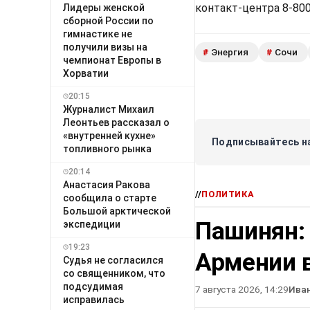
контакт-центра 8-800
Лидеры женской
сборной России по
гимнастике не
получили визы на
Энергия
Сочи
#
#
чемпионат Европы в
Хорватии
20:15
Журналист Михаил
Леонтьев рассказал о
«внутренней кухне»
Подписывайтесь на
топливного рынка
20:14
Анастасия Ракова
//
ПОЛИТИКА
сообщила о старте
Большой арктической
Пашинян:
экспедиции
19:23
Армении в
Судья не согласился
со священником, что
подсудимая
7 августа 2026, 14:29
Ива
исправилась