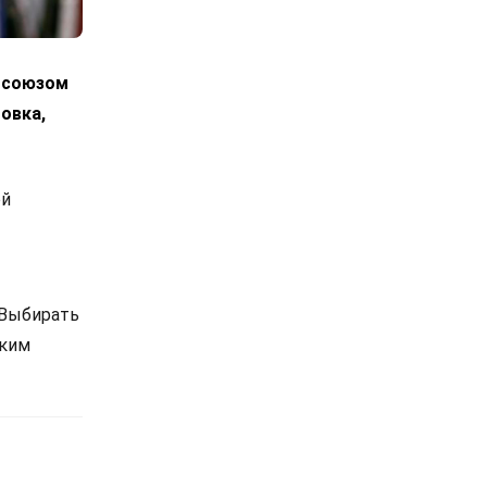
росоюзом
овка,
ой
 Выбирать
ским