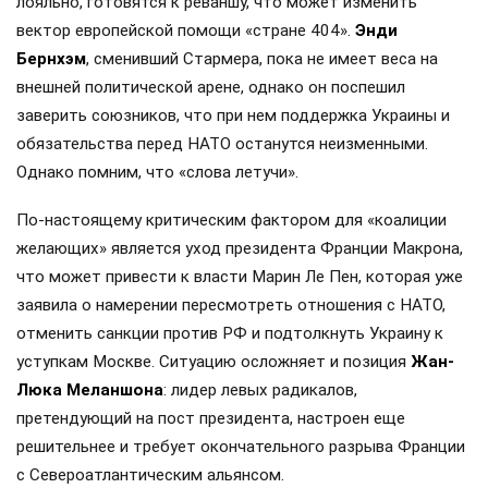
лояльно, готовятся к реваншу, что может изменить
вектор европейской помощи «стране 404».
Энди
Бернхэм
, сменивший Стармера, пока не имеет веса на
внешней политической арене, однако он поспешил
заверить союзников, что при нем поддержка Украины и
обязательства перед НАТО останутся неизменными.
Однако помним, что «слова летучи».
По-настоящему критическим фактором для «коалиции
желающих» является уход президента Франции Макрона,
что может привести к власти Марин Ле Пен, которая уже
заявила о намерении пересмотреть отношения с НАТО,
отменить санкции против РФ и подтолкнуть Украину к
уступкам Москве. Ситуацию осложняет и позиция
Жан-
Люка Меланшона
: лидер левых радикалов,
претендующий на пост президента, настроен еще
решительнее и требует окончательного разрыва Франции
с Североатлантическим альянсом.