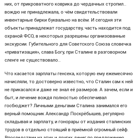
них, от прикроватного коврика до чердачных стропил…
вождю не принадлежала, о чём свидетельствовали
инвентарные бирки буквально на всём. И сегодня эти
объекты принадлежат государству, часть находится под
охраной ФСО, в некоторых разрешены организованные
экскурсии. Губительного для Советского Союза словечка
«приватизация», слава Богу, при Сталине в разговорном
сленге не существовало…
Что касается зарплаты генсека, которую ему ежемесячно
начисляли, то достоверно известно, что Сталин сам к ней
не прикасался и даже не знал её размеров. А зачем, если и
быт, и лечение вождя полностью обеспечивал
госбюджет? Личными деньгами Сталина занимался его
верный помощник Александр Поскрёбышев, регулярно
складывая и зарплату, и гонорары от издания сталинских
трудов в отдельно стоящий в приёмной огромный сейф.
Впоследствии из этих и других денег по предложению