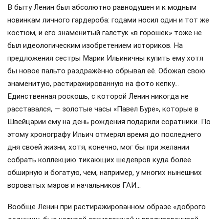
В быту Ленин был абсолютно равнодушен и к модным
новинкам личного гардероба: годами носил один и тот же
костюм, и его знаменитый галстук «в горошек» тоже не
был идеологическим изобретением историков. На
предложения сестры Марии Ильиничны купить ему хотя
бы новое пальто раздражённо обрывал её. Обожал свою
знаменитую, растиражированную на фото кепку…
Единственная роскошь, с которой Ленин никогда не
расставался, — золотые часы «Павел Буре», которые в
Швейцарии ему на день рождения подарили соратники. По
этому хронографу Ильич отмерял время до последнего
дня своей жизни, хотя, конечно, мог бы при желании
собрать коллекцию тикающих шедевров куда более
обширную и богатую, чем, например, у многих нынешних
вороватых мэров и начальников ГАИ…
Вообще Ленин при растиражированном образе «доброго