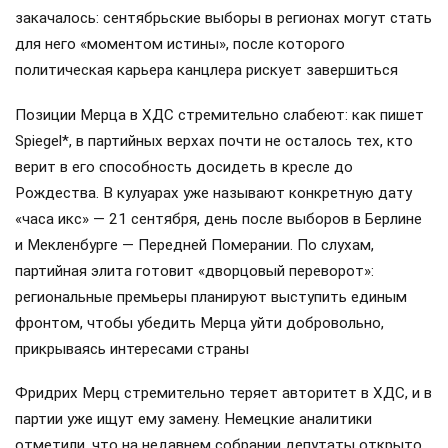
закачалось: сентябрьские выборы в регионах могут стать
для него «моментом истины», после которого
политическая карьера канцлера рискует завершиться
Позиции Мерца в ХДС стремительно слабеют: как пишет
Spiegel*, в партийных верхах почти не осталось тех, кто
верит в его способность досидеть в кресле до
Рождества. В кулуарах уже называют конкретную дату
«часа икс» — 21 сентября, день после выборов в Берлине
и Мекленбурге — Передней Померании. По слухам,
партийная элита готовит «дворцовый переворот»:
региональные премьеры планируют выступить единым
фронтом, чтобы убедить Мерца уйти добровольно,
прикрываясь интересами страны
Фридрих Мерц стремительно теряет авторитет в ХДС, и в
партии уже ищут ему замену. Немецкие аналитики
отметили, что на недавнем собрании депутаты открыто