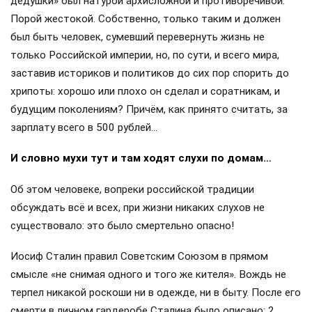
дедушки» был натурой архисложной и противоречивой.
Порой жестокой. Собственно, только таким и должен
был быть человек, сумевший перевернуть жизнь не
только Российской империи, но, по сути, и всего мира,
заставив историков и политиков до сих пор спорить до
хрипоты: хорошо или плохо он сделал и соратникам, и
будущим поколениям? Причём, как принято считать, за
зарплату всего в 500 рублей…
И словно мухи тут и там ходят слухи по домам…
Об этом человеке, вопреки российской традиции
обсуждать всё и всех, при жизни никаких слухов не
существовало: это было смертельно опасно!
Иосиф Сталин правил Советским Союзом в прямом
смысле «не снимая одного и того же кителя». Вождь не
терпел никакой роскоши ни в одежде, ни в быту. После его
смерти в личном гардеробе Сталина было описано: 2