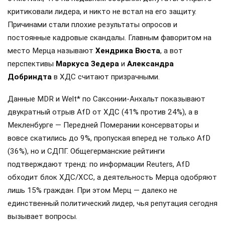
критиковали лидера, и никто не встал на его защиту.
Причинами стали плохие результаты опросов и
постоянные кадровые скандалы. Главным фаворитом на
место Мерца называют
Хендрика Вюста
, а вот
перспективы
Маркуса Зедера
и
Александра
Добриндта
в ХДС считают призрачными.
Данные MDR и Welt* по Саксонии-Анхальт показывают
двукратный отрыв AfD от ХДС (41% против 24%), а в
Мекленбурге — Передней Померании консерваторы и
вовсе скатились до 9%, пропуская вперед не только AfD
(36%), но и СДПГ. Общегерманские рейтинги
подтверждают тренд: по информации Reuters, AfD
обходит блок ХДС/ХСС, а деятельность Мерца одобряют
лишь 15% граждан. При этом Мерц — далеко не
единственный политический лидер, чья репутация сегодня
вызывает вопросы.