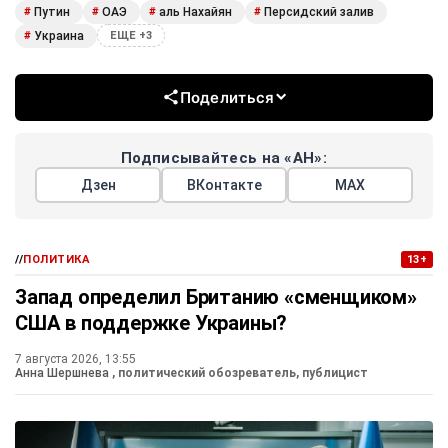
Путин
ОАЭ
аль Нахайян
Персидский залив
#
#
#
#
Украина
#
ЕЩЕ +3
Поделиться
Подписывайтесь на «АН»:
Дзен
ВКонтакте
МАХ
//
ПОЛИТИКА
13+
Запад определил Британию «сменщиком»
США в поддержке Украины?
7 августа 2026, 13:55
Анна Шершнева
, политический обозреватель, публицист