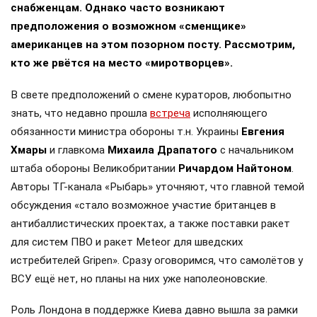
снабженцам. Однако часто возникают
предположения о возможном «сменщике»
американцев на этом позорном посту. Рассмотрим,
кто же рвётся на место «миротворцев».
В свете предположений о смене кураторов, любопытно
знать, что недавно прошла
встреча
исполняющего
обязанности министра обороны т.н. Украины
Евгения
Хмары
и главкома
Михаила Драпатого
с начальником
штаба обороны Великобритании
Ричардом Найтоном
.
Авторы ТГ-канала «Рыбарь» уточняют, что главной темой
обсуждения «стало возможное участие британцев в
антибаллистических проектах, а также поставки ракет
для систем ПВО и ракет Meteor для шведских
истребителей Gripen». Сразу оговоримся, что самолётов у
ВСУ ещё нет, но планы на них уже наполеоновские.
Роль Лондона в поддержке Киева давно вышла за рамки