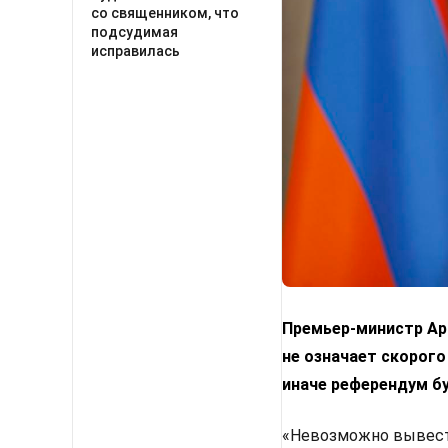
со священником, что
подсудимая
исправилась
Премьер-министр Арм
не означает скорого
иначе референдум б
«Невозможно вывести