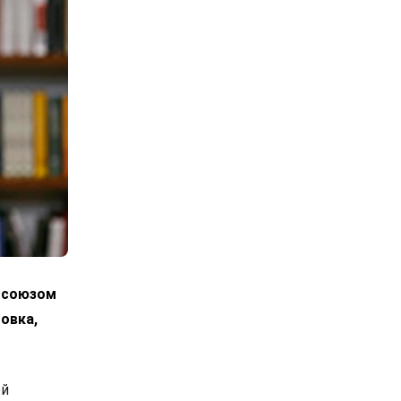
росоюзом
овка,
ой