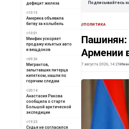
Подписывайтесь на
дефицит железа
10:15
Америка объявила
битву за колыбель
//
ПОЛИТИКА
10:01
Пашинян:
Минфин ускоряет
продажу изъятых авто
Армении в
и вещдоков
09:36
7 августа 2026, 14:29
Ива
Мигрантов,
запытавших питерца
кипятком, нашли по
горячим следам
20:14
Анастасия Ракова
сообщила о старте
Большой арктической
экспедиции
19:23
Судья не согласился