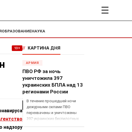
☰
Я
ОБРАЗОВАНИЕ
НАУКА
//
КАРТИНА ДНЯ
13+
н
АРМИЯ
ПВО РФ за ночь
уничтожила 397
украинских БПЛА над 13
регионами России
В течение прошедшей ночи
дежурными силами ПВО
онавируса
перехвачены и уничтожены
Агентство
397 украинских беспилотных
летательных аппаратов
о надзору
самолетного типа над