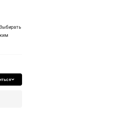
 Выбирать
ским
иться