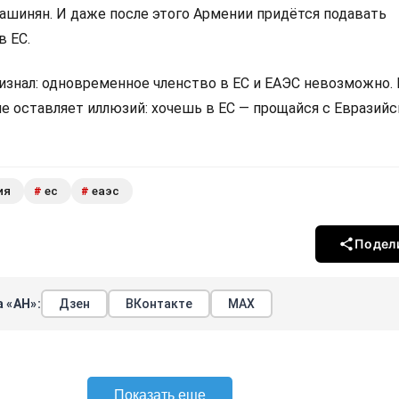
Пашинян. И даже после этого Армении придётся подавать
в ЕС.
изнал: одновременное членство в ЕС и ЕАЭС невозможно.
не оставляет иллюзий: хочешь в ЕС — прощайся с Евразий
ия
ес
еаэс
#
#
Подел
 «АН»:
Дзен
ВКонтакте
МАХ
Показать еще