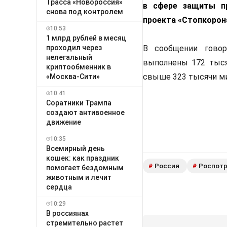
Трасса «Новороссия»
в сфере защиты пр
снова под контролем
проекта «Стопкорон
10:53
1 млрд рублей в месяц
проходил через
В сообщении говор
нелегальный
выполнены 172 тыся
криптообменник в
свыше 323 тысячи ми
«Москва-Сити»
10:41
Соратники Трампа
создают антивоенное
движение
10:35
Всемирный день
кошек: как праздник
Россия
Роспот
#
#
помогает бездомным
животным и лечит
сердца
10:29
В россиянах
стремительно растет