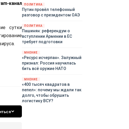
ram-канал
территориями Белгородской,
ПОЛИТИКА
Путин провёл телефонный
Брянской, Воронежской,
разговор с президентом ОАЭ
Курской, Липецкой,
Орловской, Пензенской,
ПОЛИТИКА
ние сутки
Ростовской, Рязанской,
Пашинян: референдум о
Самарской, Саратовской,
тирование
вступлении Армении в ЕС
Тамбовской, Тульской
требует подготовки
вируса.
областей, Краснодарского
края, Республики Крым и над
МНЕНИЕ
акваторией Азовского моря.
«Ресурс исчерпан». Залужный
признал: Россия научилась
бить всё оружие НАТО
МНЕНИЕ
«400 тысяч квадратов в
пепел»: почему мы ждали так
долго, чтобы обрушить
логистику ВСУ?
иться