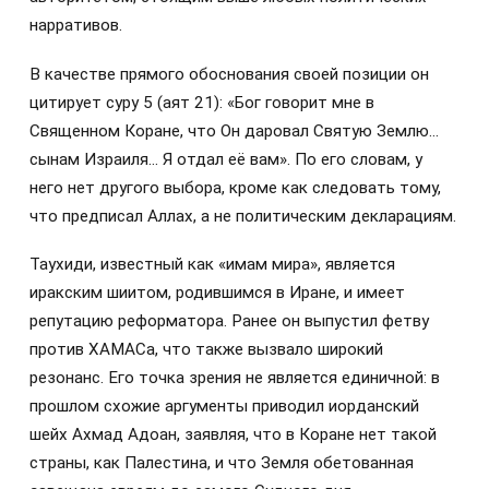
нарративов.
В качестве прямого обоснования своей позиции он
цитирует суру 5 (аят 21): «Бог говорит мне в
Священном Коране, что Он даровал Святую Землю…
сынам Израиля… Я отдал её вам». По его словам, у
него нет другого выбора, кроме как следовать тому,
что предписал Аллах, а не политическим декларациям.
Таухиди, известный как «имам мира», является
иракским шиитом, родившимся в Иране, и имеет
репутацию реформатора. Ранее он выпустил фетву
против ХАМАСа, что также вызвало широкий
резонанс. Его точка зрения не является единичной: в
прошлом схожие аргументы приводил иорданский
шейх Ахмад Адоан, заявляя, что в Коране нет такой
страны, как Палестина, и что Земля обетованная