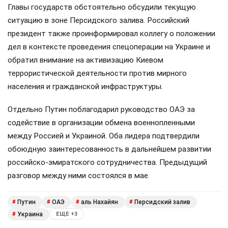
Главы государств обстоятельно обсудили текущую
ситуацию в зоне Персидского залива. Российский
президент также проинформировал коллегу о положении
дел в контексте проведения спецоперации на Украине и
обратил внимание на активизацию Киевом
террористической деятельности против мирного
населения и гражданской инфраструктуры.
Отдельно Путин поблагодарил руководство ОАЭ за
содействие в организации обмена военнопленными
между Россией и Украиной. Оба лидера подтвердили
обоюдную заинтересованность в дальнейшем развитии
российско-эмиратского сотрудничества. Предыдущий
разговор между ними состоялся в мае.
Путин
ОАЭ
аль Нахайян
Персидский залив
#
#
#
#
Украина
#
ЕЩЕ +3