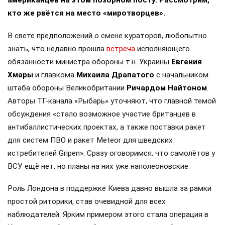
американцев на этом позорном посту. Рассмотрим,
кто же рвётся на место «миротворцев».
В свете предположений о смене кураторов, любопытно
знать, что недавно прошла
встреча
исполняющего
обязанности министра обороны т.н. Украины
Евгения
Хмары
и главкома
Михаила Драпатого
с начальником
штаба обороны Великобритании
Ричардом Найтоном
.
Авторы ТГ-канала «Рыбарь» уточняют, что главной темой
обсуждения «стало возможное участие британцев в
антибаллистических проектах, а также поставки ракет
для систем ПВО и ракет Meteor для шведских
истребителей Gripen». Сразу оговоримся, что самолётов у
ВСУ ещё нет, но планы на них уже наполеоновские.
Роль Лондона в поддержке Киева давно вышла за рамки
простой риторики, став очевидной для всех
наблюдателей. Ярким примером этого стала операция в