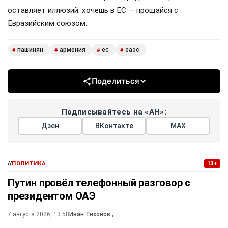
оставляет иллюзий: хочешь в ЕС — прощайся с
Евразийским союзом.
пашинян
армения
ес
еаэс
#
#
#
#
Поделиться
Подписывайтесь на «АН»:
Дзен
ВКонтакте
МАХ
//
ПОЛИТИКА
13+
Путин провёл телефонный разговор с
президентом ОАЭ
7 августа 2026, 13:58
Иван Тихонов
,