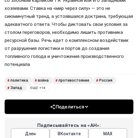
со злобным карликом т.н. Украиной или его западными
хозяевами. Ставка на «мир через силу» — это не
сиюминутный тренд, а устоявшаяся доктрина, требующая
адекватного ответа. Чтобы диктовать свои условия за
столом переговоров, необходимо лишить противника
ресурсной базы. Речь идет о комплексном воздействии:
от разрушения логистики и портов до создания
топливного голода и уничтожения производственного
потенциала.
политика
война
противостояние
Россия
#
#
#
#
Запад
#
ЕЩЕ +14
Поделиться
Подписывайтесь на «АН»:
Дзен
ВКонтакте
МАХ