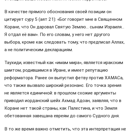
В качестве прямого обоснования своей позиции он
цитирует суру 5 (аят 21): «Бог говорит мне в Священном
Коране, что Он даровал Святую Землю… сынам Израиля…
Я отдал её вам». По его словам, у него нет другого
выбора, кроме как следовать тому, что предписал Аллах,
а не политическим декларациям.
Таухиди, известный как «имам мира», является иракским
шиитом, родившимся в Иране, и имеет репутацию
реформатора. Ранее он выпустил фетву против ХАМАСа,
что также вызвало широкий резонанс. Его точка зрения
не является единичной: в прошлом схожие аргументы
приводил иорданский шейх Ахмад Адоан, заявляя, что в
Коране нет такой страны, как Палестина, и что Земля
обетованная завещана евреям до самого Судного дня.
В то же время важно отметить, что эта интерпретация не