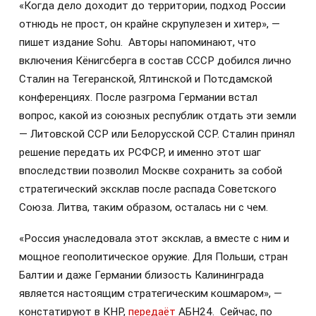
«Когда дело доходит до территории, подход России
отнюдь не прост, он крайне скрупулезен и хитер», —
пишет издание Sohu. Авторы напоминают, что
включения Кёнигсберга в состав СССР добился лично
Сталин на Тегеранской, Ялтинской и Потсдамской
конференциях. После разгрома Германии встал
вопрос, какой из союзных республик отдать эти земли
— Литовской ССР или Белорусской ССР. Сталин принял
решение передать их РСФСР, и именно этот шаг
впоследствии позволил Москве сохранить за собой
стратегический эксклав после распада Советского
Союза. Литва, таким образом, осталась ни с чем.
«Россия унаследовала этот эксклав, а вместе с ним и
мощное геополитическое оружие. Для Польши, стран
Балтии и даже Германии близость Калининграда
является настоящим стратегическим кошмаром», —
констатируют в КНР,
передаёт
АБН24. Сейчас, по