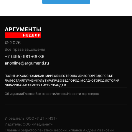
ЛАЙФСТАЙЛ
ТУРИЗМ
КУЛЬТУРА
ПРАВОВЕД
ГОРОД М
САД-ОГОРОД
ИСТОРИЯ
ОБРАЗОВАНИЕ
АРМИЯ
ХАЙТЕК
СКАНДАЛ
Об издании
Главная
Все новости
Авторы
Новости партнеров
Учредитель: ООО «ИЦТ и ИЭТ»
Издатель: ООО «Медианет»
Главный редактор печатной версии: Угланов Андрей Иванович
Главный редактор сетевого издания (сайта): Вавилов Андрей
Александрович
Заместитель главного редактора: Аверьянова Олеся Сергеевна
Адрес редакции: 119002, г. Москва, ул. Арбат, д. 29, 1-й этаж, пом. IV,
комн. 2
18+
Возрастная категория сайта:
Редакция:
+7 (495) 981-68-36
/
anonline@argumenti.ru
Реклама в газете:
+7 (903) 777-11-14
Реклама на сайте:
kapkova@argumenti.ru
Свободное использование текстов, фото и видеоматериалов допускается
при условии обязательной гиперссылки на www.argumenti.ru.