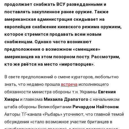
продолжает снабжать ВСУ разведданными и
поставлять закупленное ранее оружие. Также
американская администрация скидывает на
европейцев снабжение киевского режима оружием,
которое стремится продавать всем новым
снабженцам. Однако часто возникают
предположения о возможном «сменщике»
американцев на этом позорном посту. Рассмотрим,
кто же рвётся на место «миротворцев».
В свете предположений о смене кураторов, любопытно
знать, что недавно прошла
встреча
исполняющего
обязанности министра обороны т.н. Украины
Евгения
Хмары
и главкома
Михаила Драпатого
с начальником
штаба обороны Великобритании
Ричардом Найтоном
.
Авторы ТГ-канала «Рыбарь» уточняют, что главной темой
обсуждения «стало возможное участие британцев в