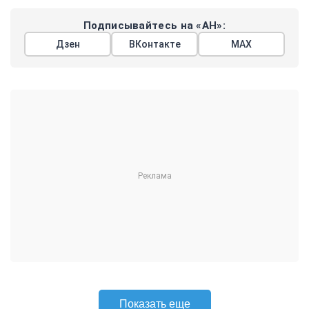
Подписывайтесь на «АН»:
Дзен
ВКонтакте
МАХ
Показать еще
АРГУМЕНТЫ
НЕДЕЛИ
© 2026
Все права защищены
+7 (495) 981-68-36
anonline@argumenti.ru
ПОЛИТИКА
ЭКОНОМИКА
В МИРЕ
ОБЩЕСТВО
ШОУБИЗ
СПОРТ
ЗДОРОВЬЕ