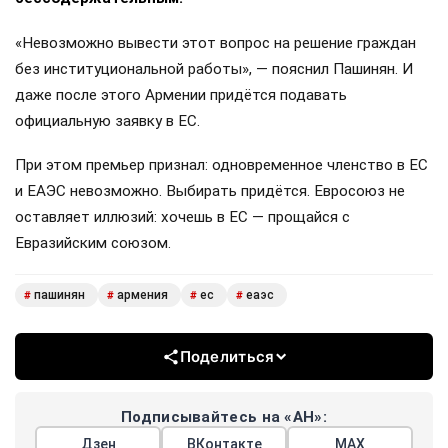
«Невозможно вывести этот вопрос на решение граждан
без институциональной работы», — пояснил Пашинян. И
даже после этого Армении придётся подавать
официальную заявку в ЕС.
При этом премьер признал: одновременное членство в ЕС
и ЕАЭС невозможно. Выбирать придётся. Евросоюз не
оставляет иллюзий: хочешь в ЕС — прощайся с
Евразийским союзом.
пашинян
армения
ес
еаэс
#
#
#
#
Поделиться
Подписывайтесь на «АН»:
Дзен
ВКонтакте
МАХ