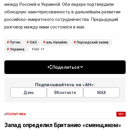
между Россией и Украиной. Оба лидера подтвердили
обоюдную заинтересованность в дальнейшем развитии
российско-эмиратского сотрудничества. Предыдущий
разговор между ними состоялся в мае.
Путин
ОАЭ
аль Нахайян
Персидский залив
#
#
#
#
Украина
#
ЕЩЕ +3
Поделиться
Подписывайтесь на «АН»:
Дзен
ВКонтакте
МАХ
//
ПОЛИТИКА
13+
Запад определил Британию «сменщиком»