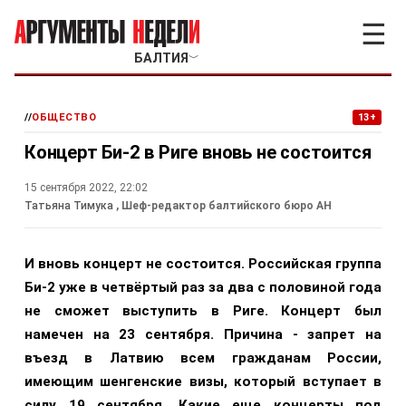
☰
БАЛТИЯ
﹀
//
ОБЩЕСТВО
13+
Концерт Би-2 в Риге вновь не состоится
15 сентября 2022, 22:02
Татьяна Тимука
, Шеф-редактор балтийского бюро АН
И вновь концерт не состоится. Российская группа
Би-2 уже в четвёртый раз за два с половиной года
не сможет выступить в Риге. Концерт был
намечен на 23 сентября. Причина - запрет на
въезд в Латвию всем гражданам России,
имеющим шенгенские визы, который вступает в
силу 19 сентября. Какие еще концерты под