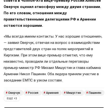
совета в Чолпон-Ата вице-премьер России Алексей
Оверчук оценил атмосферу между двумя странами.
По его словам, отношения между
правительственными делегациями РФ и Армении
остаются хорошими.
«Мы всегда имеем контакты. У нас хорошие отношения»,
— заявил Оверчук, отвечая на вопрос о взаимодействии
представителей двух стран на полях мероприятий в
Киргизии. При этом вице-премьер отметил, что ему
неизвестно, проводили ли отдельные переговоры
премьер-министр РФ Михаил Мишустин и глава кабмина
Армении Никол Пашинян. Оба лидера приняли участие в
заседании ЕМПС в узком составе.
Оверчук
Россия
Армения
Мишустин
Пашинян
#
#
#
#
#
ЕЩЕ +3