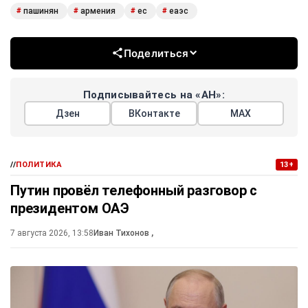
пашинян
армения
ес
еаэс
#
#
#
#
Поделиться
Подписывайтесь на «АН»:
Дзен
ВКонтакте
МАХ
//
ПОЛИТИКА
13+
Путин провёл телефонный разговор с
президентом ОАЭ
7 августа 2026, 13:58
Иван Тихонов
,