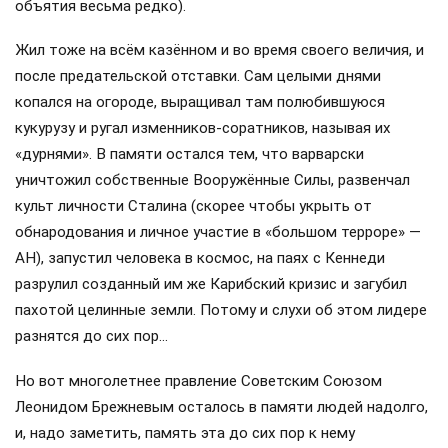
объятия весьма редко).
Жил тоже на всём казённом и во время своего величия, и
после предательской отставки. Сам целыми днями
копался на огороде, выращивал там полюбившуюся
кукурузу и ругал изменников-соратников, называя их
«дурнями». В памяти остался тем, что варварски
уничтожил собственные Вооружённые Силы, развенчал
культ личности Сталина (скорее чтобы укрыть от
обнародования и личное участие в «большом терроре» —
АН), запустил человека в космос, на паях с Кеннеди
разрулил созданный им же Карибский кризис и загубил
пахотой целинные земли. Потому и слухи об этом лидере
разнятся до сих пор…
Но вот многолетнее правление Советским Союзом
Леонидом Брежневым осталось в памяти людей надолго,
и, надо заметить, память эта до сих пор к нему