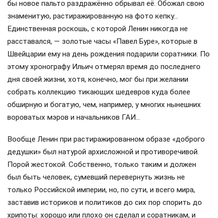
бы новое пальто раздражённо обрывал её. Обожал свою
знаменитую, растиражированную на фото кепку…
Единственная роскошь, с которой Ленин никогда не
расставался, — золотые часы «Павел Буре», которые в
Швейцарии ему на день рождения подарили соратники. По
этому хронографу Ильич отмерял время до последнего
дня своей жизни, хотя, конечно, мог бы при желании
собрать коллекцию тикающих шедевров куда более
обширную и богатую, чем, например, у многих нынешних
вороватых мэров и начальников ГАИ…
Вообще Ленин при растиражированном образе «доброго
дедушки» был натурой архисложной и противоречивой.
Порой жестокой. Собственно, только таким и должен
был быть человек, сумевший перевернуть жизнь не
только Российской империи, но, по сути, и всего мира,
заставив историков и политиков до сих пор спорить до
хрипоты: хорошо или плохо он сделал и соратникам, и