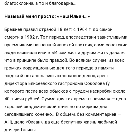
благосклонна, а то и благодарна…
Называй меня просто: «Наш Ильич…»
Брежнев правил страной 18 лет: с 1964 г. до самой
смерти в 1982 г. Тот период, впоследствии завистливыми
преемниками названный «эпохой застоя», сами советские
люди называли иначе: «И сам жил, и другим жить давал»,
что в принципе было правдой. Во всяком случае, из всех
громких коррупционных дел того периода в памяти
людской осталось лишь «хлопковое дело», арест
директора Елисеевского гастронома Соколова (у
которого после всех обысков с трудом наскребли около
40 тысяч рублей. Сумма для тех времён значимая — цена
хорошей академической дачи, но по меркам дня
сегодняшнего конечно… В общем, без комментариев —
АН), дело «Океан», да ещё беспутная жизнь любимой
дочери Галины.