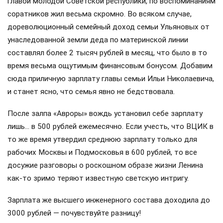
главой молодой Советской республики, по воспоминаниям
соратников жил весьма скромно. Во всяком случае,
дореволюционный семейный доход семьи Ульяновых от
унаследованной земли деда по материнской линии
составлял более 2 тысяч рублей в месяц, что было в то
время весьма ощутимым финансовым бонусом. Добавим
сюда приличную зарплату главы семьи Ильи Николаевича,
и станет ясно, что семья явно не бедствовала.
После залпа «Авроры» вождь установил себе зарплату
лишь… в 500 рублей ежемесячно. Если учесть, что ВЦИК в
то же время утвердил среднюю зарплату только для
рабочих Москвы и Подмосковья в 600 рублей, то все
досужие разговоры о роскошном образе жизни Ленина
как-то зримо теряют известную светскую интригу.
Зарплата же высшего инженерного состава доходила до
3000 рублей — почувствуйте разницу!