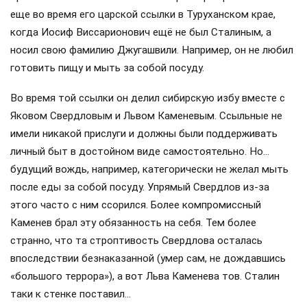
еще во время его царской ссылки в Туруханском крае,
когда Иосиф Виссарионович ещё не был Сталиным, а
носил свою фамилию Джугашвили. Например, он не любил
готовить пищу и мыть за собой посуду.
Во время той ссылки он делил сибирскую избу вместе с
Яковом Свердловым и Львом Каменевым. Ссыльные не
имели никакой прислуги и должны были поддерживать
личный быт в достойном виде самостоятельно. Но…
будущий вождь, например, категорически не желал мыть
после еды за собой посуду. Упрямый Свердлов из-за
этого часто с ним ссорился. Более компромиссный
Каменев брал эту обязанность на себя. Тем более
странно, что та строптивость Свердлова осталась
впоследствии безнаказанной (умер сам, не дождавшись
«большого террора»), а вот Льва Каменева тов. Сталин
таки к стенке поставил…