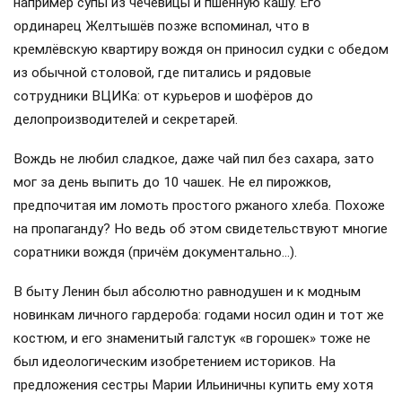
например супы из чечевицы и пшённую кашу. Его
ординарец Желтышёв позже вспоминал, что в
кремлёвскую квартиру вождя он приносил судки с обедом
из обычной столовой, где питались и рядовые
сотрудники ВЦИКа: от курьеров и шофёров до
делопроизводителей и секретарей.
Вождь не любил сладкое, даже чай пил без сахара, зато
мог за день выпить до 10 чашек. Не ел пирожков,
предпочитая им ломоть простого ржаного хлеба. Похоже
на пропаганду? Но ведь об этом свидетельствуют многие
соратники вождя (причём документально…).
В быту Ленин был абсолютно равнодушен и к модным
новинкам личного гардероба: годами носил один и тот же
костюм, и его знаменитый галстук «в горошек» тоже не
был идеологическим изобретением историков. На
предложения сестры Марии Ильиничны купить ему хотя