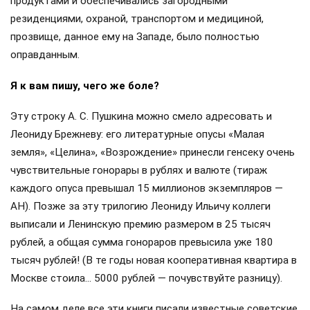
продуктами и обеспечивались загородными
резиденциями, охраной, транспортом и медициной,
прозвище, данное ему на Западе, было полностью
оправданным.
Я к вам пишу, чего же боле?
Эту строку А. С. Пушкина можно смело адресовать и
Леониду Брежневу: его литературные опусы «Малая
земля», «Целина», «Возрождение» принесли генсеку очень
чувствительные гонорары в рублях и валюте (тираж
каждого опуса превышал 15 миллионов экземпляров —
АН). Позже за эту трилогию Леониду Ильичу коллеги
выписали и Ленинскую премию размером в 25 тысяч
рублей, а общая сумма гонораров превысила уже 180
тысяч рублей! (В те годы новая кооперативная квартира в
Москве стоила… 5000 рублей — почувствуйте разницу).
На самом деле все эти книги писали известные советские