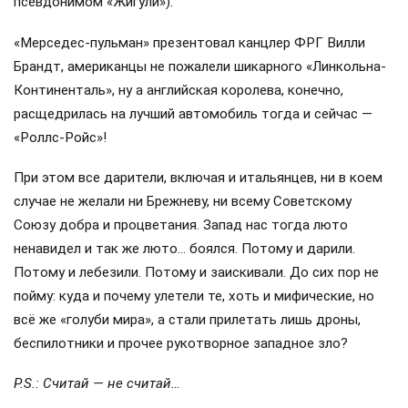
псевдонимом «Жигули»).
«Мерседес-пульман» презентовал канцлер ФРГ Вилли
Брандт, американцы не пожалели шикарного «Линкольна-
Континенталь», ну а английская королева, конечно,
расщедрилась на лучший автомобиль тогда и сейчас —
«Роллс-Ройс»!
При этом все дарители, включая и итальянцев, ни в коем
случае не желали ни Брежневу, ни всему Советскому
Союзу добра и процветания. Запад нас тогда люто
ненавидел и так же люто… боялся. Потому и дарили.
Потому и лебезили. Потому и заискивали. До сих пор не
пойму: куда и почему улетели те, хоть и мифические, но
всё же «голуби мира», а стали прилетать лишь дроны,
беспилотники и прочее рукотворное западное зло?
P.S.: Считай — не считай…