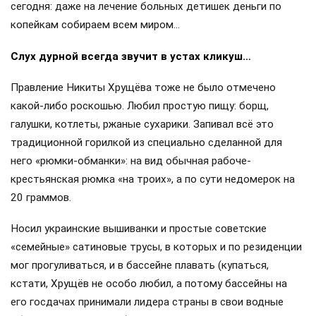
сегодня: даже на лечение больных детишек деньги по
копейкам собираем всем миром…
Слух дурной всегда звучит в устах кликуш…
Правление Никиты Хрущёва тоже не было отмечено
какой-либо роскошью. Любил простую пищу: борщ,
галушки, котлеты, ржаные сухарики. Запивал всё это
традиционной горилкой из специально сделанной для
него «рюмки-обманки»: на вид обычная рабоче-
крестьянская рюмка «на троих», а по сути недомерок на
20 граммов.
Носил украинские вышиванки и простые советские
«семейные» сатиновые трусы, в которых и по резиденции
мог прогуливаться, и в бассейне плавать (купаться,
кстати, Хрущёв не особо любил, а потому бассейны на
его госдачах принимали лидера страны в свои водные