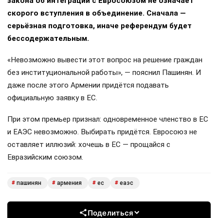
закона об интеграции с Евросоюзом не означает
скорого вступления в объединение. Сначала —
серьёзная подготовка, иначе референдум будет
бессодержательным.
«Невозможно вывести этот вопрос на решение граждан
без институциональной работы», — пояснил Пашинян. И
даже после этого Армении придётся подавать
официальную заявку в ЕС.
При этом премьер признал: одновременное членство в ЕС
и ЕАЭС невозможно. Выбирать придётся. Евросоюз не
оставляет иллюзий: хочешь в ЕС — прощайся с
Евразийским союзом.
пашинян
армения
ес
еаэс
#
#
#
#
Поделиться