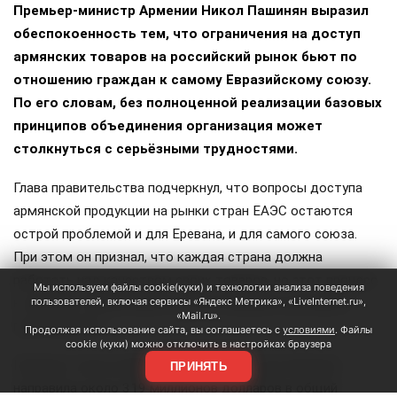
Премьер-министр Армении Никол Пашинян выразил
обеспокоенность тем, что ограничения на доступ
армянских товаров на российский рынок бьют по
отношению граждан к самому Евразийскому союзу.
По его словам, без полноценной реализации базовых
принципов объединения организация может
столкнуться с серьёзными трудностями.
Глава правительства подчеркнул, что вопросы доступа
армянской продукции на рынки стран ЕАЭС остаются
острой проблемой и для Еревана, и для самого союза.
При этом он признал, что каждая страна должна
работать над качеством своих товаров, но этот процесс
Мы используем файлы cookie(куки) и технологии анализа поведения
пользователей, включая сервисы «Яндекс Метрика», «LiveInternet.ru»,
не должен сопровождаться негативными оценками и
«Mail.ru».
политизацией.
Продолжая использование сайта, вы соглашаетесь с
условиями
. Файлы
cookie (куки) можно отключить в настройках браузера
Пашинян также привёл цифры: в 2025 году Армения
ПРИНЯТЬ
направила около 319 миллионов долларов в общий