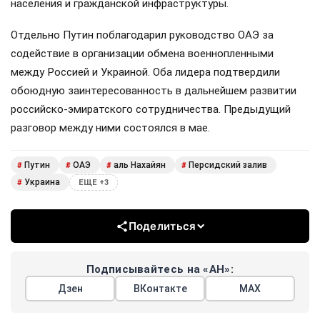
населения и гражданской инфраструктуры.
Отдельно Путин поблагодарил руководство ОАЭ за
содействие в организации обмена военнопленными
между Россией и Украиной. Оба лидера подтвердили
обоюдную заинтересованность в дальнейшем развитии
российско-эмиратского сотрудничества. Предыдущий
разговор между ними состоялся в мае.
Путин
ОАЭ
аль Нахайян
Персидский залив
#
#
#
#
Украина
#
ЕЩЕ +3
Поделиться
Подписывайтесь на «АН»:
Дзен
ВКонтакте
МАХ