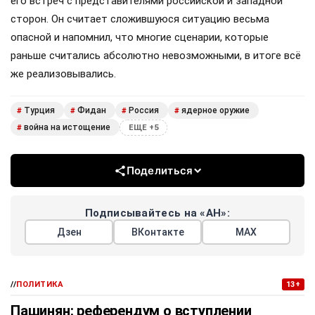
его встреч с представителями российской и западной
сторон. Он считает сложившуюся ситуацию весьма
опасной и напомнил, что многие сценарии, которые
раньше считались абсолютно невозможными, в итоге всё
же реализовывались.
Турция
Фидан
Россия
ядерное оружие
#
#
#
#
война на истощение
#
ЕЩЕ +5
Поделиться
Подписывайтесь на «АН»:
Дзен
ВКонтакте
МАХ
//
ПОЛИТИКА
13+
Пашинян: референдум о вступлении