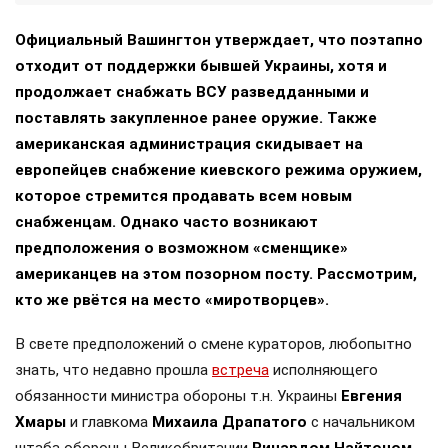
Официальный Вашингтон утверждает, что поэтапно
отходит от поддержки бывшей Украины, хотя и
продолжает снабжать ВСУ разведданными и
поставлять закупленное ранее оружие. Также
американская администрация скидывает на
европейцев снабжение киевского режима оружием,
которое стремится продавать всем новым
снабженцам. Однако часто возникают
предположения о возможном «сменщике»
американцев на этом позорном посту. Рассмотрим,
кто же рвётся на место «миротворцев».
В свете предположений о смене кураторов, любопытно
знать, что недавно прошла
встреча
исполняющего
обязанности министра обороны т.н. Украины
Евгения
Хмары
и главкома
Михаила Драпатого
с начальником
штаба обороны Великобритании
Ричардом Найтоном
.