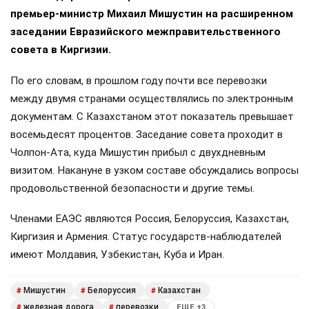
премьер-министр Михаил Мишустин на расширенном
заседании Евразийского межправительственного
совета в Киргизии.
По его словам, в прошлом году почти все перевозки
между двумя странами осуществлялись по электронным
документам. С Казахстаном этот показатель превышает
восемьдесят процентов. Заседание совета проходит в
Чолпон-Ата, куда Мишустин прибыл с двухдневным
визитом. Накануне в узком составе обсуждались вопросы
продовольственной безопасности и другие темы.
Членами ЕАЭС являются Россия, Белоруссия, Казахстан,
Киргизия и Армения. Статус государств-наблюдателей
имеют Молдавия, Узбекистан, Куба и Иран.
Мишустин
Белоруссия
Казахстан
#
#
#
железная дорога
перевозки
#
#
ЕЩЕ +3