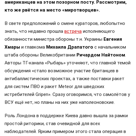
американцев на этом позорном посту. Рассмотрим,
кто же рвётся на место «миротворцев».
В свете предположений о смене кураторов, любопытно
знать, что недавно прошла
встреча
исполняющего
обязанности министра обороны т.н. Украины
Евгения
Хмары
и главкома
Михаила Драпатого
с начальником
штаба обороны Великобритании
Ричардом Найтоном
.
Авторы ТГ-канала «Рыбарь» уточняют, что главной темой
обсуждения «стало возможное участие британцев в
антибаллистических проектах, а также поставки ракет
для систем ПВО и ракет Meteor для шведских
истребителей Gripen». Сразу оговоримся, что самолётов у
ВСУ ещё нет, но планы на них уже наполеоновские.
Роль Лондона в поддержке Киева давно вышла за рамки
простой риторики, став очевидной для всех
наблюдателей. Ярким примером этого стала операция в