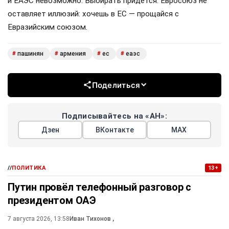
и ЕАЭС невозможно. Выбирать придётся. Евросоюз не
оставляет иллюзий: хочешь в ЕС — прощайся с
Евразийским союзом.
пашинян
армения
ес
еаэс
#
#
#
#
Поделиться
Подписывайтесь на «АН»:
Дзен
ВКонтакте
МАХ
//
ПОЛИТИКА
13+
Путин провёл телефонный разговор с
президентом ОАЭ
7 августа 2026, 13:58
Иван Тихонов
,