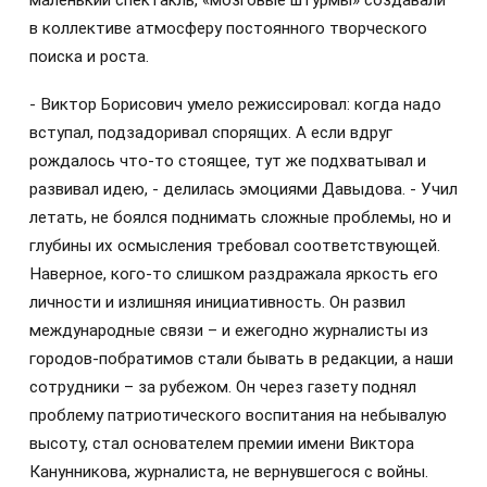
маленький спектакль, «мозговые штурмы» создавали
в коллективе атмосферу постоянного творческого
поиска и роста.
- Виктор Борисович умело режиссировал: когда надо
вступал, подзадоривал спорящих. А если вдруг
рождалось что-то стоящее, тут же подхватывал и
развивал идею, - делилась эмоциями Давыдова. - Учил
летать, не боялся поднимать сложные проблемы, но и
глубины их осмысления требовал соответствующей.
Наверное, кого-то слишком раздражала яркость его
личности и излишняя инициативность. Он развил
международные связи – и ежегодно журналисты из
городов-побратимов стали бывать в редакции, а наши
сотрудники – за рубежом. Он через газету поднял
проблему патриотического воспитания на небывалую
высоту, стал основателем премии имени Виктора
Канунникова, журналиста, не вернувшегося с войны.