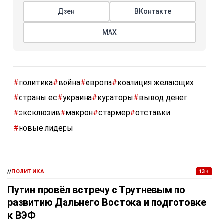
Дзен
ВКонтакте
МАХ
#
политика
#
война
#
европа
#
коалиция желающих
#
страны ес
#
украина
#
кураторы
#
вывод денег
#
эксклюзив
#
макрон
#
стармер
#
отставки
#
новые лидеры
//
ПОЛИТИКА
13+
Путин провёл встречу с Трутневым по
развитию Дальнего Востока и подготовке
к ВЭФ