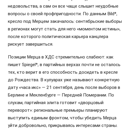
недовольства, а сам он все чаще слышит неудобные
вопросы о своей профпригодности. По данным Bild*,
кресло под Мерцем закачалось: сентябрьские выборы
в регионах могут стать для него «моментом истины»,
после которого политическая карьера канцлера
рискует завершиться.
Позиции Мерца в ХДС стремительно слабеют: как
пишет Spiegel*, в партийных верхах почти не осталось
тех, кто верит в его способность досидеть в кресле
до Рождества. В кулуарах уже называют конкретную
дату «часа икс» — 21 сентября, день после выборов в
Берлине и Мекленбурге — Передней Померании. По
слухам, партийная элита готовит «дворцовый
переворот»: региональные премьеры планируют
выступить единым фронтом, чтобы убедить Мерца
уйти добровольно, прикрываясь интересами страны.