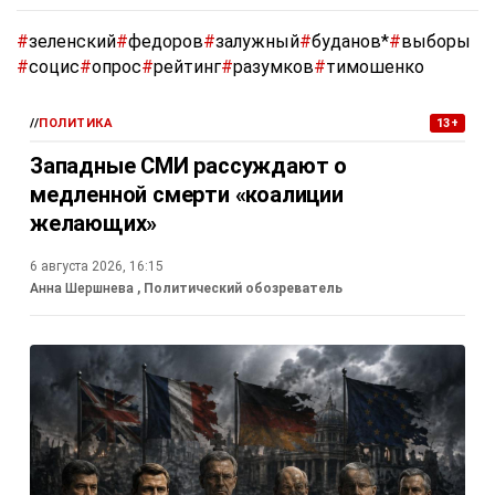
#
зеленский
#
федоров
#
залужный
#
буданов*
#
выборы
#
социс
#
опрос
#
рейтинг
#
разумков
#
тимошенко
//
ПОЛИТИКА
13+
Западные СМИ рассуждают о
медленной смерти «коалиции
желающих»
6 августа 2026, 16:15
Анна Шершнева
, Политический обозреватель