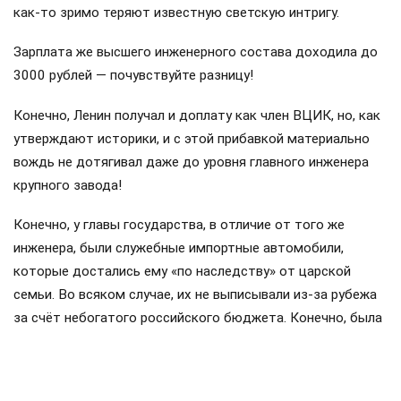
как-то зримо теряют известную светскую интригу.
Зарплата же высшего инженерного состава доходила до
3000 рублей — почувствуйте разницу!
Конечно, Ленин получал и доплату как член ВЦИК, но, как
утверждают историки, и с этой прибавкой материально
вождь не дотягивал даже до уровня главного инженера
крупного завода!
Конечно, у главы государства, в отличие от того же
инженера, были служебные импортные автомобили,
которые достались ему «по наследству» от царской
семьи. Во всяком случае, их не выписывали из-за рубежа
за счёт небогатого российского бюджета. Конечно, была
и бесплатная квартира в Кремле, но вот бесплатных
продуктовых наборов, о которых взахлёб рассказывали
перестроечные СМИ, увы, не было: за все продукты на