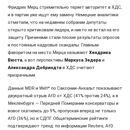
Фридрих Мерц стремительно теряет авторитет в ХДС,
и в партии уже ищут ему замену. Немецкие аналитики
отметили, что на недавнем собрании депутаты
открыто критиковали лидера, и никто не встал на его
защиту. Причинами стали плохие результаты опросов
и постоянные кадровые скандалы. Главным
фаворитом на место Мерца называют
Хендрика
Вюста
, а вот перспективы
Маркуса Зедера
и
Александра Добриндта
в ХДС считают
призрачными.
Данные MDR и Welt* по Саксонии-Анхальт показывают
двукратный отрыв AfD от ХДС (41% против 24%), а в
Мекленбурге — Передней Померании консерваторы и
вовсе скатились до 9%, пропуская вперед не только
AfD (36%), но и СДПГ. Общегерманские рейтинги
подтверждают тренд: по информации Reuters, AfD