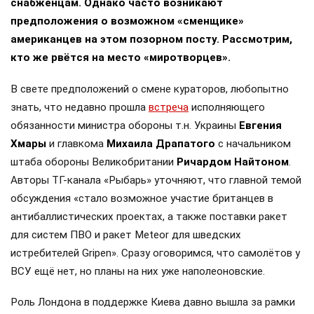
снабженцам. Однако часто возникают
предположения о возможном «сменщике»
американцев на этом позорном посту. Рассмотрим,
кто же рвётся на место «миротворцев».
В свете предположений о смене кураторов, любопытно
знать, что недавно прошла
встреча
исполняющего
обязанности министра обороны т.н. Украины
Евгения
Хмары
и главкома
Михаила Драпатого
с начальником
штаба обороны Великобритании
Ричардом Найтоном
.
Авторы ТГ-канала «Рыбарь» уточняют, что главной темой
обсуждения «стало возможное участие британцев в
антибаллистических проектах, а также поставки ракет
для систем ПВО и ракет Meteor для шведских
истребителей Gripen». Сразу оговоримся, что самолётов у
ВСУ ещё нет, но планы на них уже наполеоновские.
Роль Лондона в поддержке Киева давно вышла за рамки