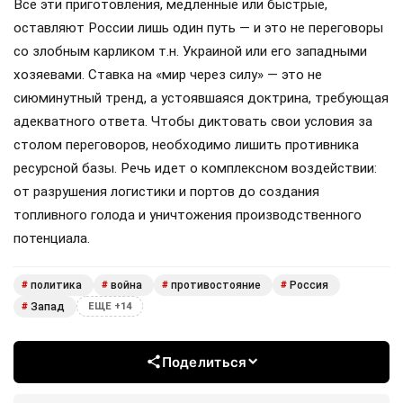
Все эти приготовления, медленные или быстрые,
оставляют России лишь один путь — и это не переговоры
со злобным карликом т.н. Украиной или его западными
хозяевами. Ставка на «мир через силу» — это не
сиюминутный тренд, а устоявшаяся доктрина, требующая
адекватного ответа. Чтобы диктовать свои условия за
столом переговоров, необходимо лишить противника
ресурсной базы. Речь идет о комплексном воздействии:
от разрушения логистики и портов до создания
топливного голода и уничтожения производственного
потенциала.
политика
война
противостояние
Россия
#
#
#
#
Запад
#
ЕЩЕ +14
Поделиться