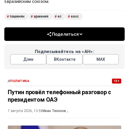
Евразийским союзом.
пашинян
армения
ес
еаэс
#
#
#
#
Поделиться
Подписывайтесь на «АН»:
Дзен
ВКонтакте
МАХ
//
ПОЛИТИКА
13+
Путин провёл телефонный разговор с
президентом ОАЭ
7 августа 2026, 13:58
Иван Тихонов
,