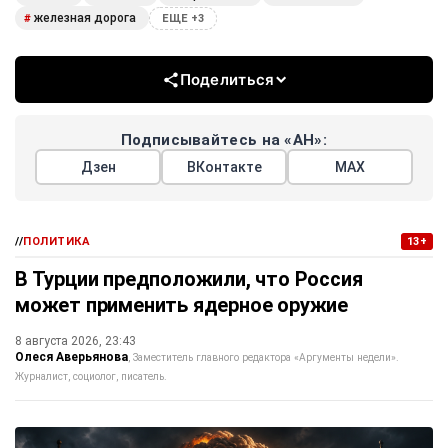
железная дорога
#
ЕЩЕ +3
Поделиться
Подписывайтесь на «АН»:
Дзен
ВКонтакте
МАХ
//
ПОЛИТИКА
13+
В Турции предположили, что Россия
может применить ядерное оружие
8 августа 2026, 23:43
Олеся Аверьянова
Заместитель главного редактора «Аргументы недели».
Журналист, социолог, писатель.