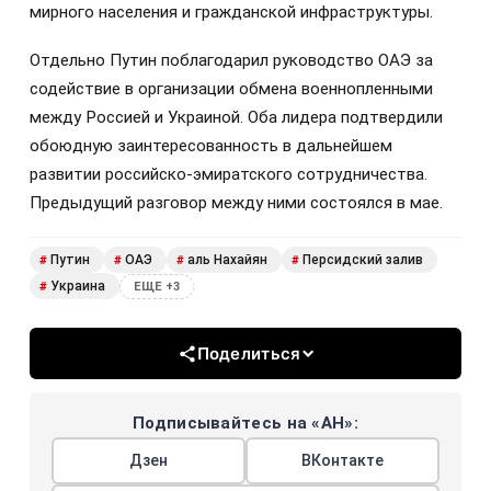
мирного населения и гражданской инфраструктуры.
Отдельно Путин поблагодарил руководство ОАЭ за
содействие в организации обмена военнопленными
между Россией и Украиной. Оба лидера подтвердили
обоюдную заинтересованность в дальнейшем
развитии российско-эмиратского сотрудничества.
Предыдущий разговор между ними состоялся в мае.
Путин
ОАЭ
аль Нахайян
Персидский залив
#
#
#
#
Украина
#
ЕЩЕ +3
Поделиться
Подписывайтесь на «АН»:
Дзен
ВКонтакте