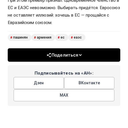
При этом премьер признал: одновременное членство в
ЕС и ЕАЭС невозможно. Выбирать придётся. Евросоюз
не оставляет иллюзий: хочешь в ЕС — прощайся с
Евразийским союзом.
пашинян
армения
ес
еаэс
#
#
#
#
Поделиться
Подписывайтесь на «АН»:
Дзен
ВКонтакте
МАХ