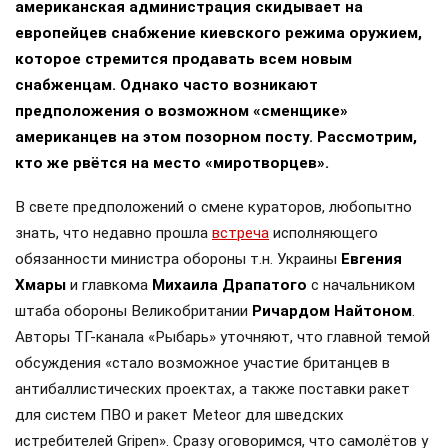
американская администрация скидывает на
европейцев снабжение киевского режима оружием,
которое стремится продавать всем новым
снабженцам. Однако часто возникают
предположения о возможном «сменщике»
американцев на этом позорном посту. Рассмотрим,
кто же рвётся на место «миротворцев».
В свете предположений о смене кураторов, любопытно
знать, что недавно прошла
встреча
исполняющего
обязанности министра обороны т.н. Украины
Евгения
Хмары
и главкома
Михаила Драпатого
с начальником
штаба обороны Великобритании
Ричардом Найтоном
.
Авторы ТГ-канала «Рыбарь» уточняют, что главной темой
обсуждения «стало возможное участие британцев в
антибаллистических проектах, а также поставки ракет
для систем ПВО и ракет Meteor для шведских
истребителей Gripen». Сразу оговоримся, что самолётов у