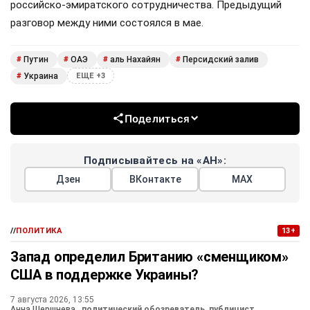
российско-эмиратского сотрудничества. Предыдущий
разговор между ними состоялся в мае.
Путин
ОАЭ
аль Нахайян
Персидский залив
#
#
#
#
Украина
#
ЕЩЕ +3
Поделиться
Подписывайтесь на «АН»:
Дзен
ВКонтакте
МАХ
//
ПОЛИТИКА
13+
Запад определил Британию «сменщиком»
США в поддержке Украины?
7 августа 2026, 13:55
Анна Шершнева
, политический обозреватель, публицист