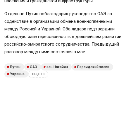
населения и гражданской инфраструктуры.
Отдельно Путин поблагодарил руководство ОАЭ за
содействие в организации обмена военнопленными
между Россией и Украиной. Оба лидера подтвердили
обоюдную заинтересованность в дальнейшем развитии
российско-эмиратского сотрудничества. Предыдущий
разговор между ними состоялся в мае.
Путин
ОАЭ
аль Нахайян
Персидский залив
#
#
#
#
Украина
#
ЕЩЕ +3
Поделиться
Подписывайтесь на «АН»:
Дзен
ВКонтакте
МАХ