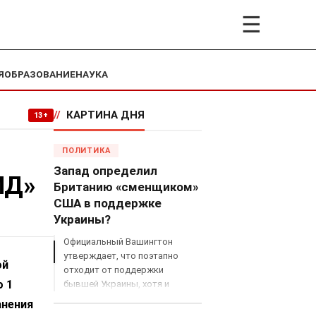
☰
Я
ОБРАЗОВАНИЕ
НАУКА
//
КАРТИНА ДНЯ
13+
ПОЛИТИКА
Запад определил
ИД»
Британию «сменщиком»
США в поддержке
Украины?
Официальный Вашингтон
утверждает, что поэтапно
ой
отходит от поддержки
о 1
бывшей Украины, хотя и
продолжает снабжать ВСУ
анения
разведданными и поставлять