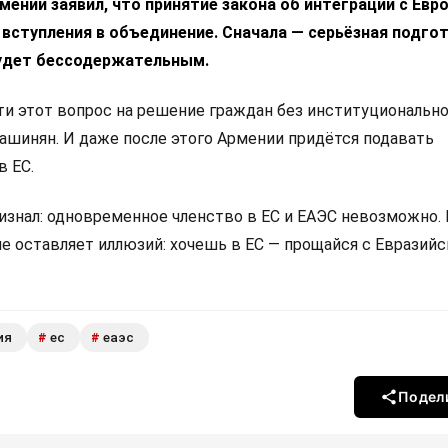
ении заявил, что принятие закона об интеграции с Ев
 вступления в объединение. Сначала — серьёзная подгот
удет бессодержательным.
 этот вопрос на решение граждан без институциональн
Пашинян. И даже после этого Армении придётся подавать
в ЕС.
изнал: одновременное членство в ЕС и ЕАЭС невозможно.
не оставляет иллюзий: хочешь в ЕС — прощайся с Евразий
ия
ес
еаэс
#
#
Подел