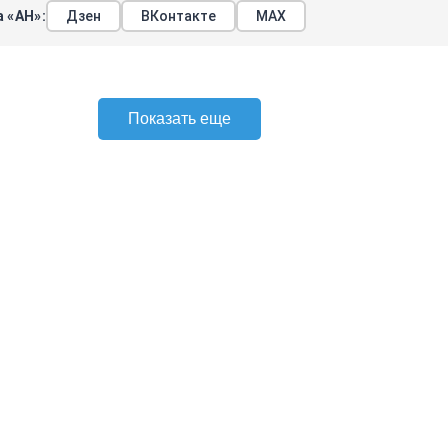
 «АН»:
Дзен
ВКонтакте
МАХ
Показать еще