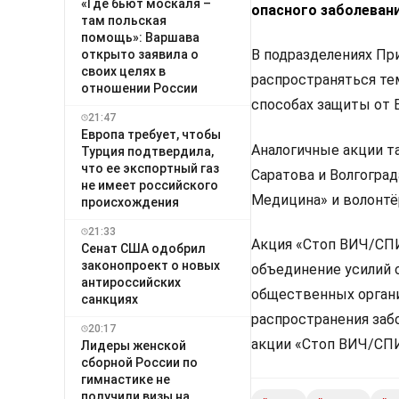
«Где бьют москаля –
опасного заболевани
там польская
помощь»: Варшава
В подразделениях Пр
открыто заявила о
своих целях в
распространяться те
отношении России
способах защиты от
21:47
Европа требует, чтобы
Аналогичные акции т
Турция подтвердила,
что ее экспортный газ
Саратова и Волгогра
не имеет российского
Медицина» и волонтё
происхождения
21:33
Акция «Стоп ВИЧ/СПИ
Сенат США одобрил
законопроект о новых
объединение усилий 
антироссийских
общественных органи
санкциях
распространения заб
20:17
акции «Стоп ВИЧ/СПИ
Лидеры женской
сборной России по
гимнастике не
получили визы на