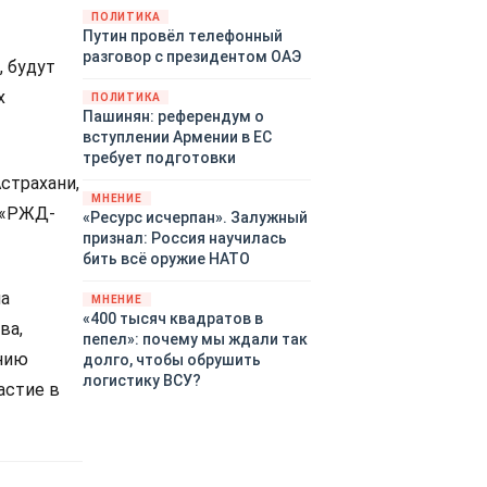
закупленное ранее оружие.
ПОЛИТИКА
Путин провёл телефонный
Также американская
разговор с президентом ОАЭ
администрация скидывает на
 будут
европейцев снабжение
х
ПОЛИТИКА
киевского режима оружием,
Пашинян: референдум о
которое стремится продавать
вступлении Армении в ЕС
всем новым снабженцам.
требует подготовки
Однако часто возникают
страхани,
предположения о возможном
МНЕНИЕ
 «РЖД-
«сменщике» американцев на
«Ресурс исчерпан». Залужный
этом позорном посту.
признал: Россия научилась
Рассмотрим, кто же рвётся на
бить всё оружие НАТО
место «миротворцев».
на
МНЕНИЕ
«400 тысяч квадратов в
ва,
пепел»: почему мы ждали так
ению
долго, чтобы обрушить
логистику ВСУ?
астие в