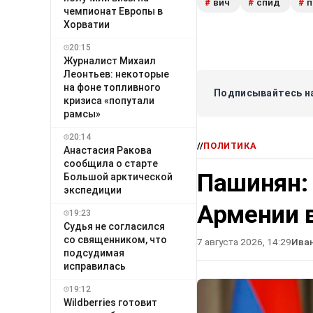
вич
спид
п
#
#
#
чемпионат Европы в
Хорватии
20:15
Журналист Михаил
Леонтьев: некоторые
на фоне топливного
Подписывайтесь на
кризиса «попутали
рамсы»
20:14
//
ПОЛИТИКА
Анастасия Ракова
сообщила о старте
Пашинян:
Большой арктической
экспедиции
Армении в
19:23
Судья не согласился
со священником, что
7 августа 2026, 14:29
Ива
подсудимая
исправилась
19:12
Wildberries готовит