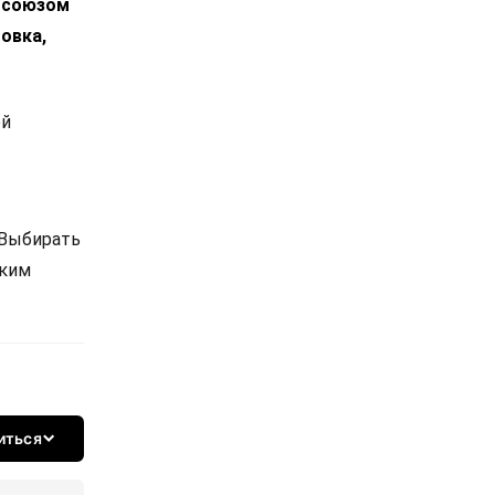
росоюзом
овка,
ой
 Выбирать
ским
иться