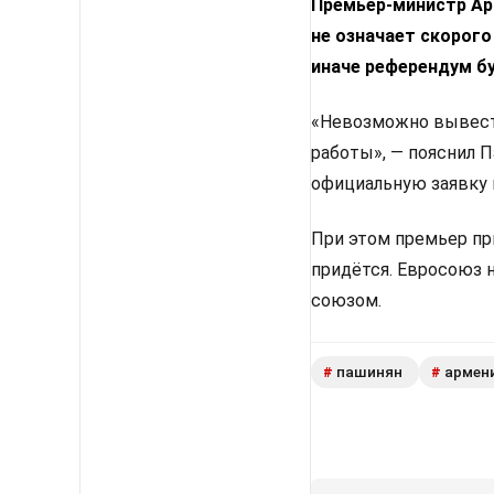
Премьер-министр Арм
не означает скорого
иначе референдум б
«Невозможно вывести
работы», — пояснил 
официальную заявку 
При этом премьер пр
придётся. Евросоюз 
союзом.
пашинян
армен
#
#