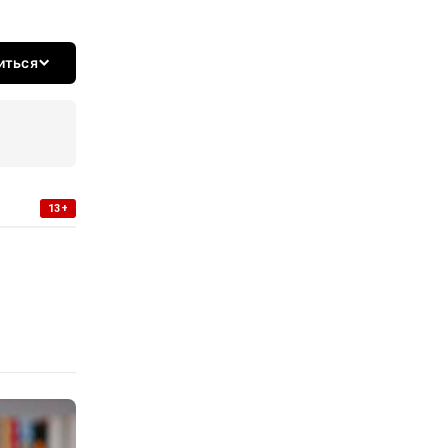
иться
13+