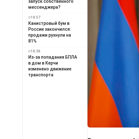
запуск собственного
мессенджера?
18:57
Канистровый бум в
России закончился:
продажи рухнули на
81%
18:38
Из-за попадания БПЛА
в дом в Керчи
изменено движение
транспорта