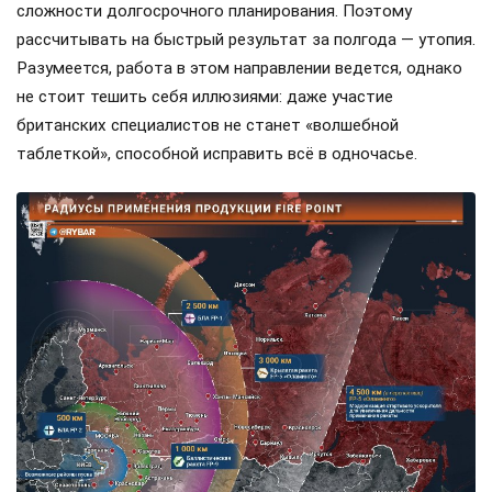
высокотехнологичный цикл, который невозможно
ускорить по щелчку пальцев, ведь здесь важна каждая
деталь и каждый этап производства.
Любой, кто следит за рынком вооружений, не мог не
заметить странную закономерность: контракты
Пентагона на поставку зенитных управляемых ракет ЗУР
всегда отличаются скромными партиями, которые
растягиваются на долгие годы.
Причины кроются в нехватке мощностей, дороговизне и
сложности долгосрочного планирования. Поэтому
рассчитывать на быстрый результат за полгода — утопия.
Разумеется, работа в этом направлении ведется, однако
не стоит тешить себя иллюзиями: даже участие
британских специалистов не станет «волшебной
таблеткой», способной исправить всё в одночасье.