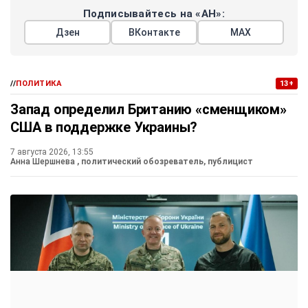
между Россией и Украиной. Оба лидера подтвердили
обоюдную заинтересованность в дальнейшем развитии
российско-эмиратского сотрудничества. Предыдущий
разговор между ними состоялся в мае.
Путин
ОАЭ
аль Нахайян
Персидский залив
#
#
#
#
Украина
#
ЕЩЕ +3
Поделиться
Подписывайтесь на «АН»:
Дзен
ВКонтакте
МАХ
//
ПОЛИТИКА
13+
Запад определил Британию «сменщиком»