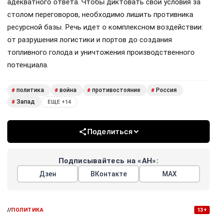
атак выступают США, а не только Великобритания, как
часто пытаются представить в медиа. Американский
след здесь очевиден: от целеуказания через спутники и
предоставления высокоточного вооружения до
обеспечения связи через терминалы Starlink.
Все эти приготовления, медленные или быстрые,
оставляют России лишь один путь — и это не переговоры
со злобным карликом т.н. Украиной или его западными
хозяевами. Ставка на «мир через силу» — это не
сиюминутный тренд, а устоявшаяся доктрина, требующая
адекватного ответа. Чтобы диктовать свои условия за
столом переговоров, необходимо лишить противника
ресурсной базы. Речь идет о комплексном воздействии:
от разрушения логистики и портов до создания
топливного голода и уничтожения производственного
потенциала.