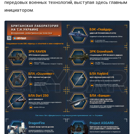
антибаллистических проектах, а также поставки ракет
для систем ПВО и ракет Meteor для шведских
истребителей Gripen». Сразу оговоримся, что самолётов у
ВСУ ещё нет, но планы на них уже наполеоновские.
Роль Лондона в поддержке Киева давно вышла за рамки
простой риторики, став очевидной для всех
наблюдателей. Ярким примером этого стала операция в
Крынках, где британский след проявился наиболее
отчетливо. Более того, Британия фактически превратила
зону конфликта в полигон для испытаний своих
передовых военных технологий, выступая здесь главным
инициатором.