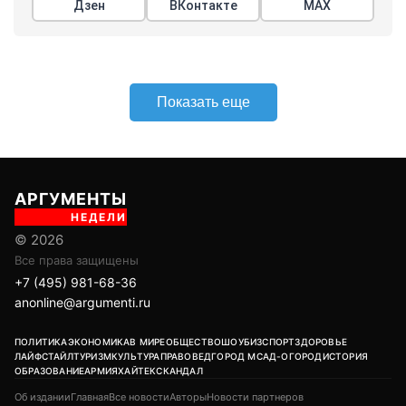
По его словам, в прошлом году почти все перевозки
между двумя странами осуществлялись по электронным
документам. С Казахстаном этот показатель превышает
восемьдесят процентов. Заседание совета проходит в
Чолпон-Ата, куда Мишустин прибыл с двухдневным
визитом. Накануне в узком составе обсуждались вопросы
продовольственной безопасности и другие темы.
Членами ЕАЭС являются Россия, Белоруссия, Казахстан,
Киргизия и Армения. Статус государств-наблюдателей
имеют Молдавия, Узбекистан, Куба и Иран.
Мишустин
Белоруссия
Казахстан
#
#
#
железная дорога
перевозки
#
#
ЕЩЕ +3
Поделиться