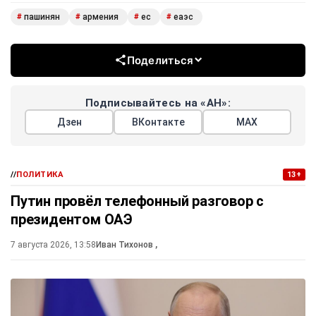
бессодержательным.
«Невозможно вывести этот вопрос на решение граждан
без институциональной работы», — пояснил Пашинян. И
даже после этого Армении придётся подавать
официальную заявку в ЕС.
При этом премьер признал: одновременное членство в ЕС
и ЕАЭС невозможно. Выбирать придётся. Евросоюз не
оставляет иллюзий: хочешь в ЕС — прощайся с
Евразийским союзом.
пашинян
армения
ес
еаэс
#
#
#
#
Поделиться
Подписывайтесь на «АН»: