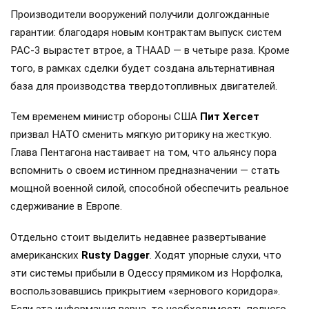
ракетные атаки им становится всё сложнее.
Коммерческий подход к дефициту проявляют… США,
конечно. Пентагон берет курс на ускоренное
перевооружение: ведомство заключило новые
соглашения, призванные расширить выпуск критически
важных компонентов для систем противоракетной
обороны. Как передает РИА «Новости», ссылаясь на
источники в Минобороны США, этот шаг должен
существенно укрепить производственные мощности
страны в ракетной сфере.
Производители вооружений получили долгожданные
гарантии: благодаря новым контрактам выпуск систем
PAC-3 вырастет втрое, а THAAD — в четыре раза. Кроме
того, в рамках сделки будет создана альтернативная
база для производства твердотопливных двигателей.