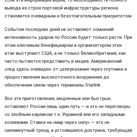
Тем временем министр обороны США
Пит Хегсет
призвал НАТО сменить мягкую риторику на жесткую.
Глава Пентагона настаивает на том, что альянсу пора
вспомнить о своем истинном предназначении — стать
мощной военной силой, способной обеспечить реальное
сдерживание в Европе.
Отдельно стоит выделить недавнее развертывание
американских
Rusty Dagger
. Ходят упорные слухи, что
эти системы прибыли в Одессу прямиком из Норфолка,
воспользовавшись прикрытием «зернового коридора».
Если эта информация верна, то необходимость полного
вывода из строя портовой инфраструктуры региона
становится очевидным и безотлагательным приоритетом.
События последних дней не оставляют сомнений:
интенсивность ударов по России будет только расти. При
этом ключевым бенефициаром и организатором этих