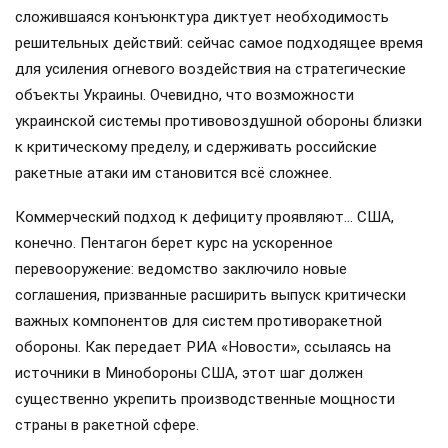
и шведские Saab JAS 39 Gripen «Грифоны» обсуждают так,
будто они уже находятся на аэродроме Васильков под
Киевом.
Сегодня стало известно, что ряд стран Европы
отказались отправить Украине ракеты-перехватчики для
ЗРК Patriot. Информацию передаёт газета The Washington
Post со ссылкой на источники.
Мировой рынок ПВО столкнулся с острым кризисом
поставок ЗУР, и Россия не стала исключением. Однако
сложившаяся конъюнктура диктует необходимость
решительных действий: сейчас самое подходящее время
для усиления огневого воздействия на стратегические
объекты Украины. Очевидно, что возможности
украинской системы противовоздушной обороны близки
к критическому пределу, и сдерживать российские