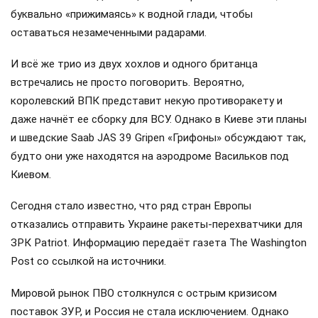
расширено. Сделано это за счёт кооперации с гигантами
вроде Safran, новые ракеты получили современную
«начинку» и системы наведения.
Не стоит переоценивать «Фламинго»: сама по себе эта
ракета — далеко не «чудо-оружие». Она медленная и
вполне может быть сбита современными средствами
ПВО. Опасность кроется в другом: враг использует её как
часть эшелонированной атаки. Сначала в ход идут дроны,
которые «выманивают» огонь ПВО на себя, а затем
«Фламинго» заходят на цель на сверхнизкой высоте,
буквально «прижимаясь» к водной глади, чтобы
оставаться незамеченными радарами.
И всё же трио из двух хохлов и одного британца
встречались не просто поговорить. Вероятно,
королевский ВПК представит некую противоракету и
даже начнёт ее сборку для ВСУ. Однако в Киеве эти планы