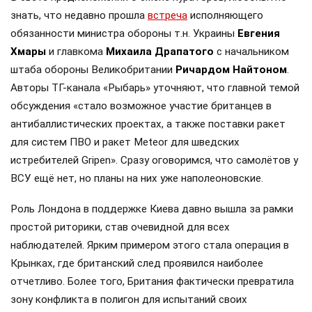
продолжает снабжать ВСУ разведданными и
поставлять закупленное ранее оружие. Также
американская администрация скидывает на
европейцев снабжение киевского режима оружием,
которое стремится продавать всем новым
снабженцам. Однако часто возникают
предположения о возможном «сменщике»
американцев на этом позорном посту. Рассмотрим,
кто же рвётся на место «миротворцев».
В свете предположений о смене кураторов, любопытно
знать, что недавно прошла
встреча
исполняющего
обязанности министра обороны т.н. Украины
Евгения
Хмары
и главкома
Михаила Драпатого
с начальником
штаба обороны Великобритании
Ричардом Найтоном
.
Авторы ТГ-канала «Рыбарь» уточняют, что главной темой
обсуждения «стало возможное участие британцев в