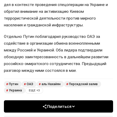
Владимир Путин провёл телефонный разговор с
лидером Объединённых Арабских Эмиратов
Мухаммедом Бен Заидом аль Нахайяном. Беседа, как
сообщили в Кремле, носила дружеский и
конструктивный характер.
Главы государств обстоятельно обсудили текущую
ситуацию в зоне Персидского залива. Российский
президент также проинформировал коллегу о положении
дел в контексте проведения спецоперации на Украине и
обратил внимание на активизацию Киевом
террористической деятельности против мирного
населения и гражданской инфраструктуры.
Отдельно Путин поблагодарил руководство ОАЭ за
содействие в организации обмена военнопленными