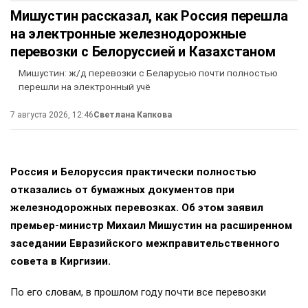
политика
война
противостояние
Россия
#
#
#
#
Запад
#
ЕЩЕ +14
Поделиться
Подписывайтесь на «АН»:
Дзен
ВКонтакте
МАХ
//
ПОЛИТИКА
13+
Мишустин рассказал, как Россия перешла
на электронные железнодорожные
перевозки с Белоруссией и Казахстаном
Мишустин: ж/д перевозки с Беларусью почти полностью
перешли на электронный учё
7 августа 2026, 12:46
Светлана Капкова