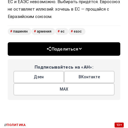
ЕС и ЕАЭС невозможно. Выбирать придётся. Евросоюз
не оставляет иллюзий: хочешь в ЕС — прощайся с
Евразийским союзом.
пашинян
армения
ес
еаэс
#
#
#
#
Поделиться
Подписывайтесь на «АН»:
Дзен
ВКонтакте
МАХ
//
ПОЛИТИКА
13+