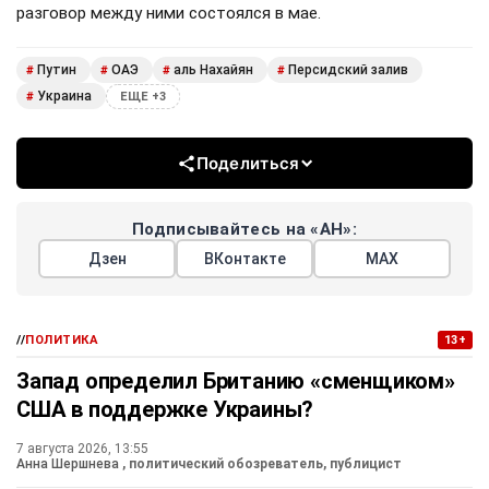
разговор между ними состоялся в мае.
Путин
ОАЭ
аль Нахайян
Персидский залив
#
#
#
#
Украина
#
ЕЩЕ +3
Поделиться
Подписывайтесь на «АН»:
Дзен
ВКонтакте
МАХ
//
ПОЛИТИКА
13+
Запад определил Британию «сменщиком»
США в поддержке Украины?
7 августа 2026, 13:55
Анна Шершнева
, политический обозреватель, публицист