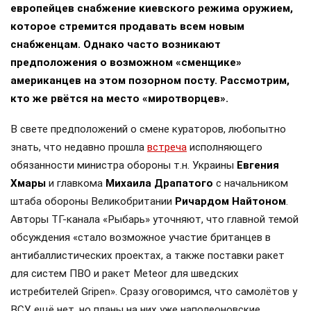
европейцев снабжение киевского режима оружием,
которое стремится продавать всем новым
снабженцам. Однако часто возникают
предположения о возможном «сменщике»
американцев на этом позорном посту. Рассмотрим,
кто же рвётся на место «миротворцев».
В свете предположений о смене кураторов, любопытно
знать, что недавно прошла
встреча
исполняющего
обязанности министра обороны т.н. Украины
Евгения
Хмары
и главкома
Михаила Драпатого
с начальником
штаба обороны Великобритании
Ричардом Найтоном
.
Авторы ТГ-канала «Рыбарь» уточняют, что главной темой
обсуждения «стало возможное участие британцев в
антибаллистических проектах, а также поставки ракет
для систем ПВО и ракет Meteor для шведских
истребителей Gripen». Сразу оговоримся, что самолётов у
ВСУ ещё нет, но планы на них уже наполеоновские.