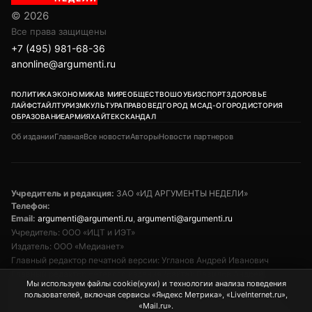
© 2026
Все права защищены
+7 (495) 981-68-36
anonline@argumenti.ru
ПОЛИТИКА
ЭКОНОМИКА
В МИРЕ
ОБЩЕСТВО
ШОУБИЗ
СПОРТ
ЗДОРОВЬЕ
ЛАЙФСТАЙЛ
ТУРИЗМ
КУЛЬТУРА
ПРАВОВЕД
ГОРОД М
САД-ОГОРОД
ИСТОРИЯ
ОБРАЗОВАНИЕ
АРМИЯ
ХАЙТЕК
СКАНДАЛ
Об издании
Главная
Все новости
Авторы
Новости партнеров
Учредитель и редакция:
ЗАО «ИД АРГУМЕНТЫ НЕДЕЛИ»
Телефон:
Email:
argumenti@argumenti.ru
,
argumenti@argumenti.ru
Учредитель: ООО «ИЦТ и ИЭТ»
Издатель: ООО «Медианет»
Главный редактор печатной версии: Угланов Андрей Иванович
Главный редактор сетевого издания (сайта): Вавилов Андрей
Мы используем файлы cookie(куки) и технологии анализа поведения
Александрович
пользователей, включая сервисы «Яндекс Метрика», «LiveInternet.ru»,
Заместитель главного редактора: Аверьянова Олеся Сергеевна
«Mail.ru».