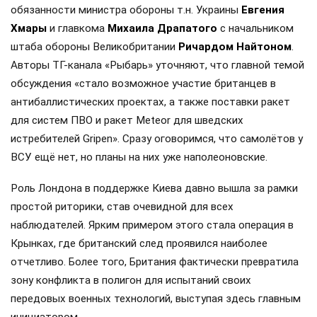
обязанности министра обороны т.н. Украины
Евгения
Хмары
и главкома
Михаила Драпатого
с начальником
штаба обороны Великобритании
Ричардом Найтоном
.
Авторы ТГ-канала «Рыбарь» уточняют, что главной темой
обсуждения «стало возможное участие британцев в
антибаллистических проектах, а также поставки ракет
для систем ПВО и ракет Meteor для шведских
истребителей Gripen». Сразу оговоримся, что самолётов у
ВСУ ещё нет, но планы на них уже наполеоновские.
Роль Лондона в поддержке Киева давно вышла за рамки
простой риторики, став очевидной для всех
наблюдателей. Ярким примером этого стала операция в
Крынках, где британский след проявился наиболее
отчетливо. Более того, Британия фактически превратила
зону конфликта в полигон для испытаний своих
передовых военных технологий, выступая здесь главным