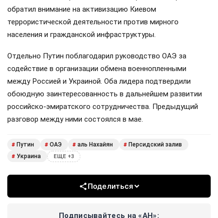
обратил внимание на активизацию Киевом
террористической деятельности против мирного
населения и гражданской инфраструктуры.
Отдельно Путин поблагодарил руководство ОАЭ за
содействие в организации обмена военнопленными
между Россией и Украиной. Оба лидера подтвердили
обоюдную заинтересованность в дальнейшем развитии
российско-эмиратского сотрудничества. Предыдущий
разговор между ними состоялся в мае.
Путин
ОАЭ
аль Нахайян
Персидский залив
#
#
#
#
Украина
#
ЕЩЕ +3
Поделиться
Подписывайтесь на «АН»: