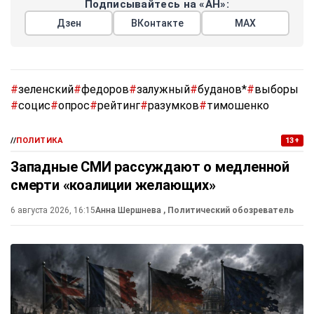
Подписывайтесь на «АН»:
Дзен
ВКонтакте
МАХ
#
зеленский
#
федоров
#
залужный
#
буданов*
#
выборы
#
социс
#
опрос
#
рейтинг
#
разумков
#
тимошенко
//
ПОЛИТИКА
13+
Западные СМИ рассуждают о медленной
смерти «коалиции желающих»
6 августа 2026, 16:15
Анна Шершнева
, Политический обозреватель