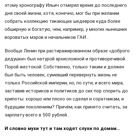
этому хронографу Ильич отмерял время до последнего
дня своей жизни, хотя, конечно, мог бы при желании
собрать коллекцию тикающих шедевров куда более
обширную и богатую, чем, например, у многих нынешних
вороватых мэров и начальников ГАИ…
Вообще Ленин при растиражированном образе «доброго
дедушки» был натурой архисложной и противоречивой.
Порой жестокой. Собственно, только таким и должен
был быть человек, сумевший перевернуть жизнь не
только Российской империи, но, по сути, и всего мира,
заставив историков и политиков до сих пор спорить до
хрипоты: хорошо или плохо он сделал и соратникам, и
будущим поколениям? Причём, как принято считать, за
зарплату всего в 500 рублей…
И словно мухи тут и там ходят слухи по домам…