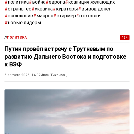
#
политика
#
война
#
европа
#
коалиция желающих
#
страны ес
#
украина
#
кураторы
#
вывод денег
#
эксклюзив
#
макрон
#
стармер
#
отставки
#
новые лидеры
//
ПОЛИТИКА
13+
Путин провёл встречу с Трутневым по
развитию Дальнего Востока и подготовке
к ВЭФ
6 августа 2026, 14:32
Иван Тихонов
,