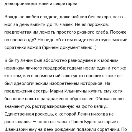
делопроизводителей и секретарей.
Вождь не любил сладкое, даже чай пил без сахара, зато
мог за день выпить до 10 чашек. Не ел пирожков,
предпочитая им ломоть простого ржаного хлеба. Похоже
на пропаганду? Но ведь об этом свидетельствуют многие
соратники вождя (причём документально…).
В быту Ленин был абсолютно равнодушен и к модным
новинкам личного гардероба: годами носил один и тот же
костюм, и его знаменитый галстук «в горошек» тоже не
был идеологическим изобретением историков. На
предложения сестры Марии Ильиничны купить ему хотя
бы новое пальто раздражённо обрывал её. Обожал свою
знаменитую, растиражированную на фото кепку…
Единственная роскошь, с которой Ленин никогда не
расставался, — золотые часы «Павел Буре», которые в
Швейцарии ему на день рождения подарили соратники. По