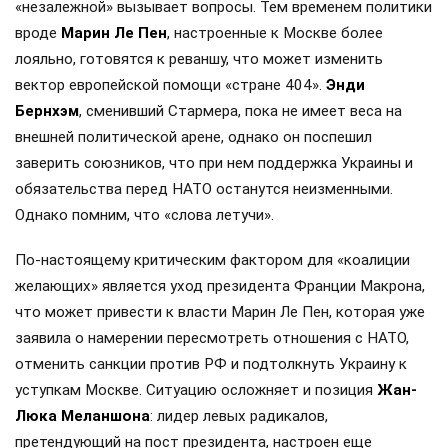
«незалежной» вызывает вопросы. Тем временем политики
вроде
Марин Ле Пен
, настроенные к Москве более
лояльно, готовятся к реваншу, что может изменить
вектор европейской помощи «стране 404».
Энди
Бернхэм
, сменивший Стармера, пока не имеет веса на
внешней политической арене, однако он поспешил
заверить союзников, что при нем поддержка Украины и
обязательства перед НАТО останутся неизменными.
Однако помним, что «слова летучи».
По-настоящему критическим фактором для «коалиции
желающих» является уход президента Франции Макрона,
что может привести к власти Марин Ле Пен, которая уже
заявила о намерении пересмотреть отношения с НАТО,
отменить санкции против РФ и подтолкнуть Украину к
уступкам Москве. Ситуацию осложняет и позиция
Жан-
Люка Меланшона
: лидер левых радикалов,
претендующий на пост президента, настроен еще