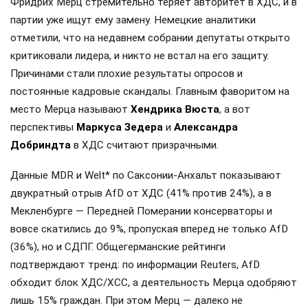
Фридрих Мерц стремительно теряет авторитет в ХДС, и в
партии уже ищут ему замену. Немецкие аналитики
отметили, что на недавнем собрании депутаты открыто
критиковали лидера, и никто не встал на его защиту.
Причинами стали плохие результаты опросов и
постоянные кадровые скандалы. Главным фаворитом на
место Мерца называют
Хендрика Вюста
, а вот
перспективы
Маркуса Зедера
и
Александра
Добриндта
в ХДС считают призрачными.
Данные MDR и Welt* по Саксонии-Анхальт показывают
двукратный отрыв AfD от ХДС (41% против 24%), а в
Мекленбурге — Передней Померании консерваторы и
вовсе скатились до 9%, пропуская вперед не только AfD
(36%), но и СДПГ. Общегерманские рейтинги
подтверждают тренд: по информации Reuters, AfD
обходит блок ХДС/ХСС, а деятельность Мерца одобряют
лишь 15% граждан. При этом Мерц — далеко не