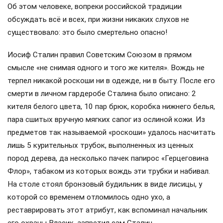
Об этом человеке, вопреки российской традиции
обсуждать всё и всех, при жизни никаких слухов не
существовало: это было смертельно опасно!
Иосиф Сталин правил Советским Союзом в прямом
смысле «не снимая одного и того же кителя». Вождь не
терпел никакой роскоши ни в одежде, ни в быту. После его
смерти в личном гардеробе Сталина было описано: 2
кителя белого цвета, 10 пар брюк, коробка нижнего белья,
пара сшитых вручную мягких сапог из ослиной кожи. Из
предметов так называемой «роскоши» удалось насчитать
лишь 5 курительных трубок, выполненных из ценных
пород дерева, да несколько пачек папирос «Герцеговина
Флор», табаком из которых вождь эти трубки и набивал.
На столе стоял бронзовый будильник в виде лисицы, у
которой со временем отломилось одно ухо, а
реставрировать этот атрибут, как вспоминал начальник
его охраны Власик, запретил сам Сталин.