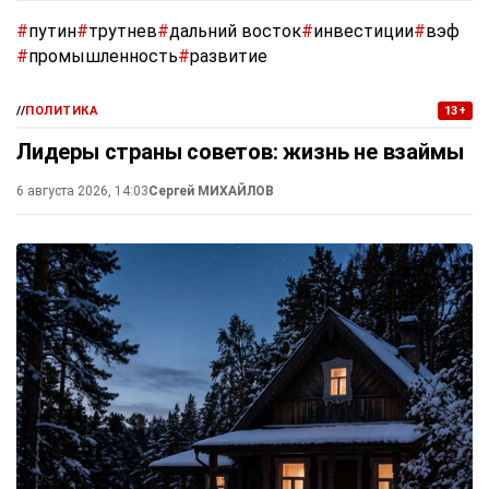
#
путин
#
трутнев
#
дальний восток
#
инвестиции
#
вэф
#
промышленность
#
развитие
//
ПОЛИТИКА
13+
Лидеры страны советов: жизнь не взаймы
6 августа 2026, 14:03
Сергей МИХАЙЛОВ