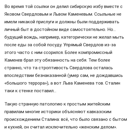
Во время той ссылки он делил сибирскую избу вместе с
Яковом Свердловым и Львом Каменевым. Ссыльные не
имели никакой прислуги и должны были поддерживать
личный быт в достойном виде самостоятельно. Но…
будущий вождь, например, категорически не желал мыть
после еды за собой посуду. Упрямый Свердлов из-за
этого часто с ним ссорился. Более компромиссный
Каменев брал эту обязанность на себя. Тем более
странно, что та строптивость Свердлова осталась
впоследствии безнаказанной (умер сам, не дождавшись
«большого террора»), а вот Льва Каменева тов. Сталин
таки к стенке поставил…
Такую странную патологию к простым житейским
правилам многие историки объясняют кавказским
происхождением Сталина: всё, что было связано с бытом
и кухней, он считал исключительно «женским делом».