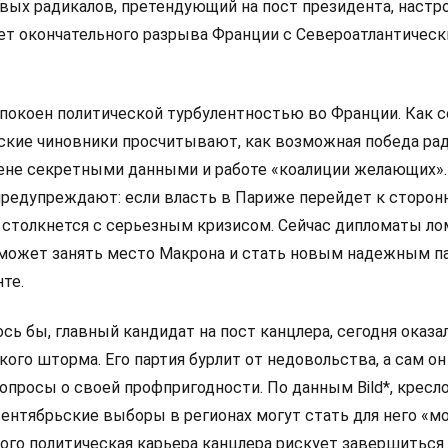
левых радикалов, претендующий на пост президента, настр
ет окончательного разрыва Франции с Североатлантичес
покоен политической турбулентностью во Франции. Как 
анские чиновники просчитывают, как возможная победа ра
мене секретными данными и работе «коалиции желающих».
редупреждают: если власть в Париже перейдет к сторон
 столкнется с серьезным кризисом. Сейчас дипломаты л
 сможет занять место Макрона и стать новым надежным п
те.
сь бы, главный кандидат на пост канцлера, сегодня оказа
ого шторма. Его партия бурлит от недовольства, а сам он
просы о своей профпригодности. По данным Bild*, кресло
сентябрьские выборы в регионах могут стать для него «
рого политическая карьера канцлера рискует завершиться