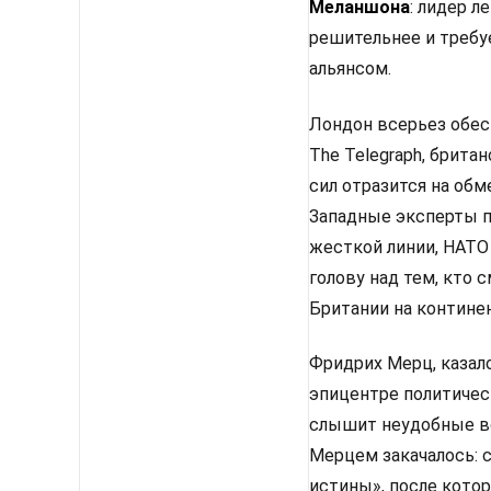
Меланшона
: лидер 
решительнее и требу
альянсом.
Лондон всерьез обес
The Telegraph, брит
сил отразится на об
Западные эксперты п
жесткой линии, НАТО
голову над тем, кто
Британии на континен
Фридрих Мерц, казало
эпицентре политическ
слышит неудобные во
Мерцем закачалось: 
истины», после кото