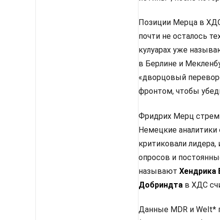
Позиции Мерца в ХДС 
почти не осталось те
кулуарах уже называ
в Берлине и Мекленбу
«дворцовый перевор
фронтом, чтобы убед
Фридрих Мерц стреми
Немецкие аналитики 
критиковали лидера, 
опросов и постоянны
называют
Хендрика
Добриндта
в ХДС сч
Данные MDR и Welt* 