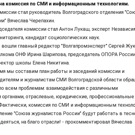
а комиссия по СМИ и информационным технологиям.
иссии стал руководитель Волгоградского отделения "Со
и" Вячеслав Черепахин.
седателя комиссии стал Антон Лукаш, эксперт Независи
иторинга, кандидат социологических наук.
вошли главный редактор "Волгапромэксперт" Сергей Жук
олкома ОНФ Ирина Шарипова, председатель ОПОРА Росси
ректор школы Елена Никитина.
мя мы составим план работы и заседаний комиссии и
дителям и журналистам СМИ Волгоградской области обра
по всем проблемам: взаимодействия с различными
 органами, отраслевые, юридические, профессиональные
 Фактически, комиссия по СМИ и информационным техноло
ление "Союза журналистов России" будут работать в тесн
адеяться, на благо отрасли! - прокомментировал Вячеслав