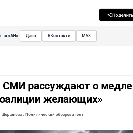
Поделит
 на «АН»:
Дзен
ВКонтакте
МАХ
 СМИ рассуждают о медле
коалиции желающих»
а Шершнева
, Политический обозреватель