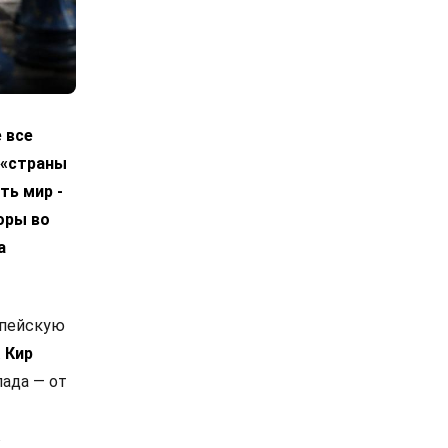
 все
 «страны
ть мир -
оры во
а
опейскую
.
Кир
ада — от
в