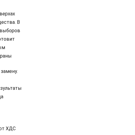
 верхах
дества. В
е выборов
отовит
ым
траны
 замену.
езультаты
ца
 от ХДС