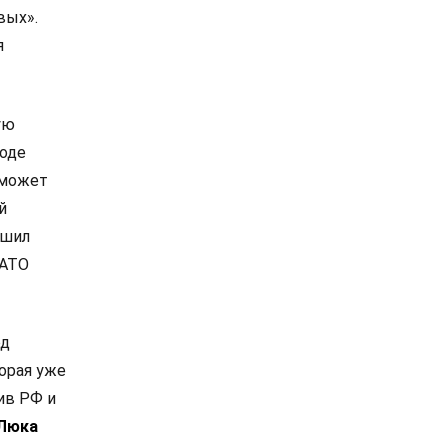
вых».
я
ую
роде
 может
й
ешил
НАТО
од
орая уже
ив РФ и
Люка