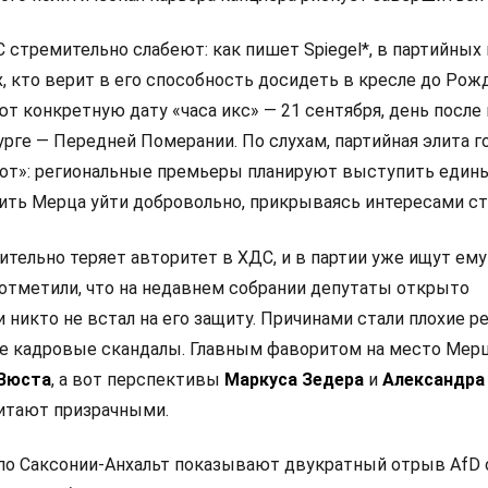
стремительно слабеют: как пишет Spiegel*, в партийных
х, кто верит в его способность досидеть в кресле до Рож
ют конкретную дату «часа икс» — 21 сентября, день посл
рге — Передней Померании. По слухам, партийная элита г
от»: региональные премьеры планируют выступить един
ить Мерца уйти добровольно, прикрываясь интересами с
тельно теряет авторитет в ХДС, и в партии уже ищут ему
отметили, что на недавнем собрании депутаты открыто
и никто не встал на его защиту. Причинами стали плохие р
е кадровые скандалы. Главным фаворитом на место Мер
 Вюста
, а вот перспективы
Маркуса Зедера
и
Александра
итают призрачными.
по Саксонии-Анхальт показывают двукратный отрыв AfD