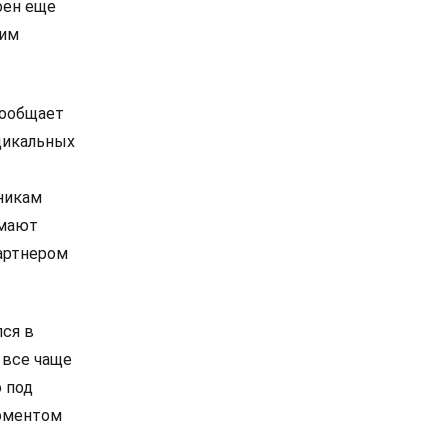
оен еще
ким
сообщает
дикальных
никам
омают
артнером
лся в
 все чаще
 под
моментом