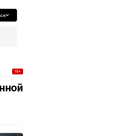
ься
13+
нной