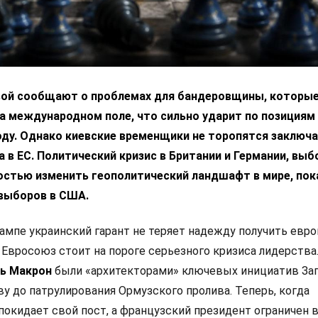
вой сообщают о проблемах для бандеровщины, которые
а международном поле, что сильно ударит по позициям
ду. Однако киевские временщики не торопятся заключа
 в ЕС. Политический кризис в Британии и Германии, выб
остью изменить геополитический ландшафт в мире, пок
выборов в США.
ампе украинский гарант не теряет надежду получить евр
 Евросоюз стоит на пороге серьезного кризиса лидерства
ь Макрон
были «архитекторами» ключевых инициатив Зап
у до патрулирования Ормузского пролива. Теперь, когда
покидает свой пост, а французский президент ограничен 