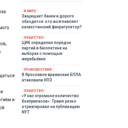
Путин провёл молниеносную
демонстрацию силы на
юза
В МИРЕ
Защищает банки и дорого
Дальнем Востоке.
обходится: кто возглавляет
Тихоокеанский флот без
казахстанский финрегулятор?
мого
предупреждения развернул
крупномасштабные манёвры,
ОБЩЕСТВО
задействовав около
ЦИК определил порядок
ов,
шестидесяти кораблей,
партий в бюллетене на
десятки самолётов и больше
и
выборах с помощью
тринадцати тысяч
жеребьёвки
военнослужащих.
ПРОИСШЕСТВИЯ
В Ярославле вражеские БПЛА
щаться
атаковали НПЗ
 и
ОБЩЕСТВО
«У нас огромное количество
гиям и
боеприпасов»: Трамп резко
отреагировал на публикацию
ой
NYT