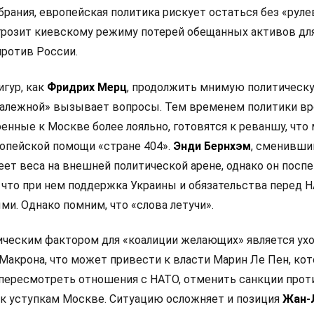
рания, европейская политика рискует остаться без «руле
 грозит киевскому режиму потерей обещанных активов дл
ротив России.
игур, как
Фридрих Мерц
, продолжить мнимую политическ
залежной» вызывает вопросы. Тем временем политики в
оенные к Москве более лояльно, готовятся к реваншу, что
опейской помощи «стране 404».
Энди Бернхэм
, сменивши
еет веса на внешней политической арене, однако он посп
 что при нем поддержка Украины и обязательства перед 
и. Однако помним, что «слова летучи».
ческим фактором для «коалиции желающих» является ух
Макрона, что может привести к власти Марин Ле Пен, кот
 пересмотреть отношения с НАТО, отменить санкции прот
 к уступкам Москве. Ситуацию осложняет и позиция
Жан-