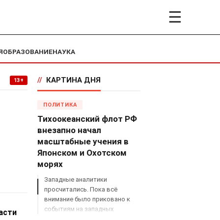
☰
Я
ОБРАЗОВАНИЕ
НАУКА
//
КАРТИНА ДНЯ
13+
ПОЛИТИКА
Тихоокеанский флот РФ
внезапно начал
масштабные учения в
Японском и Охотском
морях
Западные аналитики
просчитались. Пока всё
внимание было приковано к
событиям на западных
асти
границах России, Владимир