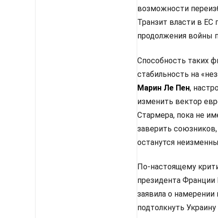
возможности переизб
Транзит власти в ЕС
продолжения войны п
Способность таких ф
стабильность на «не
Марин Ле Пен
, настр
изменить вектор евр
Стармера, пока не им
заверить союзников,
останутся неизменным
По-настоящему крити
президента Франции 
заявила о намерении
подтолкнуть Украину