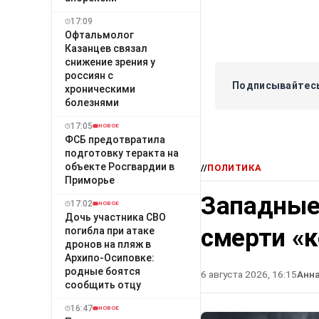
17:09
Офтальмолог
Казанцев связал
снижение зрения у
россиян с
Подписывайтесь
хроническими
болезнями
17:05
НОВОЕ
ФСБ предотвратила
подготовку теракта на
объекте Росгвардии в
//
ПОЛИТИКА
Приморье
Западные
17:02
НОВОЕ
Дочь участника СВО
смерти «
погибла при атаке
дронов на пляж в
Архипо-Осиповке:
родные боятся
6 августа 2026, 16:15
Анн
сообщить отцу
16:47
НОВОЕ