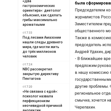
«Два
была сформирован
гастрономических
Председателем ком
ориентира»: диетолог
объяснил, как сделать
журналистов Росси
грибы максимально
Заместителем пред
ароматными
общественного мон
17:33
Под лесами Амазонии
Также в комиссию 
нашли следы древнего
председатель исп
мира, где могли жить
Андрей Удахин, ди
до трёх миллионов
человек
- В ближайшее вре
17:24
предложим руково
NBC рассекретил
в нашу комиссию 
закрытую директиву
Пентагона
государственными
другие проблемы.
17:20
«Не связана с едой»:
региональное отде
психолог назвала
смычке, хочется н
перфекционизм
неочевидной причиной
Черепахин.
анорексии