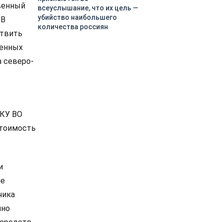
венный
всеуслышание, что их цель —
убийство наибольшего
 В
количества россиян
ствить
ленных
а северо-
ГКУ ВО
стоимость
и
ие
чика
нно