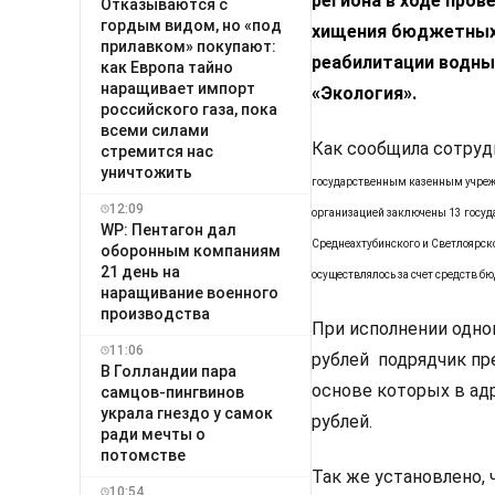
региона в ходе про
Отказываются с
гордым видом, но «под
хищения бюджетных 
прилавком» покупают:
реабилитации водны
как Европа тайно
наращивает импорт
«Экология».
российского газа, пока
всеми силами
Как сообщила сотруд
стремится нас
уничтожить
государственным казенным учрежд
12:09
организацией заключены 13 госуда
WP: Пентагон дал
Среднеахтубинского и Светлоярск
оборонным компаниям
21 день на
осуществлялось за счет средств б
наращивание военного
производства
При исполнении одно
11:06
рублей подрядчик пр
В Голландии пара
основе которых в ад
самцов-пингвинов
украла гнездо у самок
рублей.
ради мечты о
потомстве
Так же установлено,
10:54