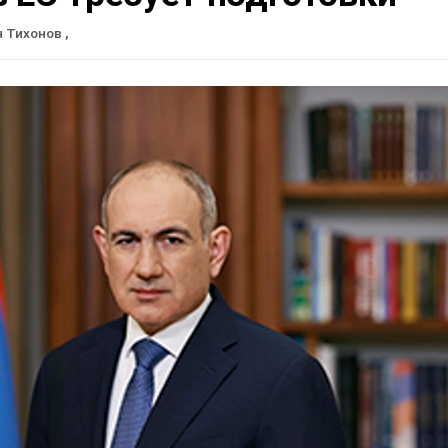
н Тихонов
,