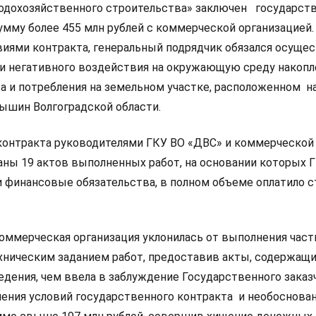
водохозяйственного строительства» заключен государст
умму более 455 млн рублей с коммерческой организацией.
виями контракта, генеральный подрядчик обязался осуще
и негативного воздействия на окружающую среду накоп
а и потребления на земельном участке, расположенном н
мышин Волгоградской области.
контракта руководителями ГКУ ВО «ДВС» и коммерческой
аны 19 актов выполненных работ, на основании которых 
и финансовые обязательства, в полном объеме оплатило 
оммерческая организация уклонилась от выполнения част
ническим заданием работ, предоставив акты, содержащ
дения, чем ввела в заблуждение Государственного заказ
ения условий государственного контракта и необоснова