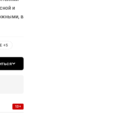
сной и
ожными, в
Е +5
иться
13+