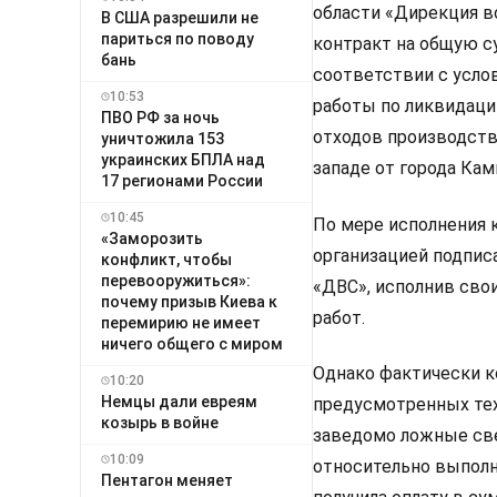
области «Дирекция 
В США разрешили не
париться по поводу
контракт на общую с
бань
соответствии с усло
10:53
работы по ликвидаци
ПВО РФ за ночь
отходов производств
уничтожила 153
украинских БПЛА над
западе от города Ка
17 регионами России
10:45
По мере исполнения 
«Заморозить
организацией подпис
конфликт, чтобы
перевооружиться»:
«ДВС», исполнив сво
почему призыв Киева к
работ.
перемирию не имеет
ничего общего с миром
Однако фактически к
10:20
Немцы дали евреям
предусмотренных тех
козырь в войне
заведомо ложные све
10:09
относительно выполн
Пентагон меняет