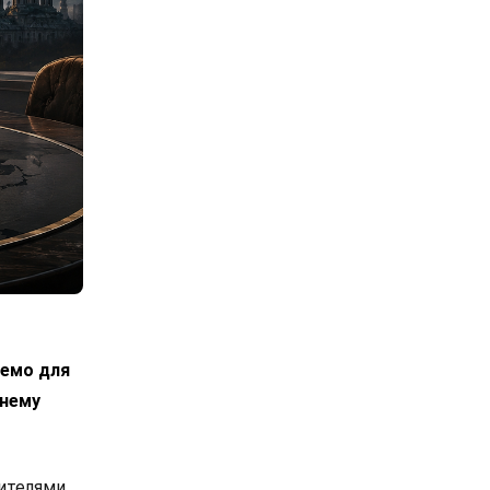
лемо для
днему
вителями