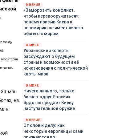
ы факты
территориями Белгородской,
МНЕНИЕ
ческой
«Заморозить конфликт,
Брянской, Владимирской,
чтобы перевооружиться»:
а
Воронежской, Калужской,
почему призыв Киева к
Курской, Липецкой,
перемирию не имеет ничего
Орловской, Ростовской,
общего с миром
Рязанской, Самарской,
Смоленской, Тверской,
то между
В МИРЕ
Тульской областей,
Украинские эксперты
кой
Московского региона,
рассуждают о будущем
Республики Крым, Республики
а территории
страны и возможности её
Татарстан, Краснодарского
исчезновения с политической
нтрактов
края и над акваториями
карты мира
Азовского и Черного морей.
В МИРЕ
Ничего личного, только
 33 млн
бизнес: «друг России»
отах, на
Эрдоган продает Киеву
 млн
наступательное оружие
МНЕНИЕ
От слов к делу: как
некоторые европейцы сами
кой
признаются во