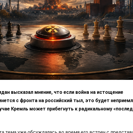
дан высказал мнение, что если война на истощение
нется с фронта на российский тыл, это будет неприем
лучае Кремль может прибегнуть к радикальному «после
эта тема уже обсуждалась во время его встреч с предста