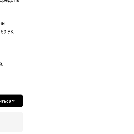
 средств
ены
159 УК
й.
иться