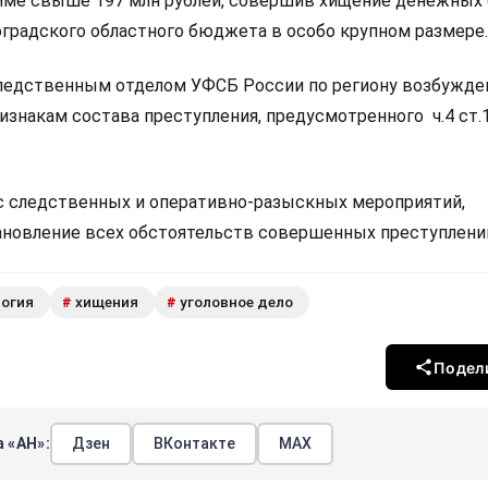
умме свыше 197 млн рублей, совершив хищение денежных
оградского областного бюджета в особо крупном размере.
ледственным отделом УФСБ России по региону возбужд
изнакам состава преступления, предусмотренного ч.4 ст.
 следственных и оперативно-разыскных мероприятий,
ановление всех обстоятельств совершенных преступлени
огия
хищения
уголовное дело
#
#
Подел
 «АН»:
Дзен
ВКонтакте
МАХ