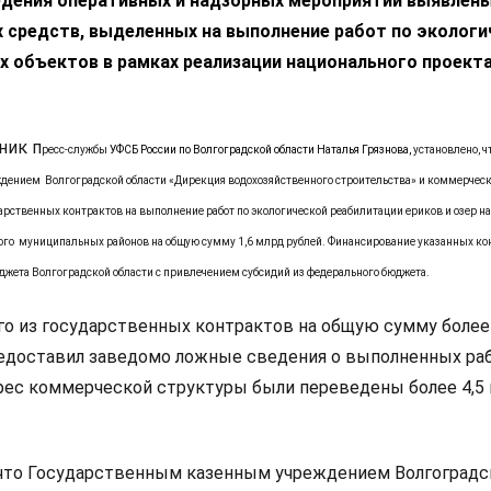
ведения оперативных и надзорных мероприятий выявлен
средств, выделенных на выполнение работ по экологи
х объектов в рамках реализации национального проект
ник п
ресс-службы
УФСБ России по Волгоградской области Наталья Грязнова,
установлено, ч
ением Волгоградской области «Дирекция водохозяйственного строительства» и коммерчес
рственных контрактов на выполнение работ по экологической реабилитации ериков и озер н
ого муниципальных районов на общую сумму 1,6 млрд рублей. Финансирование указанных ко
юджета Волгоградской области с привлечением субсидий из федерального бюджета.
го из государственных контрактов на общую сумму более
едоставил заведомо ложные сведения о выполненных раб
рес коммерческой структуры были переведены более 4,5
 что Государственным казенным учреждением Волгоградс