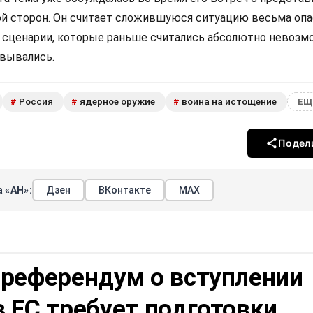
ой сторон. Он считает сложившуюся ситуацию весьма опа
е сценарии, которые раньше считались абсолютно невозм
овывались.
Россия
ядерное оружие
война на истощение
#
#
#
ЕЩ
Подел
 «АН»:
Дзен
ВКонтакте
МАХ
 референдум о вступлении
 ЕС требует подготовки