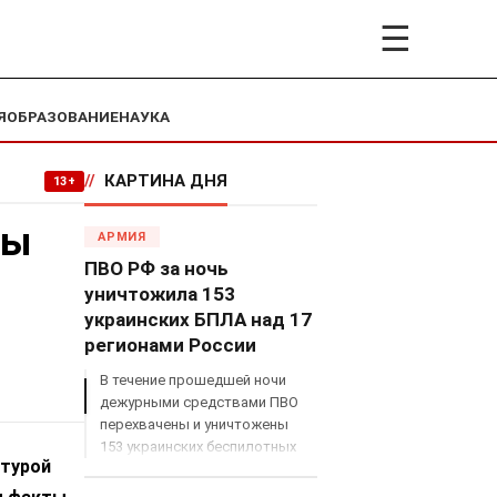
☰
Я
ОБРАЗОВАНИЕ
НАУКА
//
КАРТИНА ДНЯ
13+
ны
АРМИЯ
ПВО РФ за ночь
уничтожила 153
украинских БПЛА над 17
регионами России
В течение прошедшей ночи
дежурными средствами ПВО
перехвачены и уничтожены
153 украинских беспилотных
атурой
летательных аппарата
самолетного типа над