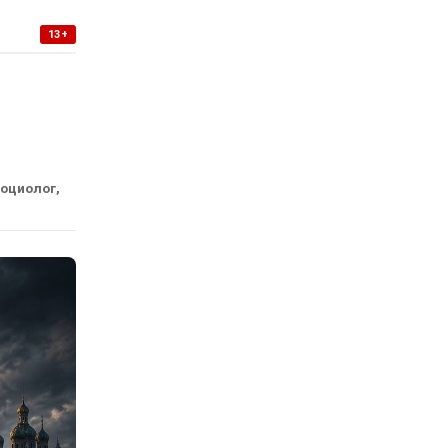
13+
социолог,