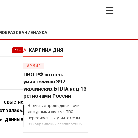
☰
Я
ОБРАЗОВАНИЕ
НАУКА
//
КАРТИНА ДНЯ
13+
АРМИЯ
ПВО РФ за ночь
уничтожила 397
украинских БПЛА над 13
регионами России
оторые не
В течение прошедшей ночи
стоялась.
дежурными силами ПВО
перехвачены и уничтожены
ь данные
397 украинских беспилотных
летательных аппаратов
самолетного типа над