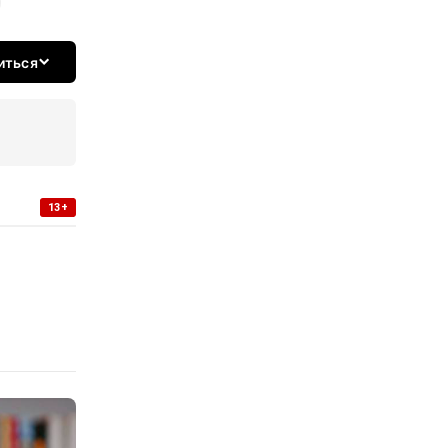
иться
13+