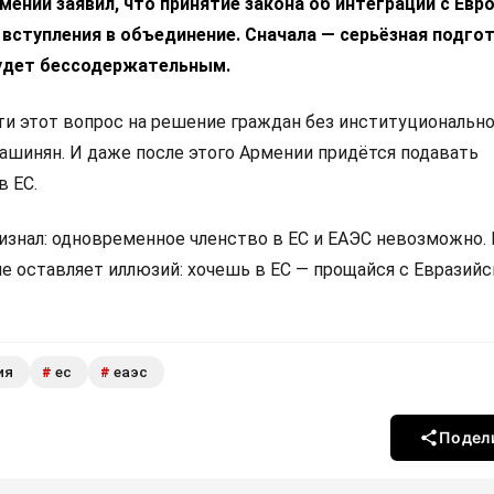
ении заявил, что принятие закона об интеграции с Ев
 вступления в объединение. Сначала — серьёзная подгот
удет бессодержательным.
 этот вопрос на решение граждан без институциональн
Пашинян. И даже после этого Армении придётся подавать
в ЕС.
изнал: одновременное членство в ЕС и ЕАЭС невозможно.
не оставляет иллюзий: хочешь в ЕС — прощайся с Евразий
ия
ес
еаэс
#
#
Подел