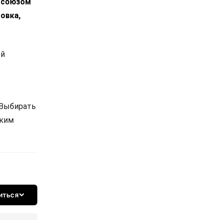
росоюзом
овка,
ой
 Выбирать
ским
иться