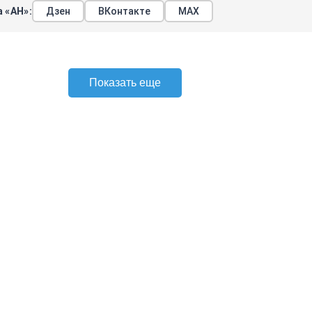
 «АН»:
Дзен
ВКонтакте
МАХ
Показать еще