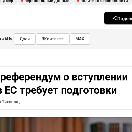
енджер
персональные данные
политика безопасности
#
#
Подел
 «АН»:
Дзен
ВКонтакте
МАХ
 референдум о вступлении
 ЕС требует подготовки
н Тихонов
,