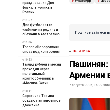
WhatsApp
месс
#
#
празднования Дня
физкультурника в
России
11:57
Две футболистки
«забили» на родину и
Подписывайтесь на
сбежали в Австралию
11:06
Трасса «Новороссия»
//
ПОЛИТИКА
снова под контролем
10:53
Пашинян:
1 млрд рублей в месяц
проходил через
Армении в
нелегальный
криптообменник в
«Москва-Сити»
7 августа 2026, 14:29
Ива
10:41
Соратники Трампа
создают антивоенное
движение