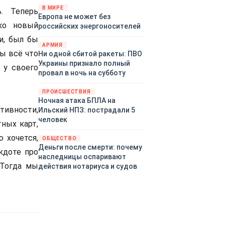
территориями Белгородской,
В МИРЕ
. Теперь
Европа не может без
Брянской, Воронежской,
ько новый
российских энергоносителей
Курской, Липецкой,
Орловской, Пензенской,
ии, был бы
АРМИЯ
Ростовской, Рязанской,
бы всё что
Ни одной сбитой ракеты: ПВО
Самарской, Саратовской,
Украины признало полный
 у своего
Тамбовской, Тульской
провал в ночь на субботу
областей, Краснодарского
края, Республики Крым и над
ПРОИСШЕСТВИЯ
акваторией Азовского моря.
Ночная атака БПЛА на
ивности,
Ильский НПЗ: пострадали 5
человек
тных карт,
 хочется,
ОБЩЕСТВО
Деньги после смерти: почему
кдоте про
наследницы оспаривают
 Тогда мы
действия нотариуса и судов