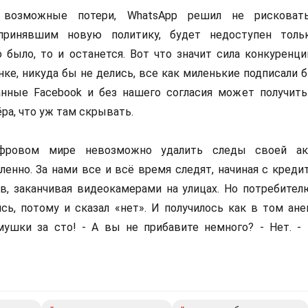
 возможные потери, WhatsApp решил не рисковать
 принявшим новую политику, будет недоступен тол
о было, то и останется. Вот что значит сила конкуренц
нке, никуда бы не делись, все как миленькие подписали 
анные Facebook и без нашего согласия может получить
ра, что уж там скрывать.
фровом мире невозможно удалить следы своей акт
ленно. За нами все и всё время следят, начиная с креди
, заканчивая видеокамерами на улицах. Но потребителю
сь, потому и сказал «нет». И получилось как в том ане
мушки за сто! - А вы не прибавите немного? - Нет. -