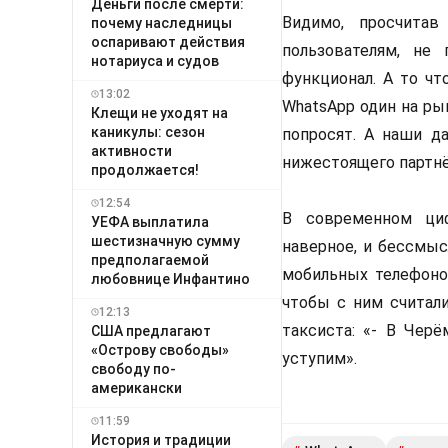
Деньги после смерти:
Видимо, просчитав
почему наследницы
оспаривают действия
пользователям, не
нотариуса и судов
функционал. А то чт
13:02
WhatsApp один на ры
Клещи не уходят на
каникулы: сезон
попросят. А наши д
активности
нижестоящего партнё
продолжается!
12:54
В современном ци
УЕФА выплатила
шестизначную сумму
наверное, и бессмыс
предполагаемой
мобильных телефонов
любовнице Инфантино
чтобы с ним считали
12:13
таксиста: «- В Черё
США предлагают
«Острову свободы»
уступим».
свободу по-
американски
11:59
История и традиции