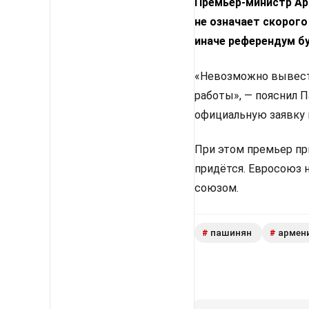
Премьер-министр Арм
не означает скорого
иначе референдум б
«Невозможно вывести
работы», — пояснил 
официальную заявку 
При этом премьер пр
придётся. Евросоюз 
союзом.
пашинян
армен
#
#