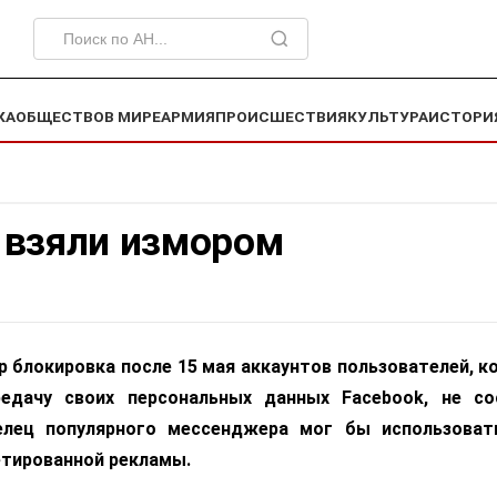
КА
ОБЩЕСТВО
В МИРЕ
АРМИЯ
ПРОИСШЕСТВИЯ
КУЛЬТУРА
ИСТОРИ
 взяли измором
 блокировка после 15 мая аккаунтов пользователей, к
редачу своих персональных данных Facebook, не со
елец популярного мессенджера мог бы использоват
етированной рекламы.