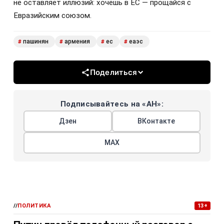
не оставляет иллюзий: хочешь в ЕС — прощайся с
Евразийским союзом.
пашинян
армения
ес
еаэс
#
#
#
#
Поделиться
Подписывайтесь на «АН»:
Дзен
ВКонтакте
МАХ
//
ПОЛИТИКА
13+