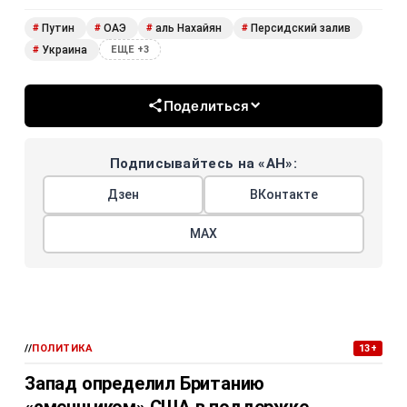
Путин
ОАЭ
аль Нахайян
Персидский залив
#
#
#
#
Украина
#
ЕЩЕ +3
Поделиться
Подписывайтесь на «АН»:
Дзен
ВКонтакте
МАХ
//
ПОЛИТИКА
13+
Запад определил Британию
«сменщиком» США в поддержке