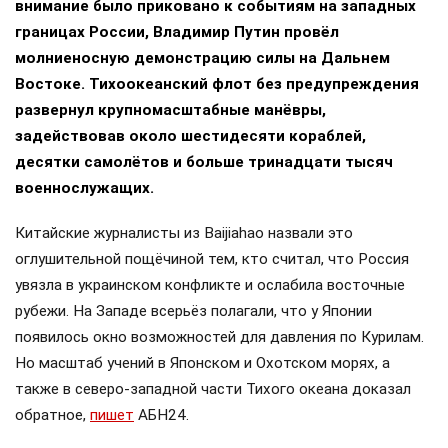
внимание было приковано к событиям на западных
границах России, Владимир Путин провёл
молниеносную демонстрацию силы на Дальнем
Востоке. Тихоокеанский флот без предупреждения
развернул крупномасштабные манёвры,
задействовав около шестидесяти кораблей,
десятки самолётов и больше тринадцати тысяч
военнослужащих.
Китайские журналисты из Baijiahao назвали это
оглушительной пощёчиной тем, кто считал, что Россия
увязла в украинском конфликте и ослабила восточные
рубежи. На Западе всерьёз полагали, что у Японии
появилось окно возможностей для давления по Курилам.
Но масштаб учений в Японском и Охотском морях, а
также в северо-западной части Тихого океана доказал
обратное,
пишет
АБН24.