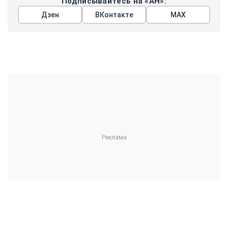
Подписывайтесь на «АН»:
Дзен
ВКонтакте
МАХ
Показать еще
АРГУМЕНТЫ
НЕДЕЛИ
© 2026
Все права защищены
+7 (495) 981-68-36
anonline@argumenti.ru