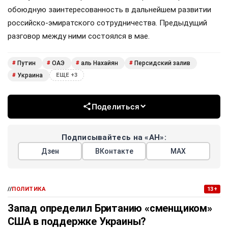
обоюдную заинтересованность в дальнейшем развитии
российско-эмиратского сотрудничества. Предыдущий
разговор между ними состоялся в мае.
Путин
ОАЭ
аль Нахайян
Персидский залив
#
#
#
#
Украина
#
ЕЩЕ +3
Поделиться
Подписывайтесь на «АН»:
Дзен
ВКонтакте
МАХ
//
ПОЛИТИКА
13+
Запад определил Британию «сменщиком»
США в поддержке Украины?