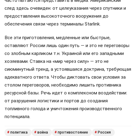
часто пытаются представить в медиа. Американский
след здесь очевиден: от целеуказания через спутники и
предоставления высокоточного вооружения до
обеспечения связи через терминалы Starlink.
Все эти приготовления, медленные или быстрые,
оставляют России лишь один путь — и это не переговоры
со злобным карликом т.н. Украиной или его западными
хозяевами. Ставка на «мир через силу» — это не
сиюминутный тренд, а устоявшаяся доктрина, требующая
адекватного ответа. Чтобы диктовать свои условия за
столом переговоров, необходимо лишить противника
ресурсной базы. Речь идет о комплексном воздействии:
от разрушения логистики и портов до создания
топливного голода и уничтожения производственного
потенциала.
политика
война
противостояние
Россия
#
#
#
#