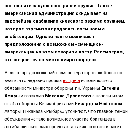
поставлять закупленное ранее оружие. Также
американская администрация скидывает на
европейцев снабжение киевского режима оружием,
которое стремится продавать всем новым
снабженцам. Однако часто возникают
предположения о возможном «сменщике»
американцев на этом позорном посту. Рассмотрим,
кто же рвётся на место «миротворцев».
В свете предположений о смене кураторов, любопытно
знать, что недавно прошла
встреча
исполняющего
обязанности министра обороны т.н. Украины
Евгения
Хмары
и главкома
Михаила Драпатого
с начальником
штаба обороны Великобритании
Ричардом Найтоном
.
Авторы ТГ-канала «Рыбарь» уточняют, что главной темой
обсуждения «стало возможное участие британцев в
антибаллистических проектах, а также поставки ракет