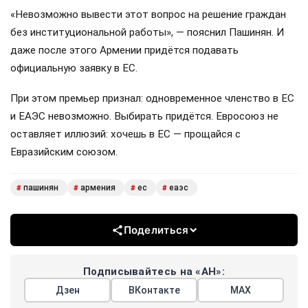
«Невозможно вывести этот вопрос на решение граждан
без институциональной работы», — пояснил Пашинян. И
даже после этого Армении придётся подавать
официальную заявку в ЕС.
При этом премьер признал: одновременное членство в ЕС
и ЕАЭС невозможно. Выбирать придётся. Евросоюз не
оставляет иллюзий: хочешь в ЕС — прощайся с
Евразийским союзом.
пашинян
армения
ес
еаэс
#
#
#
#
Поделиться
Подписывайтесь на «АН»:
Дзен
ВКонтакте
МАХ