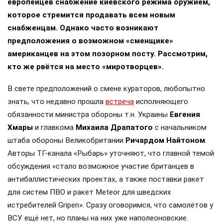
европейцев снабжение киевского режима оружием,
которое стремится продавать всем новым
снабженцам. Однако часто возникают
предположения о возможном «сменщике»
американцев на этом позорном посту. Рассмотрим,
кто же рвётся на место «миротворцев».
В свете предположений о смене кураторов, любопытно
знать, что недавно прошла
встреча
исполняющего
обязанности министра обороны т.н. Украины
Евгения
Хмары
и главкома
Михаила Драпатого
с начальником
штаба обороны Великобритании
Ричардом Найтоном
.
Авторы ТГ-канала «Рыбарь» уточняют, что главной темой
обсуждения «стало возможное участие британцев в
антибаллистических проектах, а также поставки ракет
для систем ПВО и ракет Meteor для шведских
истребителей Gripen». Сразу оговоримся, что самолётов у
ВСУ ещё нет, но планы на них уже наполеоновские.