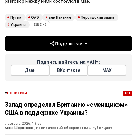
разговор между ними состоялся в мае.
Путин
ОАЭ
аль Нахайян
Персидский залив
#
#
#
#
Украина
#
ЕЩЕ +3
Поделиться
Подписывайтесь на «АН»:
Дзен
ВКонтакте
МАХ
//
ПОЛИТИКА
13+
Запад определил Британию «сменщиком»
США в поддержке Украины?
7 августа 2026, 13:55
Анна Шершнева
, политический обозреватель, публицист