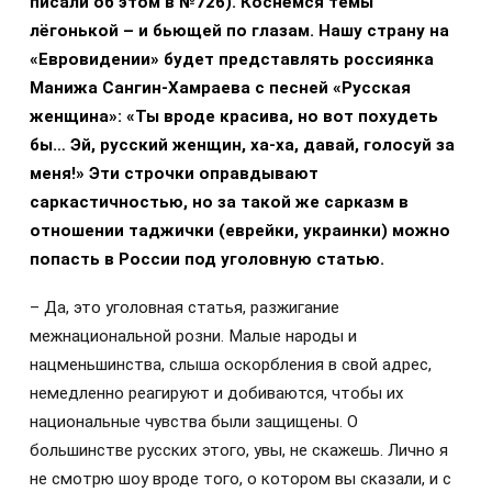
писали об этом в №726). Коснёмся темы
лёгонькой – и бьющей по глазам. Нашу страну на
«Евровидении» будет представлять россиянка
Манижа Сангин-Хамраева с песней «Русская
женщина»: «Ты вроде красива, но вот похудеть
бы… Эй, русский женщин, ха-ха, давай, голосуй за
меня!» Эти строчки оправдывают
саркастичностью, но за такой же сарказм в
отношении таджички (еврейки, украинки) можно
попасть в России под уголовную статью.
– Да, это уголовная статья, разжигание
межнациональной розни. Малые народы и
нацменьшинства, слыша оскорбления в свой адрес,
немедленно реагируют и добиваются, чтобы их
национальные чувства были защищены. О
большинстве русских этого, увы, не скажешь. Лично я
не смотрю шоу вроде того, о котором вы сказали, и с