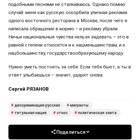
подобными песнями не сталкиваюсь. Однако помню
случай: меня как русскую оскорбила уличная реклама
одного восточного ресторана в Москве, после чего я
написала обращение в мэрию – и рекламу убрали.
Ничьи национальные чувства нельзя задевать – это в
равной степени относится и к нацменьшинствам, и к
нацбольшинству, государствообразующему народу.
Нужно уметь постоять за себя. Если тебя бьют, а ты в
ответ улыбаешься – значит, ударят снова.
Сергей РЯЗАНОВ
дискриминация русских
мигранты
#
#
титульная нация
этнос
политическая элита
#
#
#
Поделиться