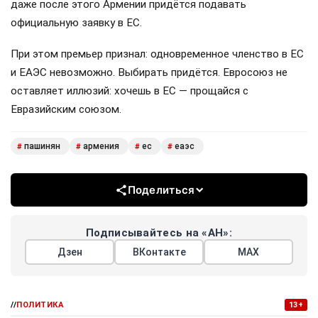
даже после этого Армении придётся подавать
официальную заявку в ЕС.
При этом премьер признал: одновременное членство в ЕС
и ЕАЭС невозможно. Выбирать придётся. Евросоюз не
оставляет иллюзий: хочешь в ЕС — прощайся с
Евразийским союзом.
пашинян
армения
ес
еаэс
#
#
#
#
Поделиться
Подписывайтесь на «АН»:
Дзен
ВКонтакте
МАХ
//
ПОЛИТИКА
13+