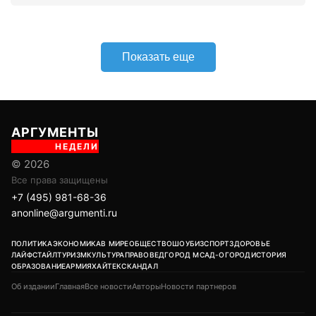
Показать еще
АРГУМЕНТЫ
НЕДЕЛИ
© 2026
Все права защищены
+7 (495) 981-68-36
anonline@argumenti.ru
ПОЛИТИКА
ЭКОНОМИКА
В МИРЕ
ОБЩЕСТВО
ШОУБИЗ
СПОРТ
ЗДОРОВЬЕ
ЛАЙФСТАЙЛ
ТУРИЗМ
КУЛЬТУРА
ПРАВОВЕД
ГОРОД М
САД-ОГОРОД
ИСТОРИЯ
ОБРАЗОВАНИЕ
АРМИЯ
ХАЙТЕК
СКАНДАЛ
Об издании
Главная
Все новости
Авторы
Новости партнеров