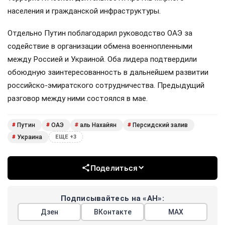
населения и гражданской инфраструктуры.
Отдельно Путин поблагодарил руководство ОАЭ за
содействие в организации обмена военнопленными
между Россией и Украиной. Оба лидера подтвердили
обоюдную заинтересованность в дальнейшем развитии
российско-эмиратского сотрудничества. Предыдущий
разговор между ними состоялся в мае.
Путин
ОАЭ
аль Нахайян
Персидский залив
#
#
#
#
Украина
#
ЕЩЕ +3
Поделиться
Подписывайтесь на «АН»:
Дзен
ВКонтакте
МАХ