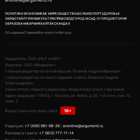
ПОЛИТИКА
ЭКОНОМИКА
В МИРЕ
ОБЩЕСТВО
ШОУБИЗ
СПОРТ
ЗДОРОВЬЕ
ЛАЙФСТАЙЛ
ТУРИЗМ
КУЛЬТУРА
ПРАВОВЕД
ГОРОД М
САД-ОГОРОД
ИСТОРИЯ
ОБРАЗОВАНИЕ
АРМИЯ
ХАЙТЕК
СКАНДАЛ
Об издании
Главная
Все новости
Авторы
Учредитель: ООО «ИЦТ и ИЭТ»
Издатель: ООО «Медианет»
Главный редактор печатной версии: Угланов Андрей Иванович
Главный редактор сетевого издания (сайта): Вавилов Андрей
Александрович
Заместитель главного редактора: Аверьянова Олеся Сергеевна
Адрес редакции: 119002, г. Москва, ул. Арбат, д. 29, 1-й этаж, пом. IV,
комн. 2
18+
Возрастная категория сайта:
Редакция:
+7 (495) 981-68-36
/
anonline@argumenti.ru
Реклама в газете:
+7 (903) 777-11-14