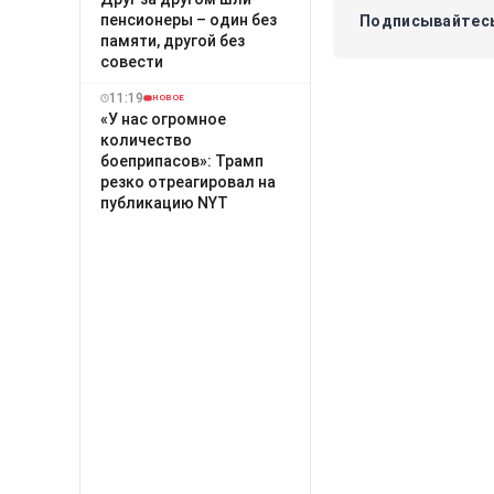
пенсионеры – один без
Подписывайтесь
памяти, другой без
совести
11:19
НОВОЕ
«У нас огромное
количество
боеприпасов»: Трамп
резко отреагировал на
публикацию NYT