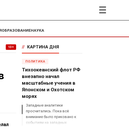
☰
Я
ОБРАЗОВАНИЕ
НАУКА
//
КАРТИНА ДНЯ
13+
ПОЛИТИКА
Тихоокеанский флот РФ
в
внезапно начал
масштабные учения в
Японском и Охотском
морях
Западные аналитики
просчитались. Пока всё
внимание было приковано к
событиям на западных
елал
границах России, Владимир