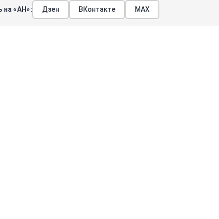
 на «АН»:
Дзен
ВКонтакте
МАХ