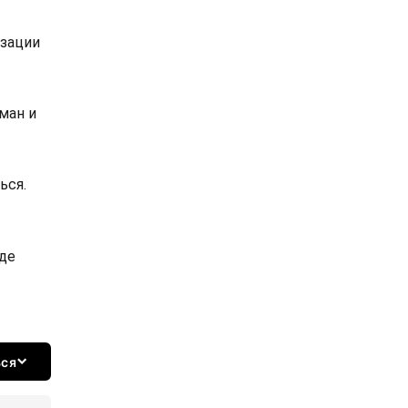
изации
ман и
ься.
де
ься