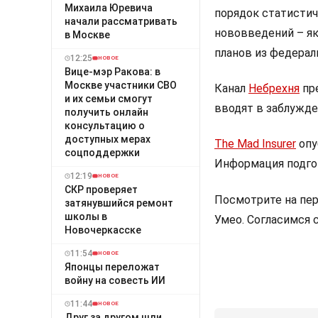
Михаила Юревича
порядок статистич
начали рассматривать
нововведений – як
в Москве
планов из федерал
12:25
НОВОЕ
Вице-мэр Ракова: в
Москве участники СВО
Канал
Небрехня
пре
и их семьи смогут
вводят в заблужде
получить онлайн
консультацию о
доступных мерах
The Mad Insurer
опу
соцподдержки
Информация подгот
12:19
НОВОЕ
СКР проверяет
Посмотрите на пе
затянувшийся ремонт
школы в
Умео. Согласимся 
Новочеркасске
11:54
НОВОЕ
Японцы переложат
войну на совесть ИИ
11:44
НОВОЕ
Друг за другом шли