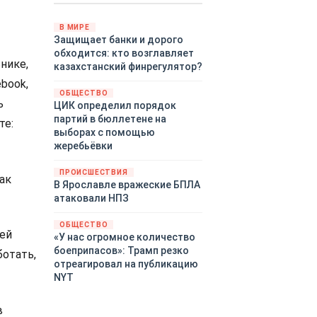
Путин провёл молниеносную
демонстрацию силы на
В МИРЕ
Защищает банки и дорого
Дальнем Востоке.
обходится: кто возглавляет
Тихоокеанский флот без
нике,
казахстанский финрегулятор?
предупреждения развернул
ebook,
крупномасштабные манёвры,
ОБЩЕСТВО
задействовав около
ь
ЦИК определил порядок
шестидесяти кораблей,
партий в бюллетене на
те:
десятки самолётов и больше
выборах с помощью
тринадцати тысяч
жеребьёвки
военнослужащих.
ПРОИСШЕСТВИЯ
как
В Ярославле вражеские БПЛА
атаковали НПЗ
ОБЩЕСТВО
ей
«У нас огромное количество
боеприпасов»: Трамп резко
отать,
отреагировал на публикацию
NYT
в