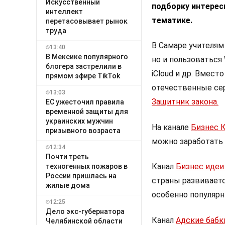
Искусственный
подборку интерес
интеллект
тематике.
перетасовывает рынок
труда
В Самаре учителям
13:40
В Мексике популярного
но и пользоваться W
блогера застрелили в
iCloud и др. Вмес
прямом эфире TikTok
отечественные сер
13:03
Защитник закона.
ЕС ужесточил правила
временной защиты для
украинских мужчин
На канале
Бизнес К
призывного возраста
можно заработать 
12:34
Почти треть
Канал
Бизнес идеи 
техногенных пожаров в
России пришлась на
страны развивает
жилые дома
особенно популяр
12:25
Дело экс-губернатора
Канал
Адские бабк
Челябинской области