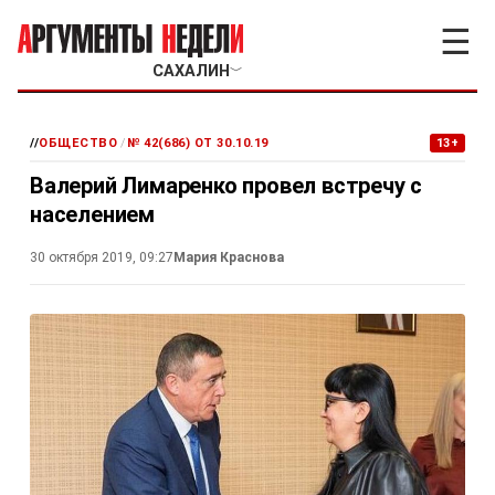
☰
САХАЛИН
﹀
//
ОБЩЕСТВО
/
№ 42(686) ОТ 30.10.19
13+
Валерий Лимаренко провел встречу с
населением
30 октября 2019, 09:27
Мария Краснова