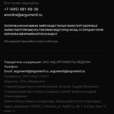
Все права защищены
+7 (495) 981-68-36
anonline@argumenti.ru
ПОЛИТИКА
ЭКОНОМИКА
В МИРЕ
ОБЩЕСТВО
ШОУБИЗ
СПОРТ
ЗДОРОВЬЕ
ЛАЙФСТАЙЛ
ТУРИЗМ
КУЛЬТУРА
ПРАВОВЕД
ГОРОД М
САД-ОГОРОД
ИСТОРИЯ
ОБРАЗОВАНИЕ
АРМИЯ
ХАЙТЕК
СКАНДАЛ
Об издании
Главная
Все новости
Авторы
Учредитель и редакция:
ЗАО «ИД АРГУМЕНТЫ НЕДЕЛИ»
Телефон:
Email:
argumenti@argumenti.ru
,
argumenti@argumenti.ru
Учредитель: ООО «ИЦТ и ИЭТ»
Издатель: ООО «Медианет»
Главный редактор печатной версии: Угланов Андрей Иванович
Главный редактор сетевого издания (сайта): Вавилов Андрей
Александрович
Заместитель главного редактора: Аверьянова Олеся Сергеевна
Адрес редакции: 119002, г. Москва, ул. Арбат, д. 29, 1-й этаж, пом. IV,
комн. 2