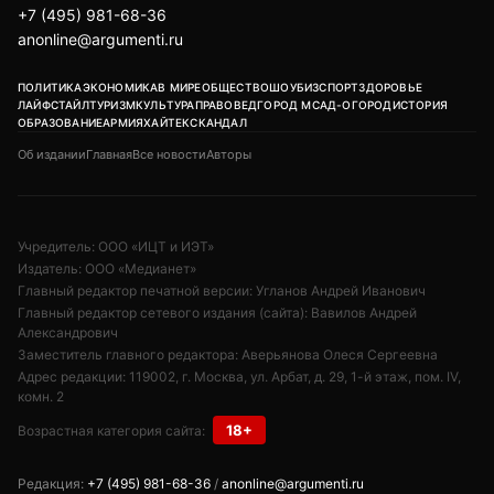
+7 (495) 981-68-36
anonline@argumenti.ru
ПОЛИТИКА
ЭКОНОМИКА
В МИРЕ
ОБЩЕСТВО
ШОУБИЗ
СПОРТ
ЗДОРОВЬЕ
ЛАЙФСТАЙЛ
ТУРИЗМ
КУЛЬТУРА
ПРАВОВЕД
ГОРОД М
САД-ОГОРОД
ИСТОРИЯ
ОБРАЗОВАНИЕ
АРМИЯ
ХАЙТЕК
СКАНДАЛ
Об издании
Главная
Все новости
Авторы
Учредитель: ООО «ИЦТ и ИЭТ»
Издатель: ООО «Медианет»
Главный редактор печатной версии: Угланов Андрей Иванович
Главный редактор сетевого издания (сайта): Вавилов Андрей
Александрович
Заместитель главного редактора: Аверьянова Олеся Сергеевна
Адрес редакции: 119002, г. Москва, ул. Арбат, д. 29, 1-й этаж, пом. IV,
комн. 2
18+
Возрастная категория сайта:
Редакция:
+7 (495) 981-68-36
/
anonline@argumenti.ru