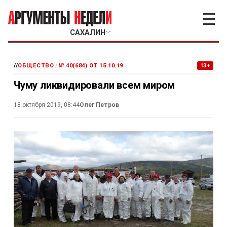
☰
САХАЛИН
﹀
//
ОБЩЕСТВО
/
№ 40(684) ОТ 15.10.19
13+
Чуму ликвидировали всем миром
18 октября 2019, 08:44
Олег Петров