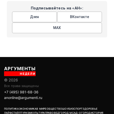
Подписывайтесь на «АН»:
Дзен
ВКонтакте
МАХ
АРГУМЕНТЫ
НЕДЕЛИ
© 2026
Все права защищены
+7 (495) 981-68-36
anonline@argumenti.ru
ПОЛИТИКА
ЭКОНОМИКА
В МИРЕ
ОБЩЕСТВО
ШОУБИЗ
СПОРТ
ЗДОРОВЬЕ
ЛАЙФСТАЙЛ
ТУРИЗМ
КУЛЬТУРА
ПРАВОВЕД
ГОРОД М
САД-ОГОРОД
ИСТОРИЯ