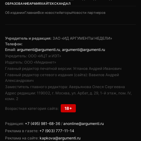
ОБРАЗОВАНИЕ
АРМИЯ
ХАЙТЕК
СКАНДАЛ
Об издании
Главная
Все новости
Авторы
Новости партнеров
Учредитель и редакция:
ЗАО «ИД АРГУМЕНТЫ НЕДЕЛИ»
Телефон:
Email:
argumenti@argumenti.ru
,
argumenti@argumenti.ru
Учредитель: ООО «ИЦТ и ИЭТ»
Издатель: ООО «Медианет»
Главный редактор печатной версии: Угланов Андрей Иванович
Главный редактор сетевого издания (сайта): Вавилов Андрей
Александрович
Заместитель главного редактора: Аверьянова Олеся Сергеевна
Адрес редакции: 119002, г. Москва, ул. Арбат, д. 29, 1-й этаж, пом. IV,
комн. 2
18+
Возрастная категория сайта:
Редакция:
+7 (495) 981-68-36
/
anonline@argumenti.ru
Реклама в газете:
+7 (903) 777-11-14
Реклама на сайте:
kapkova@argumenti.ru