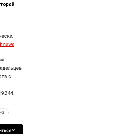
оторой
чески,
h.news
.
ия
ладельцев
ств с
9.244.
+2
иться