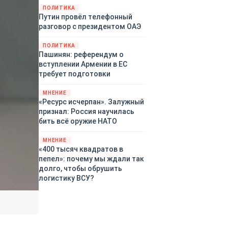
закупленное ранее оружие.
ПОЛИТИКА
Путин провёл телефонный
Также американская
разговор с президентом ОАЭ
администрация скидывает на
европейцев снабжение
ПОЛИТИКА
киевского режима оружием,
Пашинян: референдум о
которое стремится продавать
вступлении Армении в ЕС
всем новым снабженцам.
требует подготовки
Однако часто возникают
предположения о возможном
МНЕНИЕ
«сменщике» американцев на
«Ресурс исчерпан». Залужный
этом позорном посту.
признал: Россия научилась
Рассмотрим, кто же рвётся на
бить всё оружие НАТО
место «миротворцев».
МНЕНИЕ
«400 тысяч квадратов в
пепел»: почему мы ждали так
долго, чтобы обрушить
логистику ВСУ?