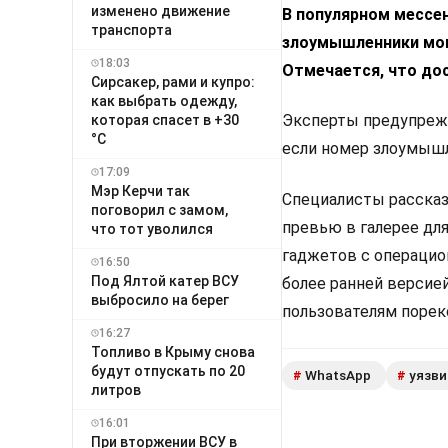
изменено движение
В популярном мессе
транспорта
злоумышленники могу
18:03
Отмечается, что до
Сирсакер, рами и купро:
как выбрать одежду,
Эксперты предупрежд
которая спасет в +30
°C
если номер злоумышл
17:09
Мэр Керчи так
Специалисты рассказ
поговорил с замом,
превью в галерее для
что тот уволился
гаджетов с операцион
16:50
Под Ялтой катер ВСУ
более ранней версией
выбросило на берег
пользователям порек
16:27
Топливо в Крыму снова
будут отпускать по 20
WhatsApp
уязв
#
#
литров
16:01
При вторжении ВСУ в