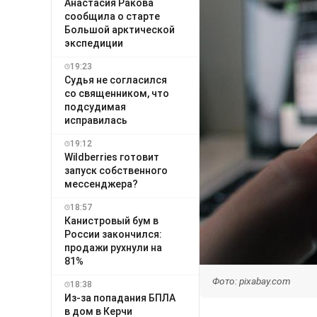
Анастасия Ракова
сообщила о старте
Большой арктической
экспедиции
19:23
Судья не согласился
со священником, что
подсудимая
исправилась
19:12
Wildberries готовит
запуск собственного
мессенджера?
18:57
Канистровый бум в
России закончился:
продажи рухнули на
81%
Фото: pixabay.com
18:38
Из-за попадания БПЛА
в дом в Керчи