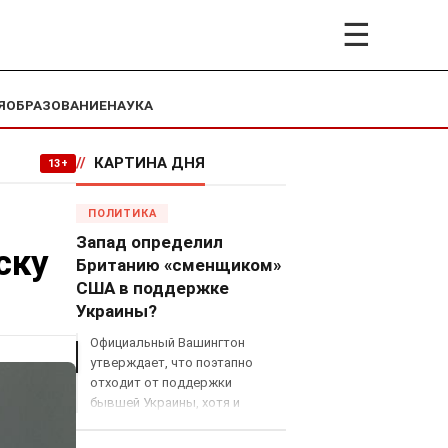
☰
Я
ОБРАЗОВАНИЕ
НАУКА
//
КАРТИНА ДНЯ
13+
ПОЛИТИКА
Запад определил
ску
Британию «сменщиком»
США в поддержке
Украины?
Официальный Вашингтон
утверждает, что поэтапно
отходит от поддержки
бывшей Украины, хотя и
продолжает снабжать ВСУ
разведданными и поставлять