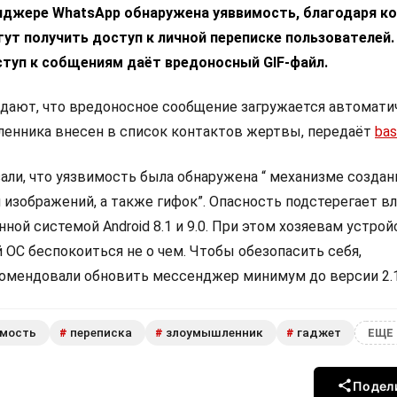
нджере WhatsApp обнаружена уяввимость, благодаря к
т получить доступ к личной переписке пользователей.
ступ к собщениям даёт вредоносный GIF-файл.
ают, что вредоносное сообщение загружается автомати
енника внесен в список контактов жертвы, передаёт
bas
али, что уязвимость была обнаружена “ механизме создан
 изображений, а также гифок”. Опасность подстерегает в
ной системой Android 8.1 и 9.0. При этом хозяевам устрой
 ОС беспокоиться не о чем. Чтобы обезопасить себя,
омендовали обновить мессенджер минимум до версии 2.1
имость
переписка
злоумышленник
гаджет
#
#
#
ЕЩЕ 
Подел