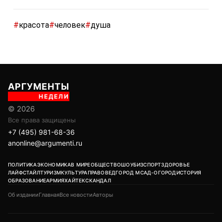
#
красота
#
человек
#
душа
АРГУМЕНТЫ
НЕДЕЛИ
© 2026
Все права защищены
+7 (495) 981-68-36
anonline@argumenti.ru
ПОЛИТИКА
ЭКОНОМИКА
В МИРЕ
ОБЩЕСТВО
ШОУБИЗ
СПОРТ
ЗДОРОВЬЕ
ЛАЙФСТАЙЛ
ТУРИЗМ
КУЛЬТУРА
ПРАВОВЕД
ГОРОД М
САД-ОГОРОД
ИСТОРИЯ
ОБРАЗОВАНИЕ
АРМИЯ
ХАЙТЕК
СКАНДАЛ
Об издании
Главная
Все новости
Авторы