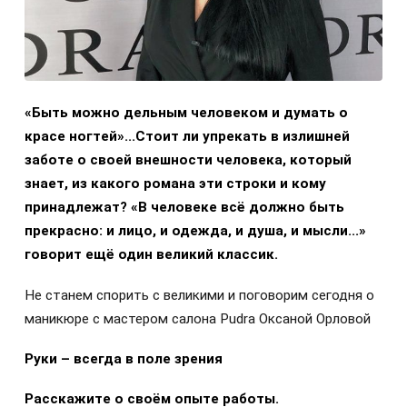
«Быть можно дельным человеком и думать о
красе ногтеи
̆»...Стоит ли упрекать в излишнеи
заботе о своеи
̆ внешности человека, которыи
знает, из какого романа эти строки и кому
принадлежат? «В человеке все
̈ должно быть
прекрасно: и лицо, и одежда, и душа, и мысли...»
говорит еще
̈ один великии
̆ классик.
Не станем спорить с великими и поговорим сегодня о
маникюре с мастером салона Pudra Оксаной Орловой
Руки – всегда в поле зрения
Расскажите о свое
̈м опыте работы.