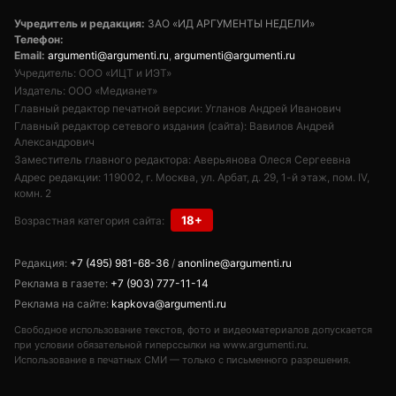
Учредитель и редакция:
ЗАО «ИД АРГУМЕНТЫ НЕДЕЛИ»
Телефон:
Email:
argumenti@argumenti.ru
,
argumenti@argumenti.ru
Учредитель: ООО «ИЦТ и ИЭТ»
Издатель: ООО «Медианет»
Главный редактор печатной версии: Угланов Андрей Иванович
Главный редактор сетевого издания (сайта): Вавилов Андрей
Александрович
Заместитель главного редактора: Аверьянова Олеся Сергеевна
Адрес редакции: 119002, г. Москва, ул. Арбат, д. 29, 1-й этаж, пом. IV,
комн. 2
18+
Возрастная категория сайта:
Редакция:
+7 (495) 981-68-36
/
anonline@argumenti.ru
Реклама в газете:
+7 (903) 777-11-14
Реклама на сайте:
kapkova@argumenti.ru
Свободное использование текстов, фото и видеоматериалов допускается
при условии обязательной гиперссылки на www.argumenti.ru.
Использование в печатных СМИ — только с письменного разрешения.