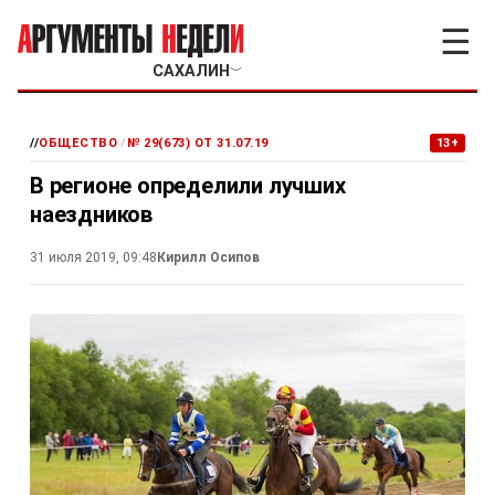
☰
САХАЛИН
﹀
//
ОБЩЕСТВО
/
№ 29(673) ОТ 31.07.19
13+
В регионе определили лучших
наездников
31 июля 2019, 09:48
Кирилл Осипов