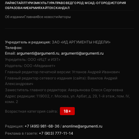
ЛАЙФСТАЙЛ
ТУРИЗМ
КУЛЬТУРА
ПРАВОВЕД
ГОРОД М
САД-ОГОРОД
ИСТОРИЯ
ОБРАЗОВАНИЕ
АРМИЯ
ХАЙТЕК
СКАНДАЛ
Об издании
Главная
Все новости
Авторы
Учредитель и редакция:
ЗАО «ИД АРГУМЕНТЫ НЕДЕЛИ»
Телефон:
Email:
argumenti@argumenti.ru
,
argumenti@argumenti.ru
Учредитель: ООО «ИЦТ и ИЭТ»
Издатель: ООО «Медианет»
Главный редактор печатной версии: Угланов Андрей Иванович
Главный редактор сетевого издания (сайта): Вавилов Андрей
Александрович
Заместитель главного редактора: Аверьянова Олеся Сергеевна
Адрес редакции: 119002, г. Москва, ул. Арбат, д. 29, 1-й этаж, пом. IV,
комн. 2
18+
Возрастная категория сайта:
Редакция:
+7 (495) 981-68-36
/
anonline@argumenti.ru
Реклама в газете:
+7 (903) 777-11-14