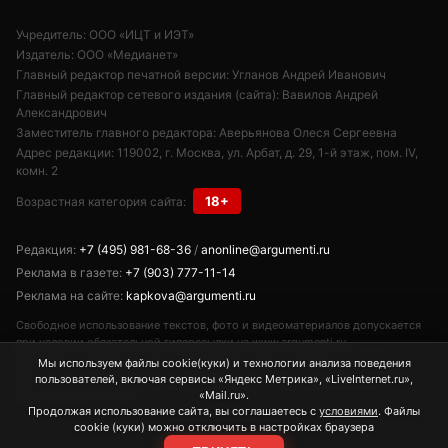
Учредитель: ООО «ИЦТ и ИЭТ»
Издатель: ООО «Медианет»
Главный редактор печатной версии: Угланов Андрей Иванович
Главный редактор сетевого издания (сайта): Вавилов Андрей
Александрович
Заместитель главного редактора: Аверьянова Олеся Сергеевна
Адрес редакции: 119002, г. Москва, ул. Арбат, д. 29, 1-й этаж, пом. IV,
комн. 2
18+
Возрастная категория сайта:
Редакция:
+7 (495) 981-68-36
/
anonline@argumenti.ru
Реклама в газете:
+7 (903) 777-11-14
Реклама на сайте:
kapkova@argumenti.ru
Свободное использование текстов, фото и видеоматериалов допускается
при условии обязательной гиперссылки на www.argumenti.ru.
Использование в печатных СМИ — только с письменного разрешения.
Мы используем файлы cookie(куки) и технологии анализа поведения
Сетевое издание «Аргументы недели». Реестровая запись ЭЛ № ФС77-
пользователей, включая сервисы «Яндекс Метрика», «LiveInternet.ru»,
85253 от 10.05.2023.
«Mail.ru».
Продолжая использование сайта, вы соглашаетесь с
условиями
. Файлы
cookie (куки) можно отключить в настройках браузера