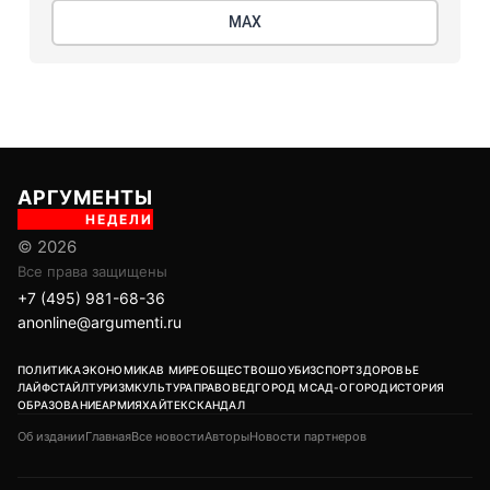
МАХ
АРГУМЕНТЫ
НЕДЕЛИ
© 2026
Все права защищены
+7 (495) 981-68-36
anonline@argumenti.ru
ПОЛИТИКА
ЭКОНОМИКА
В МИРЕ
ОБЩЕСТВО
ШОУБИЗ
СПОРТ
ЗДОРОВЬЕ
ЛАЙФСТАЙЛ
ТУРИЗМ
КУЛЬТУРА
ПРАВОВЕД
ГОРОД М
САД-ОГОРОД
ИСТОРИЯ
ОБРАЗОВАНИЕ
АРМИЯ
ХАЙТЕК
СКАНДАЛ
Об издании
Главная
Все новости
Авторы
Новости партнеров