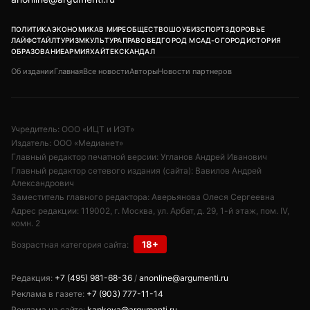
ПОЛИТИКА
ЭКОНОМИКА
В МИРЕ
ОБЩЕСТВО
ШОУБИЗ
СПОРТ
ЗДОРОВЬЕ
ЛАЙФСТАЙЛ
ТУРИЗМ
КУЛЬТУРА
ПРАВОВЕД
ГОРОД М
САД-ОГОРОД
ИСТОРИЯ
ОБРАЗОВАНИЕ
АРМИЯ
ХАЙТЕК
СКАНДАЛ
Об издании
Главная
Все новости
Авторы
Новости партнеров
Учредитель: ООО «ИЦТ и ИЭТ»
Издатель: ООО «Медианет»
Главный редактор печатной версии: Угланов Андрей Иванович
Главный редактор сетевого издания (сайта): Вавилов Андрей
Александрович
Заместитель главного редактора: Аверьянова Олеся Сергеевна
Адрес редакции: 119002, г. Москва, ул. Арбат, д. 29, 1-й этаж, пом. IV,
комн. 2
18+
Возрастная категория сайта:
Редакция:
+7 (495) 981-68-36
/
anonline@argumenti.ru
Реклама в газете:
+7 (903) 777-11-14
Реклама на сайте:
kapkova@argumenti.ru