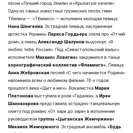
песни «Лучший город Земли» и «Крылатые качели».
О
дну из самых известных грузинских песен, гимн
Тбилиси
—
«Тбилисо» —
исполнила
молодая певица
Нана Шенгелиа
. Эстрадная певица, заслуженная
артистка Украины
Лариса Гордьера
спела про «Отчий
дом», а певец
Александр Шалунов
выдохнул: «Я
люблю тебя, Россия». Под «Севастопольский вальс»
исполнителя
Михаил
а
Ловягин
а закружился в танце
хореографический коллектив «Фламинго».
Певица
Анна Жебровская
песней «С чего начинается Родина»
напомнила всем о любимом фильме 70-х годов
прошлого века «Щит и меч». Вокалистка
Мария
Платонова
выступила в роли «Гадалки», а
Ирен
Шахназарова
представила эстрадно-танцевальную
сюиту под романс «От зари до зари» в исполнении
руководителя
группы «Цыганская Жемчужина»
Михаила Жемчужного
. Эстрадный ансамбль
«Будь