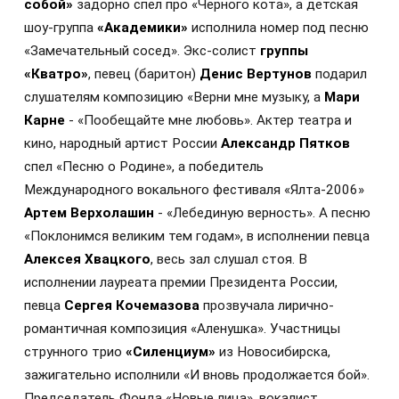
собой»
задорно спел про «Черного кота», а детская
шоу-группа
«Академики»
исполнила номер под песню
«Замечательный сосед». Экс-солист
группы
«Кватро»
, п
евец (баритон)
Денис Вертунов
подарил
слушателям композицию «Верни мне музыку, а
Мари
Карне
- «Пообещайте мне любовь». Актер театра и
кино, народный артист России
Александр Пятков
спел «Песню о Родине», а п
обедитель
Международного вокального фестиваля «Ялта-2006»
Артем Верхолашин
- «Лебединую верность». А песню
«Поклонимся великим тем годам», в исполнении певца
Алексея Хвацкого
, весь зал слушал стоя. В
исполнении лауреата премии Президента России,
певца
Сергея Кочемазова
прозвучала лирично-
романтичная композиция «Аленушка». Участницы
струнного трио
«Силенциум»
из Новосибирска,
зажигательно исполнили «И вновь продолжается бой».
Председатель Фонда «Новые лица», вокалист,