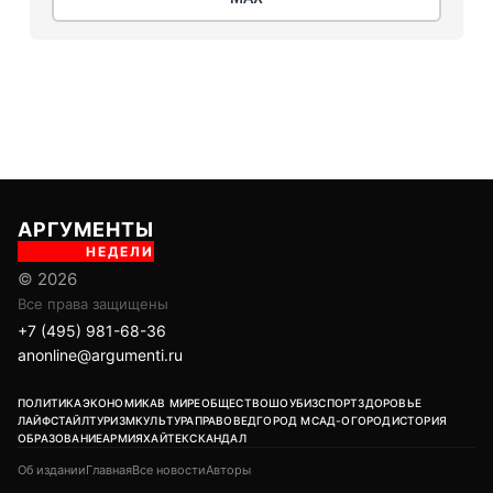
АРГУМЕНТЫ
НЕДЕЛИ
© 2026
Все права защищены
+7 (495) 981-68-36
anonline@argumenti.ru
ПОЛИТИКА
ЭКОНОМИКА
В МИРЕ
ОБЩЕСТВО
ШОУБИЗ
СПОРТ
ЗДОРОВЬЕ
ЛАЙФСТАЙЛ
ТУРИЗМ
КУЛЬТУРА
ПРАВОВЕД
ГОРОД М
САД-ОГОРОД
ИСТОРИЯ
ОБРАЗОВАНИЕ
АРМИЯ
ХАЙТЕК
СКАНДАЛ
Об издании
Главная
Все новости
Авторы