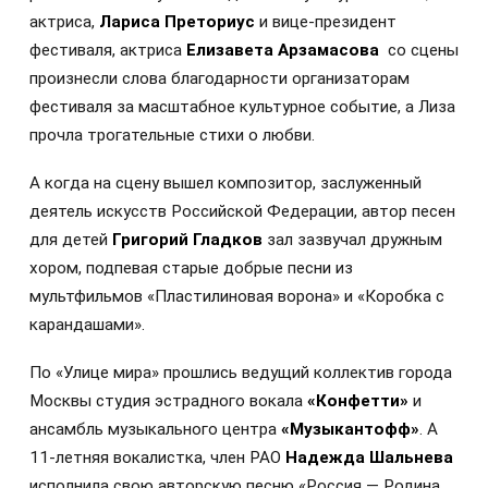
актриса,
Лариса Преториус
и вице-президент
фестиваля, актриса
Елизавета Арзамасова
со сцены
произнесли слова благодарности организаторам
фестиваля за масштабное культурное событие, а Лиза
прочла трогательные стихи о любви.
А когда на сцену вышел композитор, заслуженный
деятель искусств Российской Федерации, автор песен
для детей
Григорий Гладков
зал зазвучал дружным
хором, подпевая старые добрые песни из
мультфильмов «Пластилиновая ворона» и «Коробка с
карандашами».
По «Улице мира» прошлись ведущий коллектив города
Москвы студия эстрадного вокала
«Конфетти»
и
ансамбль музыкального центра
«Музыкантофф»
. А
11-летняя вокалистка, член РАО
Надежда Шальнева
исполнила свою авторскую песню «Россия — Родина