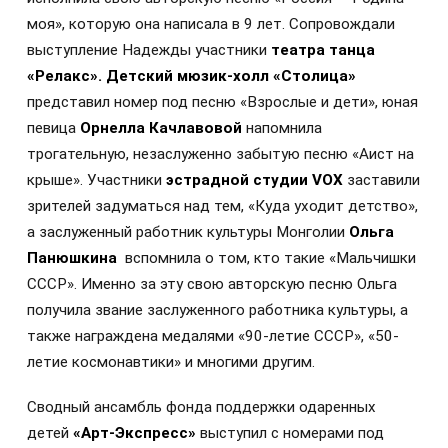
моя», которую она написала в 9 лет. Сопровождали
выступление Надежды участники
театра танца
«Релакс».
Детский мюзик-холл «Столица»
представил номер под песню «Взрослые и дети», юная
певица
Орнелла Качлавовой
напомнила
трогательную, незаслуженно забытую песню «Аист на
крыше». Участники
эстрадной студии VOX
заставили
зрителей задуматься над тем, «Куда уходит детство»,
а
заслуженный работник культуры Монголии
Ольга
Панюшкина
вспомнила о том, кто такие «
Мальчишки
СССР
». Именно за эту свою авторскую песню Ольга
получила звание заслуженного работника культуры, а
также награждена медалями «90-летие СССР», «50-
летие космонавтики» и многими другим.
Сводный ансамбль фонда поддержки одаренных
детей
«Арт-Экспресс»
выступил с номерами под