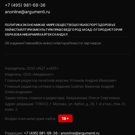
+7 (495) 981-68-36
anonline@argumenti.ru
ПОЛИТИКА
ЭКОНОМИКА
В МИРЕ
ОБЩЕСТВО
ШОУБИЗ
СПОРТ
ЗДОРОВЬЕ
ЛАЙФСТАЙЛ
ТУРИЗМ
КУЛЬТУРА
ПРАВОВЕД
ГОРОД М
САД-ОГОРОД
ИСТОРИЯ
ОБРАЗОВАНИЕ
АРМИЯ
ХАЙТЕК
СКАНДАЛ
Об издании
Главная
Все новости
Авторы
Новости партнеров
Учредитель: ООО «ИЦТ и ИЭТ»
Издатель: ООО «Медианет»
Главный редактор печатной версии: Угланов Андрей Иванович
Главный редактор сетевого издания (сайта): Вавилов Андрей
Александрович
Заместитель главного редактора: Аверьянова Олеся Сергеевна
Адрес редакции: 119002, г. Москва, ул. Арбат, д. 29, 1-й этаж, пом. IV,
комн. 2
18+
Возрастная категория сайта:
Редакция:
+7 (495) 981-68-36
/
anonline@argumenti.ru