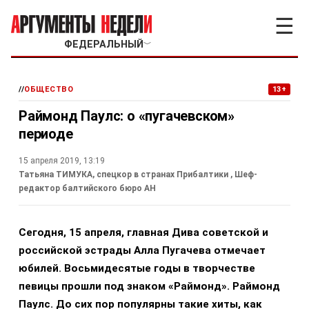
☰
ФЕДЕРАЛЬНЫЙ
﹀
//
ОБЩЕСТВО
13+
Раймонд Паулс: о «пугачевском»
периоде
15 апреля 2019, 13:19
Татьяна ТИМУКА, спецкор в странах Прибалтики
, Шеф-
редактор балтийского бюро АН
Сегодня, 15 апреля, главная Дива советской и
российской эстрады Алла Пугачева отмечает
юбилей. Восьмидесятые годы в творчестве
певицы прошли под знаком «Раймонд». Раймонд
Паулс. До сих пор популярны такие хиты, как