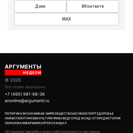
Дзен
ВКонтакте
МАХ
АРГУМЕНТЫ
НЕДЕЛИ
© 2026
Все права защищены
+7 (495) 981-68-36
anonline@argumenti.ru
ПОЛИТИКА
ЭКОНОМИКА
В МИРЕ
ОБЩЕСТВО
ШОУБИЗ
СПОРТ
ЗДОРОВЬЕ
ЛАЙФСТАЙЛ
ТУРИЗМ
КУЛЬТУРА
ПРАВОВЕД
ГОРОД М
САД-ОГОРОД
ИСТОРИЯ
ОБРАЗОВАНИЕ
АРМИЯ
ХАЙТЕК
СКАНДАЛ
Об издании
Главная
Все новости
Авторы
Новости партнеров