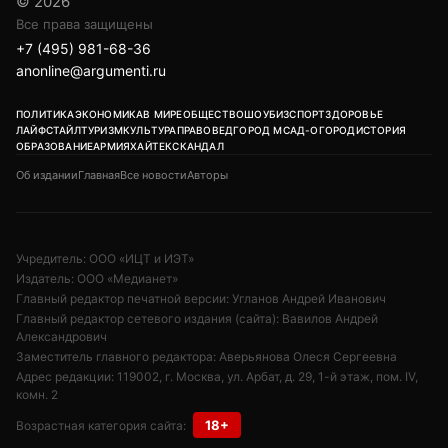
© 2026
Все права защищены
+7 (495) 981-68-36
anonline@argumenti.ru
ПОЛИТИКА
ЭКОНОМИКА
В МИРЕ
ОБЩЕСТВО
ШОУБИЗ
СПОРТ
ЗДОРОВЬЕ
ЛАЙФСТАЙЛ
ТУРИЗМ
КУЛЬТУРА
ПРАВОВЕД
ГОРОД М
САД-ОГОРОД
ИСТОРИЯ
ОБРАЗОВАНИЕ
АРМИЯ
ХАЙТЕК
СКАНДАЛ
Об издании
Главная
Все новости
Авторы
Учредитель: ООО «ИЦТ и ИЭТ»
Издатель: ООО «Медианет»
Главный редактор печатной версии: Угланов Андрей Иванович
Главный редактор сетевого издания (сайта): Вавилов Андрей
Александрович
Заместитель главного редактора: Аверьянова Олеся Сергеевна
Адрес редакции: 119002, г. Москва, ул. Арбат, д. 29, 1-й этаж, пом. IV,
комн. 2
18+
Возрастная категория сайта: