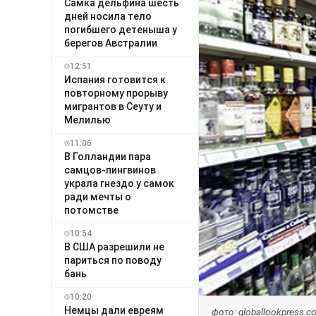
Самка дельфина шесть
дней носила тело
погибшего детеныша у
берегов Австралии
12:51
Испания готовится к
повторному прорыву
мигрантов в Сеуту и
Мелилью
11:06
В Голландии пара
самцов-пингвинов
украла гнездо у самок
ради мечты о
потомстве
10:54
В США разрешили не
париться по поводу
бань
10:20
Немцы дали евреям
фото: globallookpress.