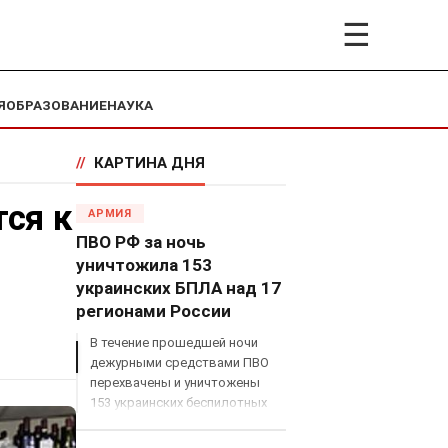
☰
Я
ОБРАЗОВАНИЕ
НАУКА
//
КАРТИНА ДНЯ
тся к
АРМИЯ
ПВО РФ за ночь
уничтожила 153
украинских БПЛА над 17
регионами России
В течение прошедшей ночи
дежурными средствами ПВО
перехвачены и уничтожены
153 украинских беспилотных
летательных аппарата
самолетного типа над