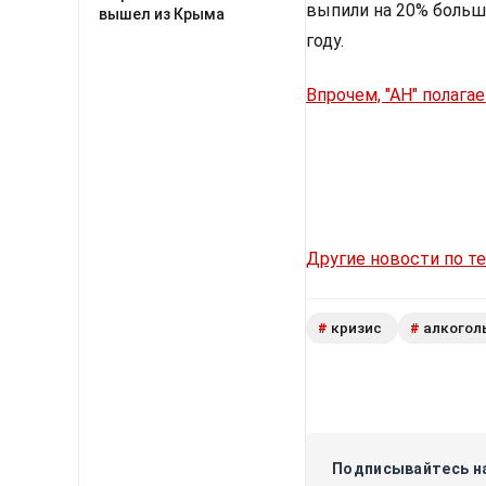
выпили на 20% больше
вышел из Крыма
году.
Впрочем, "АН" полагае
Другие новости по т
кризис
алкогол
#
#
Подписывайтесь на