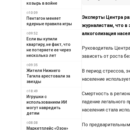
козырь в войне
10:09
Эксперты Центра ра
Пентагон меняет
ядерные правила игры
журналистам, что в 
алкоголизация насел
09:52
Если вы купили
квартиру, не факт, что
Руководитель Центра
не потеряете ее через
несколько лет
зависеть от роста б
09:35
В период стрессов, 
Жителя Нижнего
Тагила арестовали за
население использует
звезды
18:49
Смертность в региона
Игрушки с
падение легального п
использованием ИИ
могут навредить
населения стала исп
детям
08.08
По предварительным 
Маркетплейс «Озон»