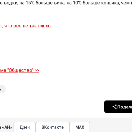
 водки, на 15% больше вина, на 10% больше коньяка, чем 
т, что всё не так плохо.
еме "Общество" >>
ь
Подел
 «АН»:
Дзен
ВКонтакте
МАХ