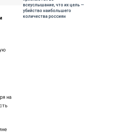
всеуслышание, что их цель —
убийство наибольшего
количества россиян
и
мую
ря на
асть
яне