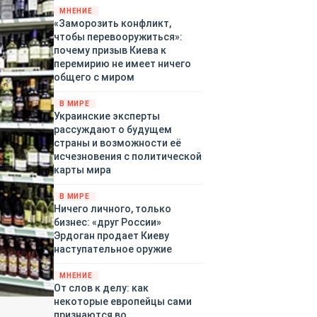
территориями Белгородской,
МНЕНИЕ
«Заморозить конфликт,
Брянской, Владимирской,
чтобы перевооружиться»:
Воронежской, Калужской,
почему призыв Киева к
Курской, Липецкой,
перемирию не имеет ничего
Орловской, Ростовской,
общего с миром
Рязанской, Самарской,
Смоленской, Тверской,
В МИРЕ
Тульской областей,
Украинские эксперты
Московского региона,
рассуждают о будущем
Республики Крым, Республики
страны и возможности её
Татарстан, Краснодарского
исчезновения с политической
края и над акваториями
карты мира
Азовского и Черного морей.
В МИРЕ
Ничего личного, только
бизнес: «друг России»
Эрдоган продает Киеву
наступательное оружие
МНЕНИЕ
От слов к делу: как
некоторые европейцы сами
признаются во